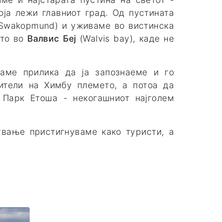
оја лежи главниот град. Од пустината
Swakopmund) и уживаме во вистинска
ето во
Валвис Беј
(Walvis bay), каде не
аме прилика да ја запознаеме и го
ители на Химбу племето, а потоа да
 Парк Етоша - некогашниот најголем
ување пристигнуваме како туристи, а