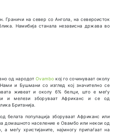
н. Граничи на север со Ангола, на североисток
ублика. Намибија станала независна држава во
авно од народот
Ovambo
кој го сочинуваат околу
 Нами и Бушмани со изглед кој значително се
авата живеат и околу 6% белци, што е меѓу
лци и мелези зборуваат Африканс и се од
лика Британија.
 од белата популација зборуваат Африканс или
 на домашното население е Овамбо или некои од
о, а меѓу христијаните, најмногу припаѓаат на