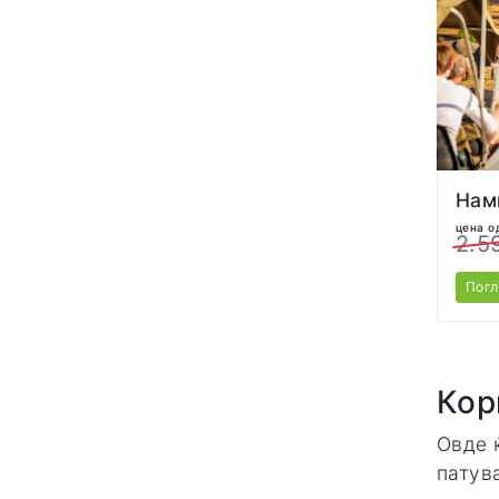
Нам
цена о
2.5
Пог
Кор
Овде 
патув