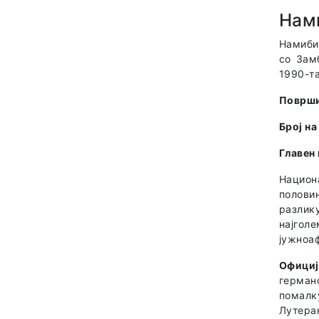
Нам
Намибиј
со Зам
1990-та
Површи
Број н
Главен
Национа
полови
разлик
најгол
јужноаф
Официј
германс
помалку
Лутера