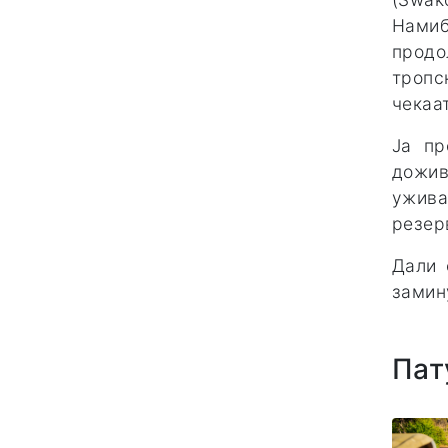
Намиб
продо
тропс
чекаа
Ја пр
дожив
ужива
резер
Дали 
замин
Пат