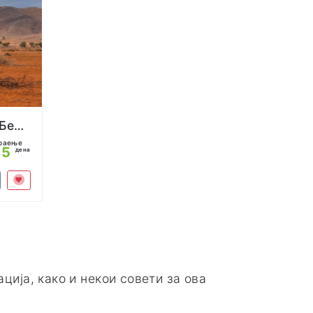
Намибија Сафари од Белград
раење
15
дена
ција, како и некои совети за ова