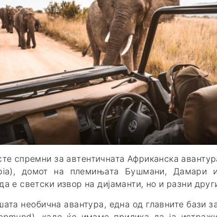
сте спремни за автентичната Африканска авантур
bia), домот на племињата Бушмани, Дамари 
да е светски извор на дијаманти, но и разни друг
шата необична авантура, една од главните бази 
opmund), каде ќе имаме прилика да ја истражи