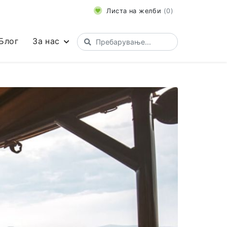
Листа на желби
(
0
)
Блог
За нас