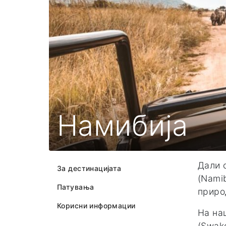
Намибија
Дали 
За дестинацијата
(Nami
Патувања
приро
Корисни информации
На на
(Swak