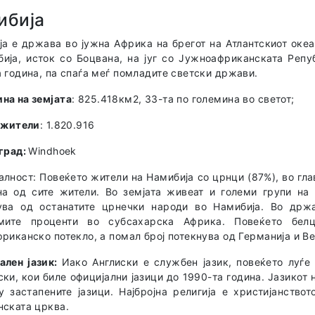
ибија
а е држава во јужна Африка на брегот на Атлантскиот океа
бија, исток со Боцвана, на југ со Јужноафриканската Реп
 година, па спаѓа меѓ помладите светски држави.
на на земјата
: 825.418км2, 33-та по големина во светот;
а жители
: 1.820.916
 град:
Windhoek
лност: Повеќето жители на Намибија со црнци (87%), во гл
на од сите жители. Во земјата живеат и големи групи на
ува од останатите црнечки народи во Намибија. Во држ
емите проценти во субсахарска Африка. Повеќето бе
риканско потекло, а помал број потекнува од Германија и Ве
ален јазик:
Иако Англиски е службен јазик, повеќето луѓе
ки, кои биле официјални јазици до 1990-та година. Јазикот
 застапените јазици. Најбројна религија е христијанствот
нската црква.