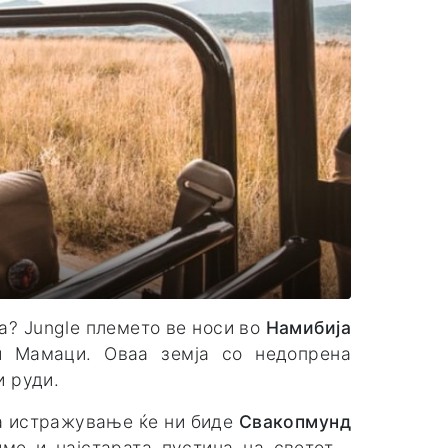
а? Jungle племето ве носи во
Намибија
и Мамаци. Оваа земја со недопрена
и руди.
за истражување ќе ни биде
Свакопмунд
ме и најстарата пустина на светот -