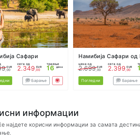
ибија Сафари
д
сега од
траење
цена од
сега од
т
16
99
2.349
2.699
2.399
EUR
EUR
дена
EUR
EUR
,00
,00
,00
,00
ледни
Барање
Погледни
Барање
исни информации
ќе најдете корисни информации за самата дестина
ање.