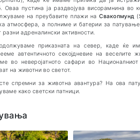
. Оваа пустина ја раздвојува висорамнина во к
лжуваме на преубавите плажи на
Свакопмунд
(
ка атмосфера, а полниме и батерии за патувањ
т разни адреналински активности.
одолжуваме приказната на север, каде ќе им
ееме автентичното секојдневие на веселите ж
ме во неверојатното сафари во Националниот
ват на животни во светот.
сте спремни за животна авантура? На ова пат
уваме како светски патници.
увања