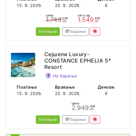
15. 9. 2026.
23. 9. 2026.
9
цена
сега од
1.749
1.549
EUR
EUR
,00
,00
Погледни
Барање
Сејшели Luxury-
CONSTANCE EPHELIA 5*
Resort
На барање
Поаѓање
Враќање
Денови
15. 9. 2026.
23. 9. 2026.
9
цена
2.949
EUR
,00
Погледни
Барање