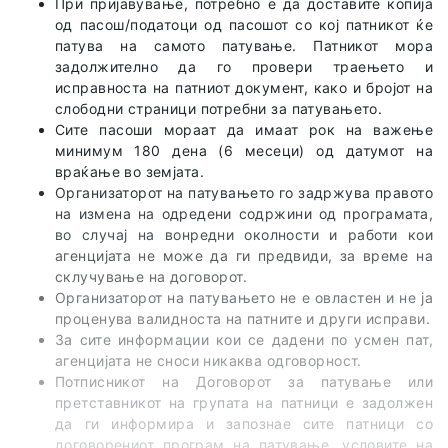
При пријавување, потребно е да доставите копија
од пасош/податоци од пасошот со кој патникот ќе
патува на самото патување. Патникот мора
задолжително да го провери траењето и
исправноста на патниот документ, како и бројот на
слободни страници потребни за патувањето.
Сите пасоши мораат да имаат рок на важење
минимум 180 дена (6 месеци) од датумот на
враќање во земјата.
Организаторот на патувањето го задржува правото
на измена на одредени содржини од програмата,
во случај на вонредни околности и работи кои
агенцијата не може да ги предвиди, за време на
склучување на договорот.
Организаторот на патувањето не е овластен и не ја
проценува валидноста на патните и други исправи.
За сите информации кои се дадени по усмен пат,
агенцијата не сноси никаква одговорност.
Потписникот на Договорот за патување или
претставникот на групата на патници е задолжен
да ги информира и запознае сите патници со
договорениот програм на патување, условите на