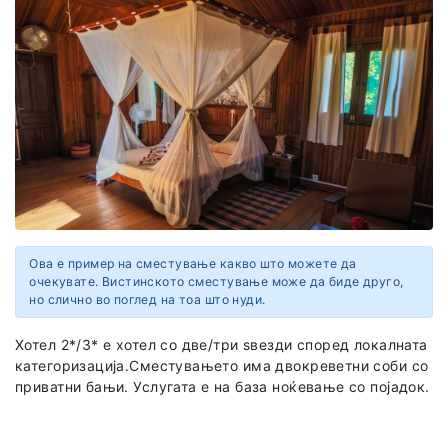
Ова е пример на сместување какво што можете да
очекувате. Вистинското сместување може да биде друго,
но слично во поглед на тоа што нуди.
Хотел 2*/3* е хотел со две/три ѕвезди според локалната
категоризација.Сместувањето има двокреветни соби со
приватни бањи. Услугата е на база ноќевање со појадок.