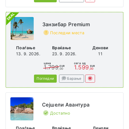
Занзибар Premium
Последни места
Поаѓање
Враќање
Денови
13. 9. 2026.
23. 9. 2026.
11
цена
сега од
1.799
1.599
EUR
EUR
,00
,00
Погледни
Барање
Сејшели Авантура
Достапно
Поаѓање
Враќање
Денови