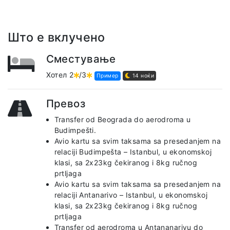
Што е вклучено
Сместување
Хотел 2
/3
Пример
14 ноќи
Превоз
Transfer od Beograda do aerodroma u
Budimpešti.
Avio kartu sa svim taksama sa presedanjem na
relaciji Budimpešta – Istanbul, u ekonomskoj
klasi, sa 2x23kg čekiranog i 8kg ručnog
prtljaga
Avio kartu sa svim taksama sa presedanjem na
relaciji Antanarivo – Istanbul, u ekonomskoj
klasi, sa 2x23kg čekiranog i 8kg ručnog
prtljaga
Transfer od aerodroma u Antananarivu do