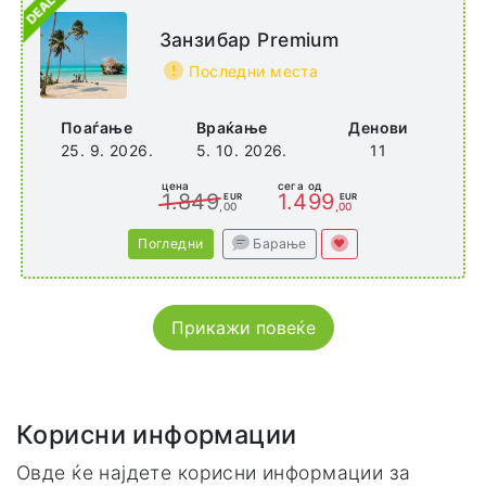
Занзибар Premium
Последни места
Поаѓање
Враќање
Денови
25. 9. 2026.
5. 10. 2026.
11
цена
сега од
1.849
1.499
EUR
EUR
,00
,00
Погледни
Барање
Прикажи повеќе
Корисни информации
Овде ќе најдете корисни информации за