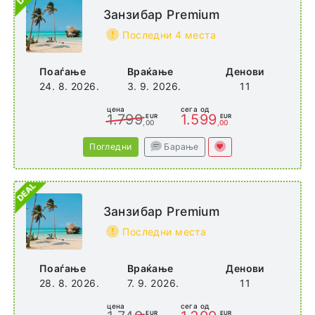
Занзибар Premium
Последни 4 места
Поаѓање
Враќање
Денови
24. 8. 2026.
3. 9. 2026.
11
цена
сега од
1.799
1.599
EUR
EUR
,00
,00
Погледни
Барање
Занзибар Premium
Последни места
Поаѓање
Враќање
Денови
28. 8. 2026.
7. 9. 2026.
11
цена
сега од
EUR
EUR