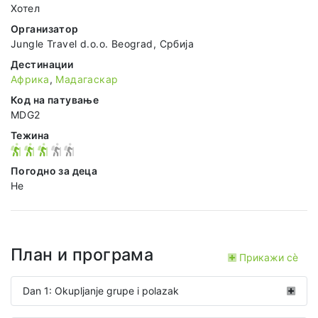
Хотел
Организатор
Jungle Travel d.o.o. Beograd, Србија
Дестинации
Африка
,
Мадагаскар
Код на патување
MDG2
Тежина
Погодно за деца
Не
План и програма
Прикажи сѐ
Dan 1: Okupljanje grupe i polazak