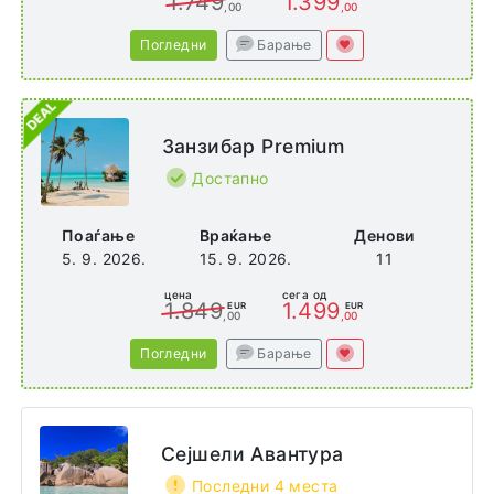
1.749
1.399
,00
,00
Погледни
Барање
Занзибар Premium
Достапно
Поаѓање
Враќање
Денови
5. 9. 2026.
15. 9. 2026.
11
цена
сега од
1.849
1.499
EUR
EUR
,00
,00
Погледни
Барање
Сејшели Авантура
Последни 4 места