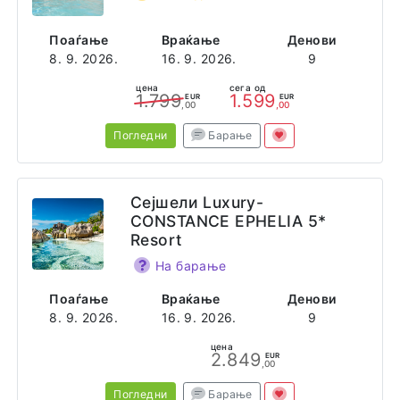
Поаѓање
Враќање
Денови
8. 9. 2026.
16. 9. 2026.
9
цена
сега од
1.799
1.599
EUR
EUR
,00
,00
Погледни
Барање
Сејшели Luxury-
CONSTANCE EPHELIA 5*
Resort
На барање
Поаѓање
Враќање
Денови
8. 9. 2026.
16. 9. 2026.
9
цена
2.849
EUR
,00
Погледни
Барање