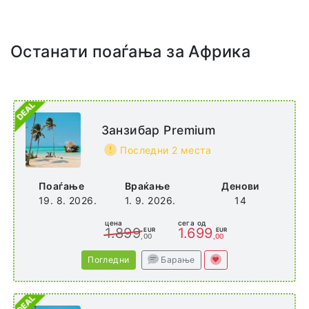
Останати поаѓања за Африка
Занзибар Premium
Последни 2 места
Поаѓање
Враќање
Денови
19. 8. 2026.
1. 9. 2026.
14
цена
сега од
1.899
1.699
EUR
EUR
,00
,00
Погледни
Барање