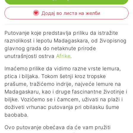
Додај во листа на желби
Putovanje koje predstavlja priliku da istražite
raznolikost i lepotu Madagaskara, od živopisnog
glavnog grada do netaknute prirode
unutrašnjosti ostrva
Afrike
.
Imaćemo prilike da vidimo razne vrste lemura,
ptica i biljaka. Tokom šetnji kroz tropske
prašume, tražićemo indrije, najveće lemure na
Madagaskaru, kao i druge fascinantne životinje i
biljke. Vozićemo se i čamcem, uživati na plaži i
doživeti vrhunac putovanja pri obilasku šume
baobaba.
Ovo putovanje obećava da će vam pružiti