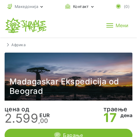
Македонија
Контакт
(
0
)
Мени
Африка
Madagaskar Ekspedicija od
Beograd
цена од
траење
17
2.599
EUR
дена
,00
Барање