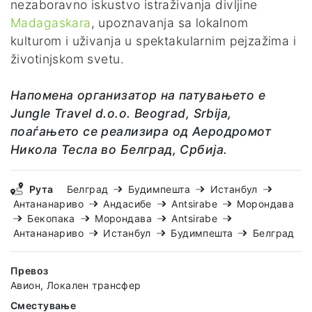
nezaboravno iskustvo istraživanja divljine
Madagaskara
, upoznavanja sa lokalnom
kulturom i uživanja u spektakularnim pejzažima i
životinjskom svetu.
Напомена организатор на патувањето е
Jungle Travel d.o.o. Beograd, Srbija,
поаѓањето се реализира од Аеродромот
Никола Тесла во Белград, Србија.
Рута
Белград
Будимпешта
Истанбул
Антананариво
Андасибе
Antsirabe
Морондава
Бекопака
Морондава
Antsirabe
Антананариво
Истанбул
Будимпешта
Белград
Превоз
Авион, Локален трансфер
Сместување