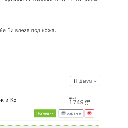
 ќе Ви влезе под кожа.
Датум
цена
ок и Ко
1.749
EUR
,00
Погледни
Барање