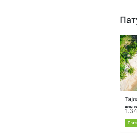
Пат
Тајл
цена о
1.3
Пог