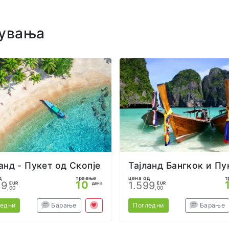
увања
анд - Пукет од Скопје
д
траење
цена од
т
10
49
1.599
EUR
дена
EUR
,00
,00
ледни
Барање
Погледни
Барање