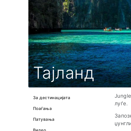
Тајланд
Jungl
За дестинацијата
луѓе.
Поаѓања
Запоз
Патувања
џунгл
Видео