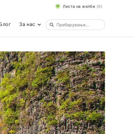
Листа на желби
(
0
)
Блог
За нас