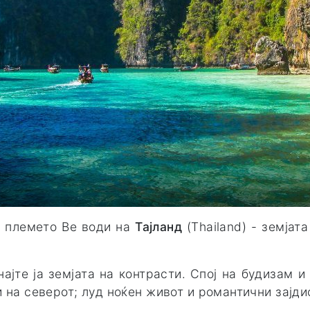
e племето Ве води на
Тајланд
(Thailand)
- земјат
најте ја земјата на контрасти. Спој на будизам и
и на северот; луд ноќен живот и романтични зајд