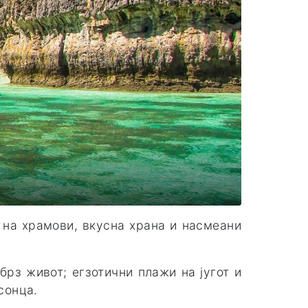
а на храмови, вкусна храна и насмеани
 брз живот; егзотични плажи на југот и
исонца.