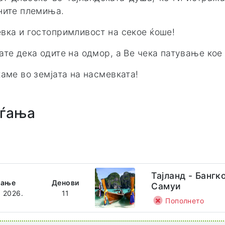
ните племиња.
вка и гостопримливост на секое ќоше!
ате дека одите на одмор, а Ве чека патување кое
каме во земјата на насмевката!
ѓања
Тајланд - Бангк
ѓање
Денови
Самуи
. 2026.
11
Пополнето