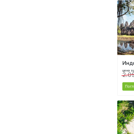
цена о
2.0
Пог