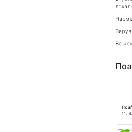
локал
Насме
Верув
Ве че
Поа
Поа
11. 8