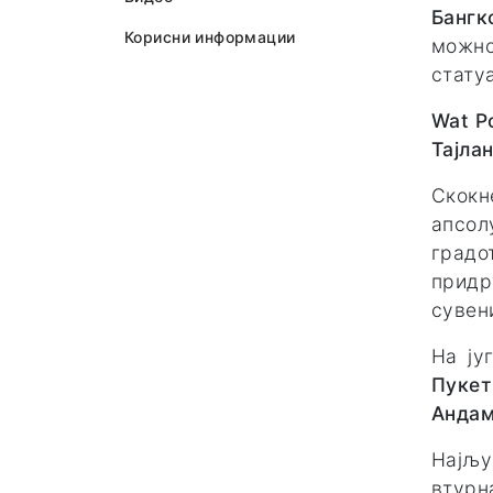
Банг
Корисни информации
можно
стату
Wat P
Тајла
Скокн
апсол
градо
придр
сувен
На ју
Пук
Андам
Најљу
втурн