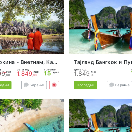
Индокина - Виетнам, Камбоџа, Тајланд
д
сега од
траење
цена од
15
99
1.849
1.849
EUR
EUR
дена
EUR
,00
,00
,00
ледни
Барање
Погледни
Барање