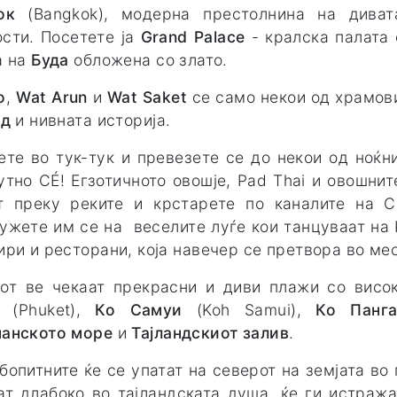
кок
(Bangkok), модерна престолнина на диват
сти. Посетете ја
Grand Palace
- кралска палата
а на
Буда
обложена со злато.
o
,
Wat Arun
и
Wat Saket
се само некои од храмови
нд
и нивната историја.
ете во тук-тук и превезете се до некои од ноќн
утно СÉ! Егзотичното овошје, Pad Thai и овошнит
т преку реките и крстарете по каналите на C
ужете им се на веселите луѓе кои танцуваат на 
ири и ресторани, која навечер се претвора во ме
гот ве чекаат прекрасни и диви плажи со висо
ет
(Phuket),
Ко Самуи
(Koh Samui),
Ко Панга
анското море
и
Тајландскиот залив
.
бопитните ќе се упатат на северот на земјата во
ат длабоко во тајландската душа, ќе ги истраж