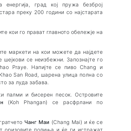
а енергија, град кој пружа безброј
 стара преку 200 години со најстарата
те кои го прават главното обележје на
ите маркети на кои можете да најдете
е шејкови се неизбежни. Запознајте го
hao Praye. Напијте се пиво Chang и
Khao San Road, шарена улица полна со
сто за луда забава.
ки палми и бисерен песок. Островите
н
(Koh Phangan) се расфрлани по
 гратчето
Чанг Маи
(Chang Mai)
и ќе се
ат оризовите полиња и ќе ги истражат