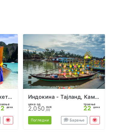
Тајланд Бангкок и Пукет НОВА ГОДИНА од Скопје
Индокина - Тајланд, Камбоџа и Виетнам
раење
цена од
траење
12
22
2.050
дена
EUR
дена
,00
Погледни
Барање