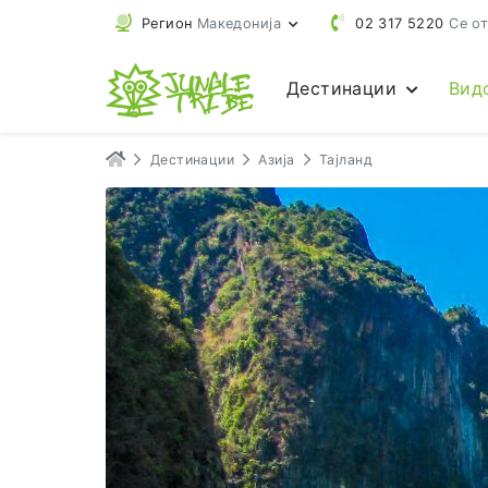
Регион
Македонија
02 317 5220
Се от
Дестинации
Вид
Дестинации
Азија
Тајланд