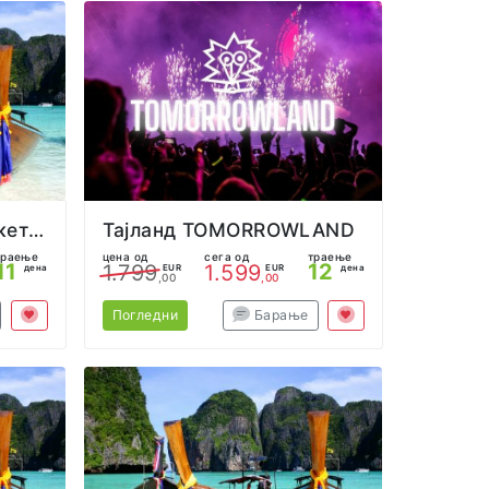
Тајланд Бангкок и Пукет Велигден
Тајланд TOMORROWLAND
траење
цена од
сега од
траење
11
12
1.799
1.599
дена
EUR
EUR
дена
,00
,00
Погледни
Барање