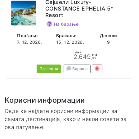
Сејшели Luxury-
CONSTANCE EPHELIA 5*
Resort
На барање
Поаѓање
Враќање
Денови
7. 12. 2026.
15. 12. 2026.
9
цена
2.649
EUR
,00
Погледни
Барање
Корисни информации
Овде ќе најдете корисни информации за
самата дестинација, како и некои совети за
ова патување.