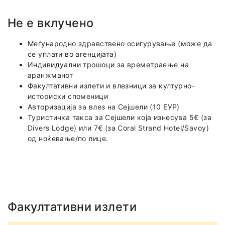
Не е вклучено
Меѓународно здравствено осигурување (може да
се уплати во агенцијата)
Индивидуални трошоци за времетраење на
аранжманот
Факултативни излети и влезници за културно-
историски споменици
Авторизација за влез на Сејшели (10 ЕУР)
Туристичка такса за Сејшели која изнесува 5€ (за
Divers Lodge) или 7€ (за Coral Strand Hotel/Savoy)
од ноќевање/по лице.
Факултативни излети