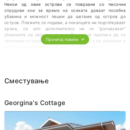
Некои од овие острови се поврзани со песочни
спрудови кои за време на осеката даваат посебна
убавина и можност пешки да шетаме од остров до
остров. Плажите се подиви, а локалците ни подготвуваат
храна, со што дополнително ни ги “доловуваат“
убавините на овој архипелаг. Ќе имаме прилика да се
Прочитај повеќе
сретнеме со разноврсен подводен свет, а ќе уживаме и
во панорамска разгледување од самиот брод.
Цената на излетот вклучува: трансфер со брод со
проѕирно дно, ручек, влезница во националниот парк,
сноркелинг (на две места) и локален водич.
Сместување
Georgina's Cottage