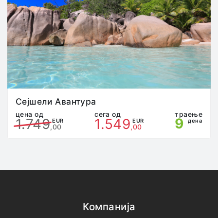
агенцијата, истиот сам ги сноси сите трошоци и
последици.
Патникот кој преку неадекватно однесување, ги
вознемирува останатите патници или смета на
шоферите и/или придружникот на групата во
својата работа, ќе биде одма исклучен од
патувањето и целата одговорност преоѓа на него/
неа, без право на жалба и враќање на пари.
Патникот е должен да ја почитува “саатницата”
одредена од страна на претставникот на
Сејшели Авантура
агенцијата на патувањето, во спротивно,
цена од
сега од
траење
9
1.749
1.549
претставникот на агенцијата има право да го
EUR
EUR
дена
,00
,00
исклучи патникот од патувањето.
Во туристичките автобуси не е можна употреба на
тоалет. Во согласност со планот и програмот на
патувањето, паузи се прават на 3-4 часа (во
зависност од локацијата и опременоста на
бензинските станици), кои патниците можат да ги
користат за употреба на тоалет.
Агенцијата го одредува распоредот на седење,
Компанија
местото на поаѓање, местата за паузи и