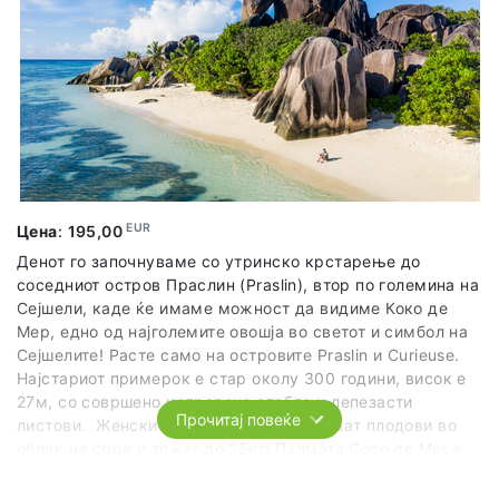
EUR
Цена
:
195,00
Денот го започнуваме со утринско крстарење до
соседниот остров Праслин (Praslin), втор по големина на
Сејшели, каде ќе имаме можност да видиме Коко де
Мер, едно од најголемите овошја во светот и симбол на
Сејшелите! Расте само на островите Praslin и Curieuse.
Најстариот примерок е стар околу 300 години, висок e
27м, со совршено исправено стебло и лепезасти
Прочитај повеќе
листови. Женските стебла произведуваaт плодови во
облик на срце и тежат до 25кг! Палмата Coco de Mer е
денес загрозен вид и се наоѓа на црвена листа бидејќи
во изминатите 50 години нејзиниот број се намалил за