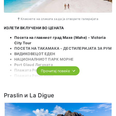
Кликнете на сликата за да ја отворите галеријата
ИЗЛЕТИ ВКЛУЧЕНИ ВО ЦЕНАТА
Посета на главниот град Махе (Mahe) - Victoria
City Tour
ПОСЕТА НА ТАКАМАКА - ДЕСТИЛЕРИЈАТА ЗА РУМ
ВИДИКОВЕЦОТ ЕДЕН
НАЦИОНАЛНИОТ ПАРК МОРНЕ
Port Glaud Лагуната
Плажата Port Launay
Прочитај повеќе
Плажата Petite Anse
Плажата Anse Royale
Плажата Anse Soleil
Плажата Anse Intendance
Praslin и La Digue