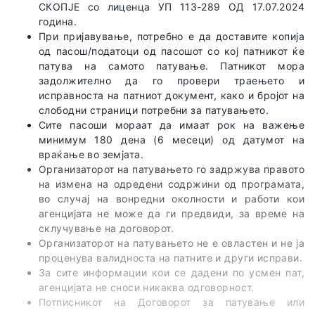
СКОПЈЕ со лиценца УП 113-289 ОД 17.07.2024
година.
При пријавување, потребно е да доставите копија
од пасош/податоци од пасошот со кој патникот ќе
патува на самото патување. Патникот мора
задолжително да го провери траењето и
исправноста на патниот документ, како и бројот на
слободни страници потребни за патувањето.
Сите пасоши мораат да имаат рок на важење
минимум 180 дена (6 месеци) од датумот на
враќање во земјата.
Организаторот на патувањето го задржува правото
на измена на одредени содржини од програмата,
во случај на вонредни околности и работи кои
агенцијата не може да ги предвиди, за време на
склучување на договорот.
Организаторот на патувањето не е овластен и не ја
проценува валидноста на патните и други исправи.
За сите информации кои се дадени по усмен пат,
агенцијата не сноси никаква одговорност.
Потписникот на Договорот за патување или