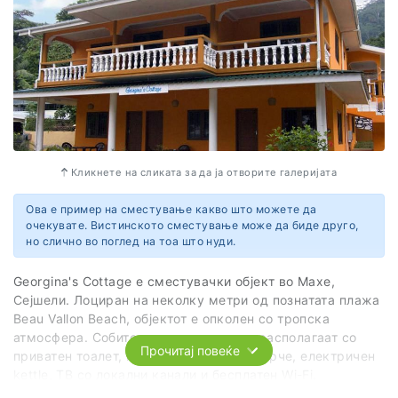
Кликнете на сликата за да ја отворите галеријата
Ова е пример на сместување какво што можете да
очекувате. Вистинското сместување може да биде друго,
но слично во поглед на тоа што нуди.
Georgina's Cottage е сместувачки објект во Махе,
Сејшели. Лоциран на неколку метри од познатата плажа
Beau Vallon Beach, објектот е опколен со тропска
атмосфера. Собите се двокреветни и располагаат со
Прочитај повеќе
приватен тоалет, клима уред, фрижидерче, електричен
kettle, ТВ со локални канали и бесплатен Wi-Fi.