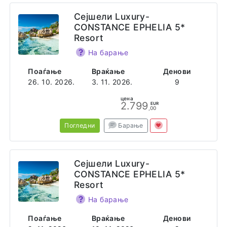
Сејшели Luxury-
CONSTANCE EPHELIA 5*
Resort
На барање
Поаѓање
Враќање
Денови
26. 10. 2026.
3. 11. 2026.
9
цена
2.799
EUR
,00
Погледни
Барање
Сејшели Luxury-
CONSTANCE EPHELIA 5*
Resort
На барање
Поаѓање
Враќање
Денови