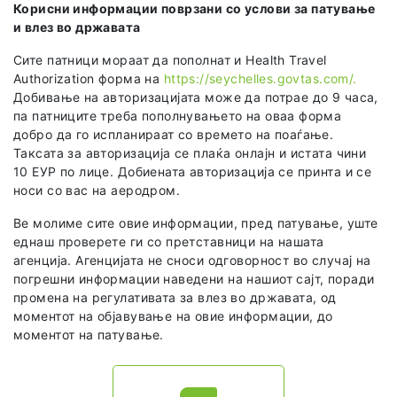
Корисни информации поврзани со услови за патување
и влез во државата
Сите патници мораат да пополнат и Health Travel
Authorization форма на
https://seychelles.govtas.com/.
Добивање на авторизацијата може да потрае до 9 часа,
па патниците треба пополнувањето на оваа форма
добро да го испланираат со времето на поаѓање.
Таксата за авторизација се плаќа онлајн и истата чини
10 ЕУР по лице. Добиената авторизација се принта и се
носи со вас на аеродром.
Ве молиме сите овие информации, пред патување, уште
еднаш проверете ги со претставници на нашата
агенција. Агенцијата не сноси одговорност во случај на
погрешни информации наведени на нашиот сајт, поради
промена на регулативата за влез во државата, од
моментот на објавување на овие информации, до
моментот на патување.