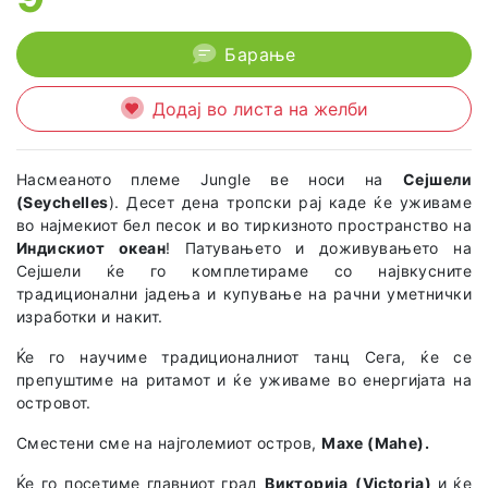
Барање
Додај во листа на желби
Насмеаното племе Jungle ве носи на
Сејшели
(Seychelles
). Десет дена тропски рај каде ќе уживаме
во најмекиот бел песок и во тиркизното пространство на
Индискиот океан
! Патувањето и доживувањето на
Сејшели ќе го комплетираме со највкусните
традиционални јадења и купување на рачни уметнички
изработки и накит.
Ќе го научиме традиционалниот танц Сега, ќе се
препуштиме на ритамот и ќе уживаме во енергијата на
островот.
Сместени сме на најголемиот остров,
Махе (Mahe).
Ќе го посетиме главниот град
Викторија
(Victoria)
и ќе