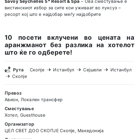
Savoy Seychelles 5* Resort & Spa
– Ова сместување е
вистинскиот избор за сите кои уживаат во луксуз –
ресорт кој што е најдобар меѓу најдобрите
10 посети вклучени во цената на
аранжманот без разлика на хотелот
што ќе го одберете!
Рута
Скопје
Истанбул
Сејшели
Истанбул
Скопје
Превоз
Авион, Локален трансфер
Сместување
Хотел, Guesthouse
Организатор
ЦЕЛ СВЕТ ДОО СКОПЈЕ Скопје, Македонија