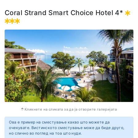
Услугата е на база ноќевање со појадок!
Coral Strand Smart Choice Hotel 4*
Адреса
North Coast Road
Mare Anglaise
0000 Mahe
Seychelles
Кликнете на сликата за да ја отворите галеријата
Ова е пример на сместување какво што можете да
очекувате. Вистинското сместување може да биде друго,
но слично во поглед на тоа што нуди.