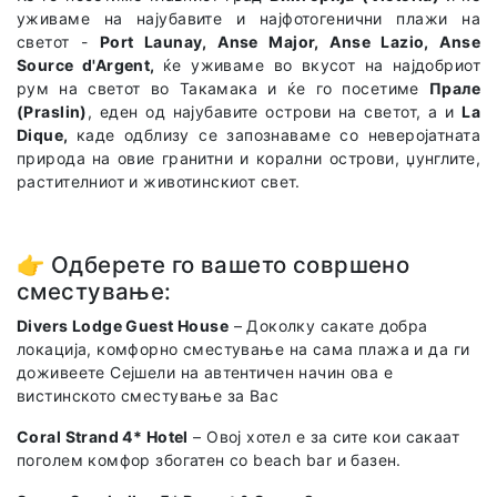
уживаме на најубавите и најфотогенични плажи на
светот -
Port Launay, Anse Major, Anse Lazio, Anse
Source d'Argent,
ќе уживаме во вкусот на најдобриот
рум на светот во Такамака и ќе го посетиме
Прале
(Praslin)
, еден од најубавите острови на светот, а и
La
Dique,
каде одблизу се запознаваме со неверојатната
природа на овие гранитни и корални острови, џунглите,
растителниот и животинскиот свет.
👉 Одберете го вашето совршено
сместување:
Divers Lodge Guest House
– Доколку сакате добра
локација, комфорно сместување на сама плажа и да ги
доживеете Сејшели на автентичен начин ова е
вистинското сместување за Вас
Coral Strand 4* Hotel
– Овој хотел е за сите кои сакаат
поголем комфор збогатен со beach bar и базен.