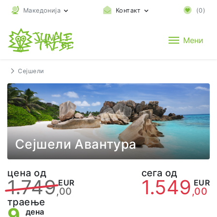
Македонија
Контакт
(
0
)
Мени
Сејшели
Сејшели Авантура
цена од
сега од
1.749
1.549
EUR
EUR
,00
,00
траење
9
дена