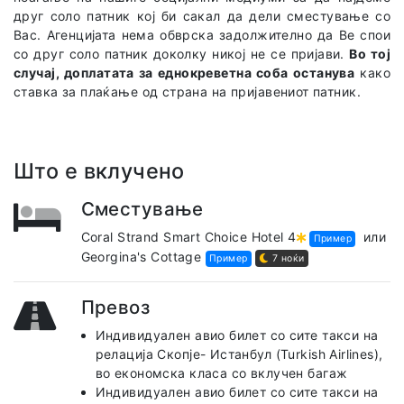
друг соло патник кој би сакал да дели сместување со
Вас. Агенцијата нема обврска задолжително да Ве спои
со друг соло патник доколку никој не се пријави.
Во тој
случај, доплатата за еднокреветна соба останува
како
ставка за плаќање од страна на пријавениот патник.
Што е вклучено
Сместување
Coral Strand Smart Choice Hotel 4
или
Пример
Georgina's Cottage
Пример
7 ноќи
Превоз
Индивидуален авио билет со сите такси на
релација Скопје- Истанбул (Turkish Airlines),
во економска класа со вклучен багаж
Индивидуален авио билет со сите такси на