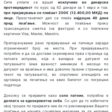
Сите уплати се вршат
исклучиво во денарска
противредност
по курс од 62 денари за 1 евро и тоа:
при пријавување се плаќаат 200€ (12.400,00 МКД) по
лице.
Преостанатиот дел се плаќа
најдоцна 40 дена
пред поаѓање.
Можност за плаќање преку
трансакциска сметка (на фактура) и со платежни
картички Visa, Master, Maestro.
Препорачуваме рано пријавување на патници заради
ограничениот број на места. При пријавувањето
потребно е да се достави скренирана прва страница од
патната исправа, која е валидна за датумот на
патувањето (има важност минимум 6 месеци по
датумот на враќање и има доволно празни страници во
текот на патувањето), во спротивно агенцијата не
одговара за печатење на авио билетот со погрешни
податоци.
Доколку се пријавите како
соло патник
, потребна е
доплата за еднокреветна соба
. Со цел да го избегнете
овој трошок по пријавата ние ќе го рекламираме Вашето
поаѓање на нашите социјални медиуми за да најдеме