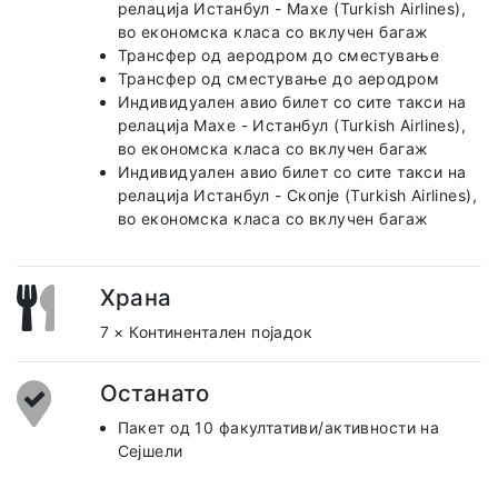
релација Истанбул - Махе (Turkish Airlines),
во економска класа со вклучен багаж
Трансфер од аеродром до сместување
Трансфер од сместување до аеродром
Индивидуален авио билет со сите такси на
релација Махе - Истанбул (Turkish Airlines),
во економска класа со вклучен багаж
Индивидуален авио билет со сите такси на
релација Истанбул - Скопје (Turkish Airlines),
во економска класа со вклучен багаж
Храна
7 × Континентален појадок
Останато
Пакет од 10 факултативи/активности на
Сејшели