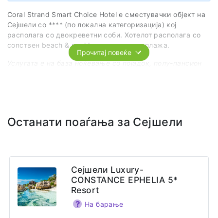
Coral Strand Smart Choice Hotel е сместувачки објект на
Сејшели со ****
(по локална категоризација) кој
располага со двокреветни соби. Хотелот располага со
сопствен beach & pool bar, ресторан и плажа.
Прочитај повеќе
Услугата е на база ноќевање со појадок, полу-пансион
или all-inclusive
Опционална доплата за:
Полу-пансион (појадок и вечера) -- 300€ по лице
All-Inclusive (појадок, ручек, вечера и безалкохолни/
Останати поаѓања за Сејшели
алкохолни пијалоци) -- 1200€ по лице
Вебсајт
https://coralstrand.com/
Сејшели Luxury-
Адреса
CONSTANCE EPHELIA 5*
Beau Vallon Bay
Resort
Beau Vallon
На барање
Seychelles