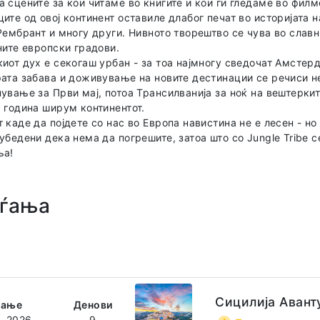
 сцените за кои читаме во книгите и кои ги гледаме во филм
ите од овој континент оставиле длабог печат во историјата н
Рембрант и многу други. Нивното творештво се чува во славн
ните европски градови.
иот дух е секогаш урбан - за тоа најмногу сведочат Амстер
рата забава и доживување на новите дестинации се речиси 
ување за Први мај, потоа Трансилванија за ноќ на вештеркит
 година ширум континентот.
 каде да појдете со нас во Европа навистина не е лесен - но
убедени дека нема да погрешите, затоа што со Jungle Tribe с
ња!
ѓања
Сицилија Авант
ѓање
Денови
8. 2026.
9