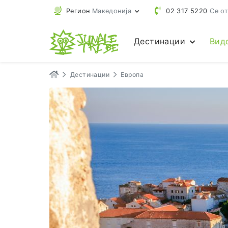
Регион
Македонија
02 317 5220
Се от
Дестинации
Вид
Дестинации
Европа