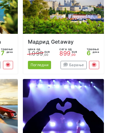
а
Мадрид Getaway
траење
цена од
сега од
траење
7
6
1.099
899
дена
EUR
EUR
дена
,00
,00
Погледни
Барање