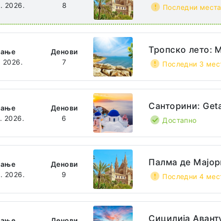
8. 2026.
8
Последни мест
Тропско лето: 
ѓање
Денови
. 2026.
7
Последни 3 мес
Санторини: Get
ѓање
Денови
8. 2026.
6
Достапно
Палма де Мајор
ѓање
Денови
8. 2026.
9
Последни 4 мес
Сицилија Авант
ѓање
Денови