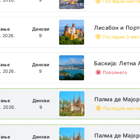
Последни мест
Лисабон и Порт
ѓање
Денови
. 2026.
9
Последни 3 мес
Баскија: Летна 
ѓање
Денови
8. 2026.
9
Пополнето
Палма де Мајор
ѓање
Денови
8. 2026.
9
Последни мест
Палма де Мајор
ѓање
Денови