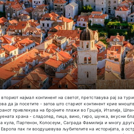
 вториот најмал континент на светот, претставува рај за тури
рва да ја посетите - затоа што стариот континент крие мнош
анот привлекува на бројните плажи во Грција, Италија, Шпани
уената храна - сладолед, пица, вино, гиро, шунка, вкусни бл
а кула, Партенон, Колосеум, Саграда Фамилија и многу друг
Европа пак ги воодушевува љубителите на историјата, а остр