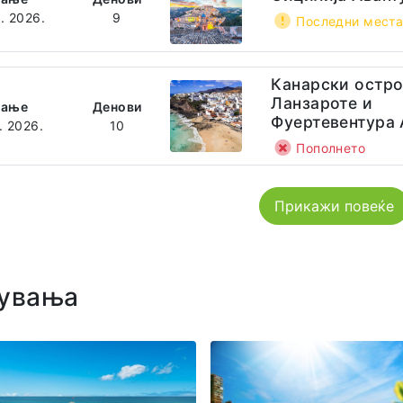
8. 2026.
9
Последни мест
Канарски остро
Ланзароте и
ѓање
Денови
Фуертeвентура 
. 2026.
10
Пополнето
Прикажи повеќе
увања