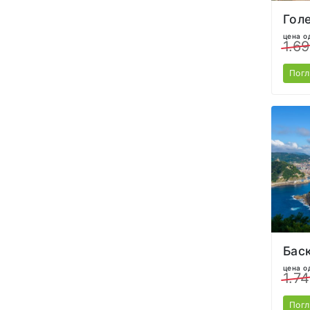
цена о
1.6
Пог
Баск
цена о
1.7
Пог