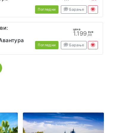
а
Погледни
Барање
ви:
цена
1.199
EUR
,00
Авантура
Погледни
Барање