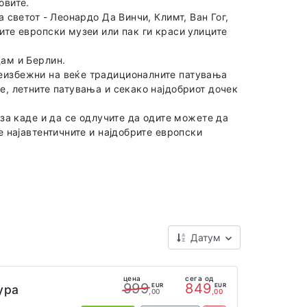
овите.
а светот - Леонардо Да Винчи, Климт, Ван Гог,
ите европски музеи или пак ги краси улиците
дам и Берлин.
неизбежни на веќе традиционалните патувања
е, летните патувања и секако најдобриот дочек
 за каде и да се одлучите да одите можете да
е најавтентичните и најдобрите европски
Датум
цена
сега од
999
849
EUR
EUR
ура
,00
,00