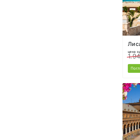
Лис
цена о
1.9
Пог