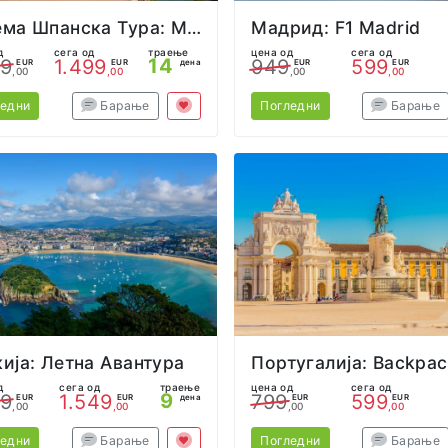
Голема Шпанска Тура: Малага, Севиља, Мадрид,Валенсија и Барселона
Мадрид: F1 Madrid
д
сега од
траење
цена од
сега од
14
99
1.499
949
599
EUR
EUR
дена
EUR
EUR
,00
,00
,00
,00
ледни
Барање
Погледни
Барање
ија: Летна Авантура
д
сега од
траење
цена од
сега од
9
49
1.549
799
599
EUR
EUR
дена
EUR
EUR
,00
,00
,00
,00
ледни
Барање
Погледни
Барање