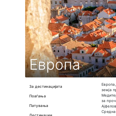
Европа
Европа,
За дестинацијата
земја п
Медитер
Поаѓања
за проч
Патувања
Ајфелов
Средна 
Дестинации