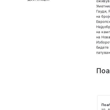
оживува
Уметниц
Гауди, 
на број
Европск
Најдоб
на камп
на Нова
Изборот
бидете 
патува
Поа
Поа
10. 