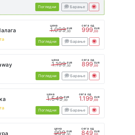
а
Погледни
Барање
цена
сега од
1.099
999
EUR
EUR
Малага
,00
,00
та
Погледни
Барање
цена
сега од
1.199
899
EUR
EUR
away
,00
,00
Погледни
Барање
цена
сега од
1.549
1.199
EUR
EUR
ка
,00
,00
та
Погледни
Барање
цена
сега од
999
849
EUR
EUR
ура
,00
,00