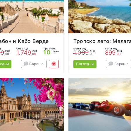
абон и Кабо Верде
Тропско лето: Малаг
д
сега од
траење
цена од
сега од
10
49
1.749
1.099
899
EUR
EUR
дена
EUR
EUR
,00
,00
,00
,00
ледни
Барање
Погледни
Барање