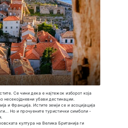
стите. Се чини дека е најтежок изборот која
тво несекојдневни убави дестинации.
ја и Франција. Истите земји се и асоцијација
аги... Но и прочуените туристички симболи -
и.
овската култура на Велика Британија ги