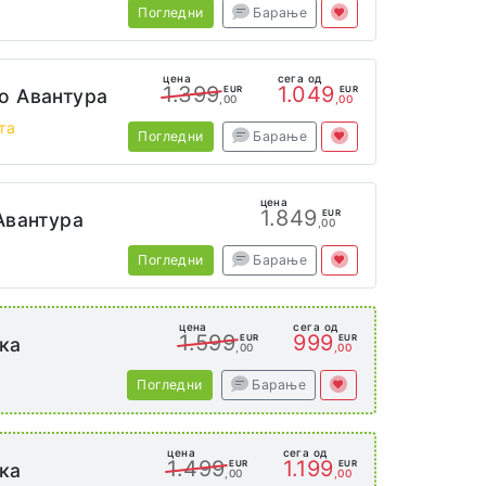
а
Погледни
Барање
цена
сега од
1.399
1.049
EUR
EUR
о Авантура
,00
,00
та
Погледни
Барање
цена
1.849
EUR
Авантура
,00
Погледни
Барање
цена
сега од
1.599
999
EUR
EUR
ка
,00
,00
а
Погледни
Барање
цена
сега од
1.499
1.199
EUR
EUR
ка
,00
,00