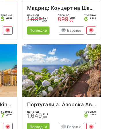
Мадрид: Концерт на Шакира
траење
цена од
сега од
траење
5
6
1.099
899
дена
EUR
EUR
дена
,00
,00
Погледни
Барање
Португалија: Backpacking adventure!
Португалија: Азорска Авантура
траење
цена од
траење
7
9
1.649
дена
EUR
дена
,00
Погледни
Барање