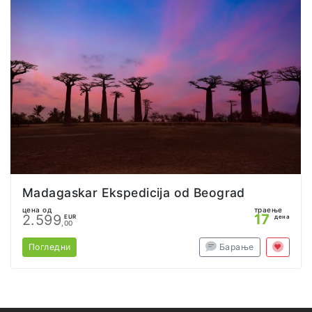
Madagaskar Ekspedicija od Beograd
цена од
траење
17
2.599
EUR
дена
,00
Погледни
Барање