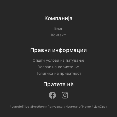
Компанија
Блог
Контакт
Правни информации
Општи услови на патување
Услови на користење
Политика на приватност
Пратете нѐ
#JungleTribe
#НеобичниПатувања
#НасмеаноПлеме
#ЦелСвет