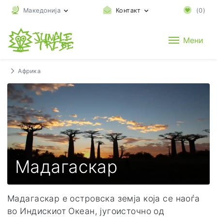
Македонија
Контакт
(
0
)
Мени
Африка
Мадагаскар
Мадагаскар е островска земја која се наоѓа
во Индискиот Океан, југоисточно од