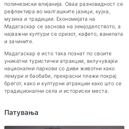
полинезиски влијанија. Оваа разновидност се
рефлектира во малгашките јазици, кујна,
музика и традиции. Економијата на
Мадагаскар се заснова на земјоделството, а
најважни култури се оризот, кафето, ванилата
и зачините.
Мадагаскар е исто така познат по своите
уникатни туристички атракции, вклучувајќи
национални паркови со диви животни како
лемури и баобаби, прекрасни плажи покрај
брегот, како и културни атракции како што се
традиционални села и историски места.
Патувања