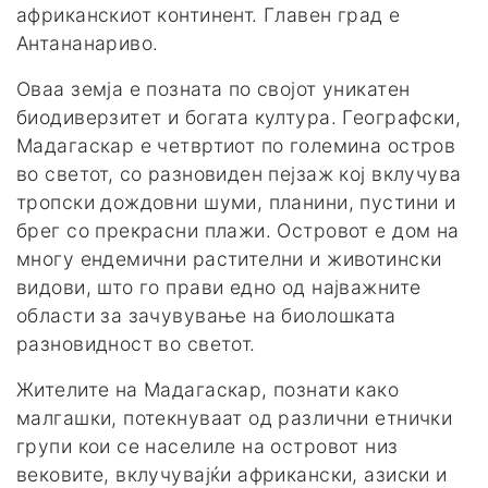
африканскиот континент. Главен град е
Антананариво.
Оваа земја е позната по својот уникатен
биодиверзитет и богата култура. Географски,
Мадагаскар е четвртиот по големина остров
во светот, со разновиден пејзаж кој вклучува
тропски дождовни шуми, планини, пустини и
брег со прекрасни плажи. Островот е дом на
многу ендемични растителни и животински
видови, што го прави едно од најважните
области за зачувување на биолошката
разновидност во светот.
Жителите на Мадагаскар, познати како
малгашки, потекнуваат од различни етнички
групи кои се населиле на островот низ
вековите, вклучувајќи африкански, азиски и