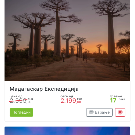
Мадагаскар Експедиција
цена од
сега од
траење
17
2.399
2.199
EUR
EUR
дена
,00
,00
Погледни
Барање