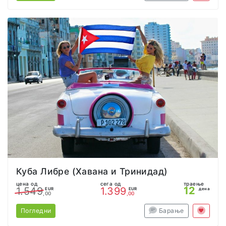
Куба Либре (Хавана и Тринидад)
цена од
сега од
траење
12
1.549
1.399
EUR
EUR
дена
,00
,00
Погледни
Барање