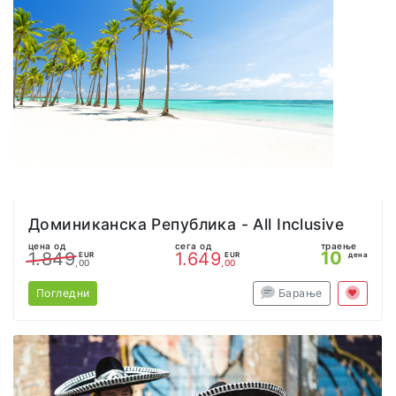
Доминиканска Република - All Inclusive
цена од
сега од
траење
10
1.849
1.649
EUR
EUR
дена
,00
,00
Погледни
Барање