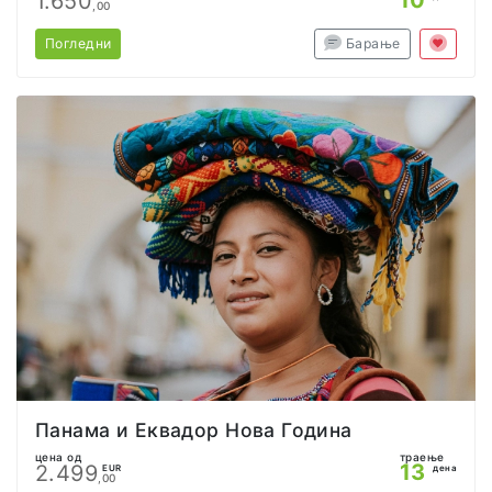
1.650
,00
Погледни
Барање
Панама и Еквадор Нова Година
цена од
траење
13
2.499
EUR
дена
,00