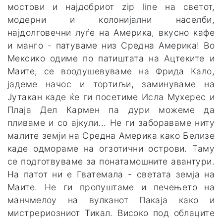
мостови и најдобриот zip line на светот,
модерни и колонијални населби,
најдолговечни луѓе на Америка, вкусно кафе
и манго - патуваме низ Средна Америка! Во
Мексико одиме по патиштата на Ацтеките и
Маите, се воодушевуваме на Фрида Кало,
јадеме начос и тортиљи, заминуваме на
Јутакан каде ќе ги посетиме Исла Мухерес и
Плаја Дел Кармен па дури можеме да
пливаме и со ајкули... Не ги забораваме ниту
малите земји на Средна Америка како Белизе
каде одмораме на огзотични острови. Таму
се подготвуваме за понатамошните авантури.
На патот ни е Гватемала - светата земја на
Маите. Не ги пропуштаме и печењето на
манчмелоу на вулканот Пакаја како и
мистрериозниот Тикал. Високо под облаците