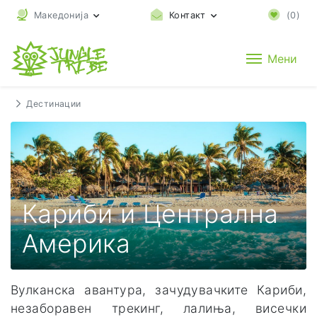
Македонија
Контакт
(
0
)
Мени
Дестинации
Кариби и Централна
Америка
Вулканска авантура, зачудувачките Кариби,
незаборавен трекинг, лалиња, висечки