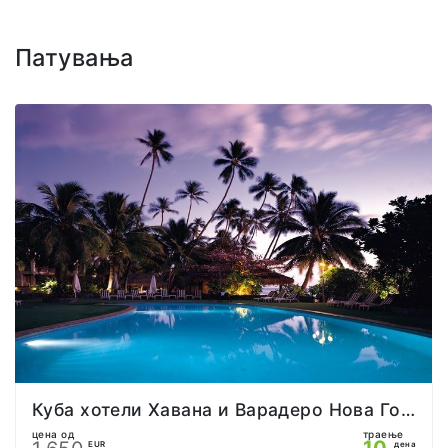
Патувања
Куба хотели Хавана и Варадеро Нова Година
цена од
траење
10
EUR
дена