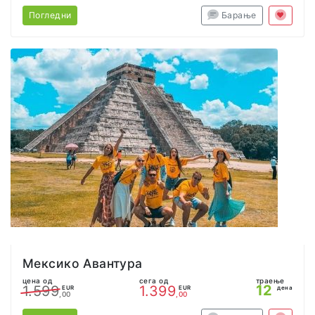
Погледни
Барање
Мексико Авантура
цена од
сега од
траење
12
1.599
1.399
EUR
EUR
дена
,00
,00