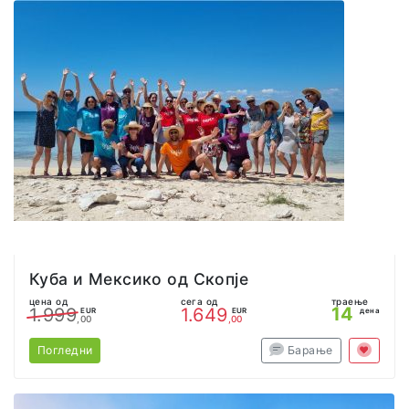
Куба и Мексико од Скопје
цена од
сега од
траење
14
1.999
1.649
EUR
EUR
дена
,00
,00
Погледни
Барање