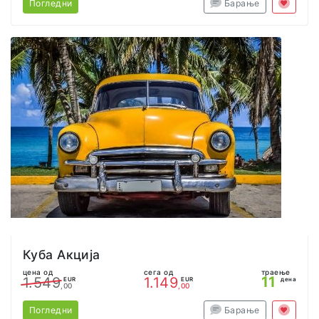
Погледни
Барање
Куба Акција
цена од
сега од
траење
11
1.549
1.149
EUR
EUR
дена
,00
,00
Погледни
Барање