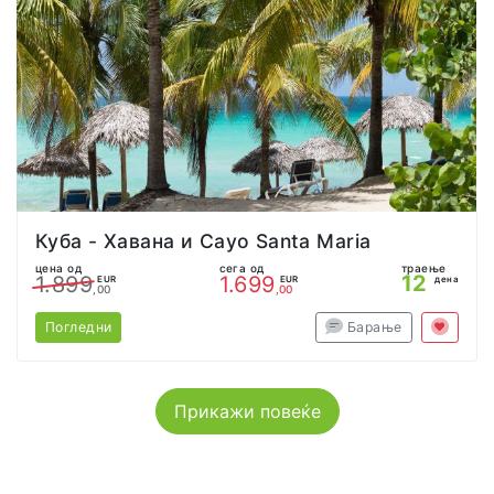
Куба - Хавана и Cayo Santa Maria
цена од
сега од
траење
12
1.899
1.699
EUR
EUR
дена
,00
,00
Погледни
Барање
Прикажи повеќе