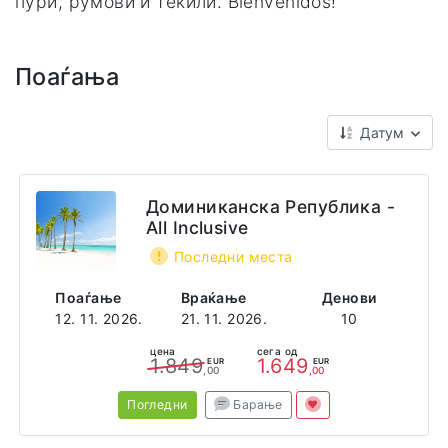
пури, румови и текили. Bienvenidos!
Поаѓања
Датум
Доминиканска Република -
All Inclusive
Последни места
Поаѓање
Враќање
Денови
12. 11. 2026.
21. 11. 2026.
10
цена
сега од
1.849
1.649
EUR
EUR
,00
,00
Погледни
Барање