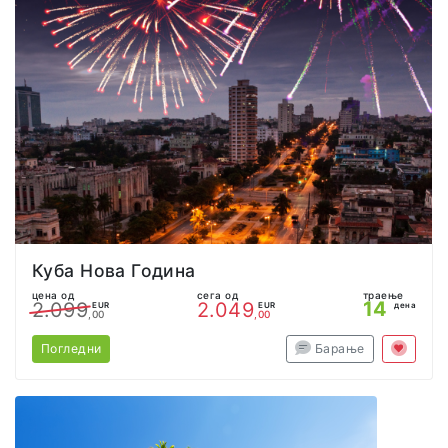
Куба Нова Година
цена од
сега од
траење
14
2.099
2.049
EUR
EUR
дена
,00
,00
Погледни
Барање