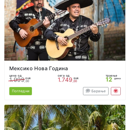
Мексико Нова Година
цена од
сега од
траење
12
1.999
1.749
EUR
EUR
дена
,00
,00
Погледни
Барање