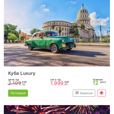
Куба Luxury
цена од
сега од
траење
12
2.199
1.999
EUR
EUR
дена
,00
,00
Погледни
Барање