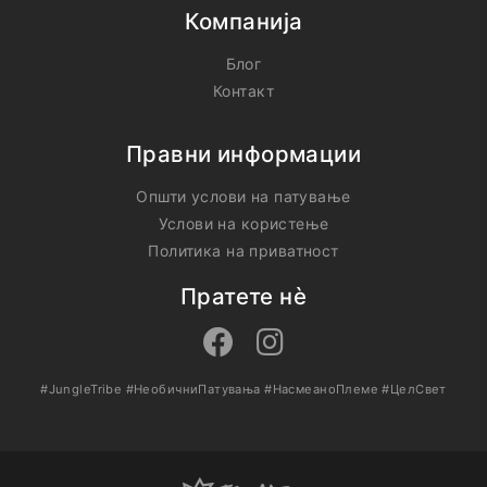
Компанија
Блог
Контакт
Правни информации
Општи услови на патување
Услови на користење
Политика на приватност
Пратете нѐ
#JungleTribe
#НеобичниПатувања
#НасмеаноПлеме
#ЦелСвет