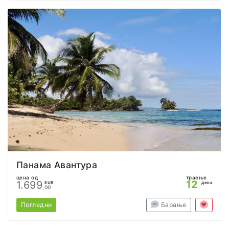
Панама Авантура
цена од
траење
12
1.699
EUR
дена
,00
Погледни
Барање