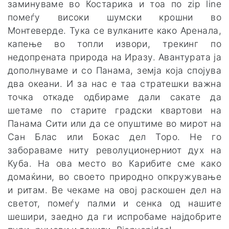
заминуваме во Костарика и тоа по zip line
помеѓу високи шумски крошни во
Монтеверде. Тука се вулканите како Аренала,
капење во топли извори, трекинг по
недопрената природа на Иразу. Авантурата ја
дополнуваме и со Панама, земја која спојува
два океани. И за нас е таа стратешки важна
точка откаде одбираме дали сакате да
шетаме по старите градски квартови на
Панама Сити или да се опуштиме во мирот на
Сан Блас или Бокас дел Торо. Не го
забораваме ниту револуционерниот дух на
Куба. На ова место во Карибите сме како
домаќини, во своето природно опкружување
и ритам. Ве чекаме на овој раскошен дел на
светот, помеѓу палми и сенка од нашите
шешири, заедно да ги испробаме најдобрите