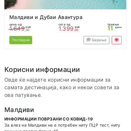
Малдиви и Дубаи Авантура
цена од
сега од
траење
11
1.649
1.399
EUR
EUR
дена
,00
,00
Погледни
Барање
Корисни информации
Овде ќе најдете корисни информации за
самата дестинација, како и некои совети за
ова патување.
Малдиви
ИНФОРМАЦИИ ПОВРЗАНИ СО КОВИД-19
За влез на Малдиви не е потребен ниту ПЦР тест, ниту