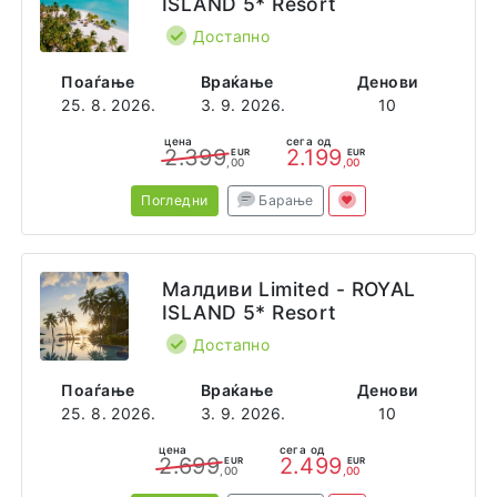
ISLAND 5* Resort
Достапно
Поаѓање
Враќање
Денови
25. 8. 2026.
3. 9. 2026.
10
цена
сега од
2.399
2.199
EUR
EUR
,00
,00
Погледни
Барање
Малдиви Limited - ROYAL
ISLAND 5* Resort
Достапно
Поаѓање
Враќање
Денови
25. 8. 2026.
3. 9. 2026.
10
цена
сега од
2.699
2.499
EUR
EUR
,00
,00