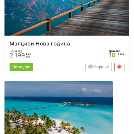
Малдиви Нова година
цена од
траење
10
2.199
EUR
дена
,00
Погледни
Барање