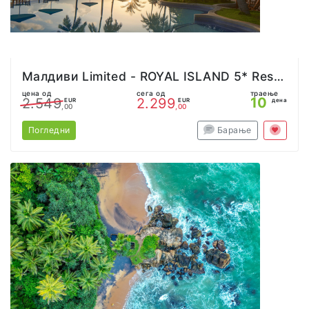
Малдиви Limited - ROYAL ISLAND 5* Resort
цена од
сега од
траење
10
2.549
2.299
EUR
EUR
дена
,00
,00
Погледни
Барање