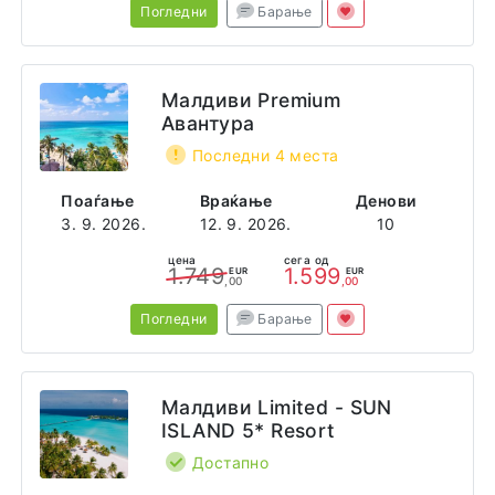
Погледни
Барање
Малдиви Premium
Авантура
Последни 4 места
Поаѓање
Враќање
Денови
3. 9. 2026.
12. 9. 2026.
10
цена
сега од
1.749
1.599
EUR
EUR
,00
,00
Погледни
Барање
Малдиви Limited - SUN
ISLAND 5* Resort
Достапно