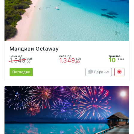
Малдиви Getaway
цена од
сега од
траење
10
1.549
1.349
EUR
EUR
дена
,00
,00
Погледни
Барање