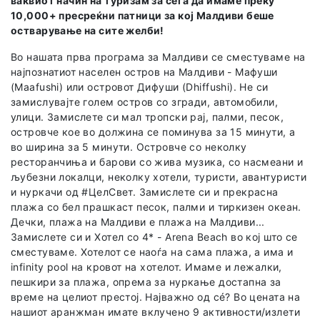
ваквиот начин на туризам за сега да имаме преку
10,000+ пресреќни патници за кој Малдиви беше
остварување на сите желби!
Во нашата прва програма за Малдиви се сместуваме на
најпознатиот населен остров на Малдиви - Мафуши
(Maafushi) или островот Дифуши (Dhiffushi). Не си
замислувајте голем остров со згради, автомобили,
улици. Замислете си мал тропски рај, палми, песок,
островче кое во должина се поминува за 15 минути, а
во ширина за 5 минути. Островче со неколку
ресторанчиња и барови со жива музика, со насмеани и
љубезни локалци, неколку хотели, туристи, авантуристи
и нуркачи од #ЦелСвет. Замислете си и прекрасна
плажа со бел прашкаст песок, палми и тиркизен океан.
Дечки, плажа на Малдиви е плажа на Малдиви...
Замислете си и Хотел со 4* - Arena Beach во кој што се
сместуваме. Хотелот се наоѓа на сама плажа, а има и
infinity pool на кровот на хотелот. Имаме и лежалки,
пешкири за плажа, опрема за нуркање достапна за
време на целиот престој. Најважно од сé? Во цената на
нашиот аранжман имате вклучено 9 активности/излети