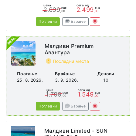
цена
сега од
2.699
2.499
EUR
EUR
,00
,00
Погледни
Барање
Малдиви Premium
Авантура
Последни места
Поаѓање
Враќање
Денови
25. 8. 2026.
3. 9. 2026.
10
цена
сега од
1.799
1.549
EUR
EUR
,00
,00
Погледни
Барање
Малдиви Limited - SUN