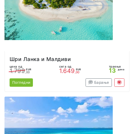
Шри Ланка и Малдиви
цена од
сега од
траење
13
1.799
1.649
EUR
EUR
дена
,00
,00
Погледни
Барање