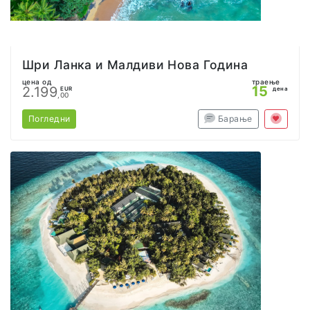
Шри Ланка и Малдиви Нова Година
цена од
траење
15
2.199
EUR
дена
,00
Погледни
Барање