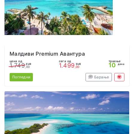
Малдиви Premium Авантура
цена од
сега од
траење
10
1.749
1.499
EUR
EUR
дена
,00
,00
Погледни
Барање