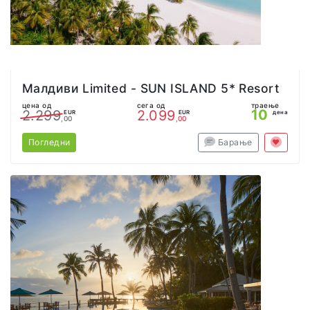
Малдиви Limited - SUN ISLAND 5* Resort
цена од
сега од
траење
10
2.299
2.099
EUR
EUR
дена
,00
,00
Погледни
Барање