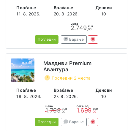
Поаѓање
Враќање
Денови
11. 8. 2026.
20. 8. 2026.
10
цена
2.749
EUR
,00
Погледни
Барање
Малдиви Premium
Авантура
Последни 2 места
Поаѓање
Враќање
Денови
18. 8. 2026.
27. 8. 2026.
10
цена
сега од
1.799
1.699
EUR
EUR
,00
,00
Погледни
Барање