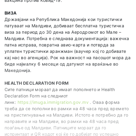
вакцина против Ковид-19.
ВИЗА
Државјани на Република Македонија кои туристички
патуваат на Малдиви, добиваат бесплатна туристичка
виза за период до 30 дена на Аеродромот во Мале –
Малдиви. Потребна е следнава документација: важечка
патна исправа, поврaтна авио-карта и потврда за
уплатен туристички аранжман (ваучер кој го добивате
кај нас во агенција). Рок на важност на пасошот мора да
биде најмалку 6 месеци од датумот на враќање во
Македонија.
HEALTH DECLARATION FORM
Сите патници мораат да имаат пополнето и Health
Declaration Form на следниот
линк:
https://imuga.immigration.gov.mv
. Оваа форма
треба да се пополни во рамки на 48 часа пред времето
на пристигнување на Малдиви. Истото е потребно да го
направите и на Малдиви, во рамки на 48 часа пред
поаѓање од Малдиви. Патниците мораат да го
испринтаат и QR кодот кој ќе го добијат по успешно