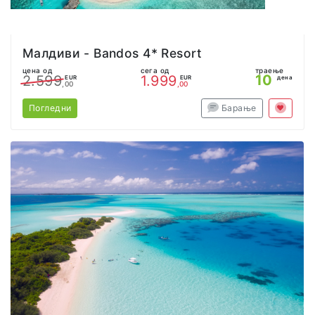
Малдиви - Bandos 4* Resort
цена од
сега од
траење
10
2.599
1.999
EUR
EUR
дена
,00
,00
Погледни
Барање