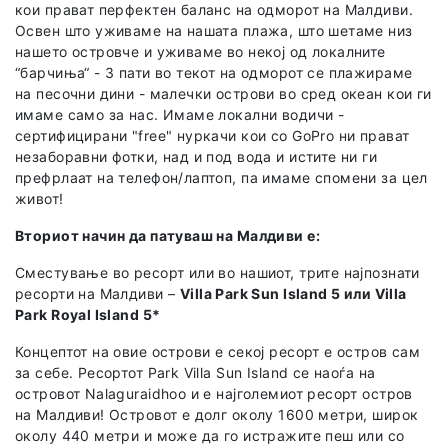
кои прават перфектен баланс на одморот на Малдиви.
Освен што уживаме на нашата плажа, што шетаме низ
нашето островче и уживаме во некој од локалните
“барчиња“ - 3 пати во текот на одморот се плажираме
на песочни дини - малечки острови во сред океан кои ги
имаме само за нас. Имаме локални водичи -
сертифицирани "free" нуркачи кои со GoPro ни прават
незаборавни фотки, над и под вода и истите ни ги
префрлаат на телефон/лаптоп, па имаме спомени за цел
живот!
Вториот начин да патуваш на Малдиви е:
Сместување во ресорт или во нашиот, трите најпознати
ресорти на Малдиви –
Villa Park Sun Island 5 или Villa
Park Royal Island 5*
Концептот на овие острови е секој ресорт е остров сам
за себе. Ресортот Park Villa Sun Island се наоѓа на
островот Nalaguraidhoo и е најголемиот ресорт остров
на Малдиви! Островот е долг околу 1600 метри, широк
околу 440 метри и може да го истражите пеш или со