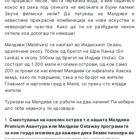
со прашкаст песок, чиста тиркизна вода, а вие седитесо
кокос во рака под сенкaта на високите и бујни палми!
Звучи филмски нели? Да патуваш на Малдиви е
навистина прекрасна комбинација на нови искуства и
неверојатни чувства. Како да ти се разбудиле некои
сетила кои дотогаш ги немаше!
Малдиви (Maldives) се наоѓаат во Индискиот Океан,
одалечени околу 700км од брегот на Шри Ланка (Sri
Lanka) и околу 300км од брегот на Индија (India). Се
состојат од 1.200 мали и големи острови, од кои само
200 острови се населени! Малдиви се најмалата Азиска
земја, како по површина, така и по бројот на жители.
Главниот и најголем град е Мале, со преку сто илјади
жители.
Туризам на Малдиви се работи на два начини! Па избери
што тебе најмногу ти одговара:
1.
Сместување на населен остров т.е нашата Малдиви
Premium Авантура или Малдиви Getaway програмите
за кои гордо можеме да кажеме дека бевме пионери во