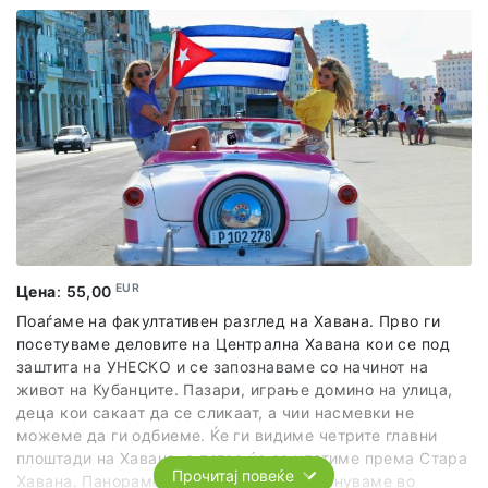
совршено ја пренесуваат кулинарската суштина на
Хавана. Ова е двочасовно сетилно доживување,
совршен спој на вкус, историја и атмосфера.
Препорака:
Баровите се наоѓаат во близина на
сместувањето (зоната на Старата Хавана), па се
препорачува удобна облека и обувки за пешачење.
Вклучено во излетот:
претставник од агенцијата, посета
на 2 автентични кубански барови, 2 класични коктели по
лице, во секој бар, 1 тапас по лице, во секој бар.
EUR
Цена
:
55,00
Поаѓаме на факултативен разглед на Хавана. Прво ги
посетуваме деловите на Централна Хавана кои се под
заштита на УНЕСКО и се запознаваме со начинот на
живот на Кубанците. Пазари, играње домино на улица,
деца кои сакаат да се сликаат, а чии насмевки не
можеме да ги одбиеме. Ќе ги видиме четрите главни
плоштади на Хавана, а потоа ќе се упатиме према Стара
Прочитај повеќе
Хавана. Панорамскиот разглед го започнуваме во