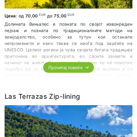
EUR
EUR
Цена
: од
70,00
до
75,00
Долината Вињалес е позната по својот извонреден
пејзаж и позната по традиционалните методи на
земјоделство, особено за тутун кои останале
непроменети и како таква се наоѓа под заштита на
UNESCO. Целиот регион ја чува својата богата традиција
преточена во архитектурата, во своите занаети и
начинот на живот. Посетата на Вињалес ќе нѝ помогне
Прочитај повеќе
подобро да се запознаеме со руралната околина и со
прекрасната природа. Вињалес го красат шарени
куќички, како и планините Моготес (
Mogotes
). Од Хавана
е оддалечена 184 km, а патувањето до таму го
дополнуваме со попатно застанувањe на местото Лас
Las Terrazas Zip-lining
Баригонас (
Las Barrigonas
), познато по прочуените
“Трудни палми“. Тоа се посебен вид на палми
карактеристични само за Куба. Првата станица во
Вињалес е секако Индијанската пештера, која ја
разгледуваме со локален водич. На моторни чамци ја
разгледуваме внатрешноста на пештерата и го