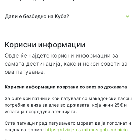
Дали е безбедно на Куба?
Корисни информации
Овде ќе најдете корисни информации за
самата дестинација, како и некои совети за
ова патување.
Корисни информации поврзани со влез во државата
За сите кои патници кои патуваат со македонски пасош
потребна е виза за влез во државата, која чини 25€ и
истата ја посредува агенцијата.
Сите патници пред патувањето мораат да ja пополнат и
следнава форма:
https://dviajeros.mitrans.gob.cu/inicio