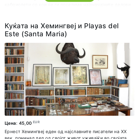
кабриолети со кои ќе ги посетиме најзначајните делови
на градот, а на крајот ќе направиме “фотки“ кои никогаш
нема да ги заборавиме.
Куќата на Хемингвеј и Playas del
Este (Santa Maria)
EUR
Цена
:
45,00
Ернест Хемингвеј еден од најславните писатели на XX
век, поминал дел од својот живот уживајќи во својата