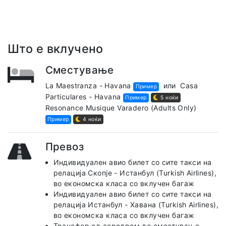
Што е вклучено
Сместување
La Maestranza - Havana
или
Casa
Пример
Particulares - Havana
Пример
5 ноќи
Resonance Musique Varadero (Adults Only)
Пример
4 ноќи
Превоз
Индивидуален авио билет со сите такси на
релација Скопје - Истанбул (Turkish Airlines),
во економска класа со вклучен багаж
Индивидуален авио билет со сите такси на
релација Истанбул - Хавана (Turkish Airlines),
во економска класа со вклучен багаж
Трансфер од аеродром до сместување