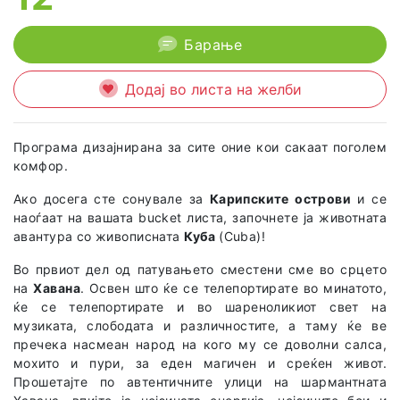
Барање
Додај во листа на желби
Програма дизајнирана за сите оние кои сакаат поголем
комфор.
Ако досега сте сонувале за
Карипските острови
и се
наоѓаат на вашата bucket листа, започнете ја животната
авантура со живописната
Куба
(Cuba)!
Во првиот дел од патувањето сместени сме во срцето
на
Хавана
. Освен што ќе се телепортирате во минатото,
ќе се телепортирате и во шареноликиот свет на
музиката, слободата и различностите, а таму ќе ве
пречека насмеан народ на кого му се доволни салса,
мохито и пури, за еден магичен и среќен живот.
Прошетајте по автентичните улици на шармантната