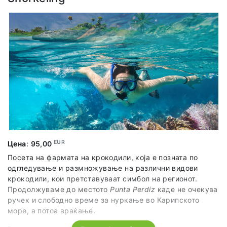
поминуваат над бујните шуми, плантажите на кафе,
езерото San Juan или селото. Пешачиме по главните
улици на комуната, се дружиме со топлите и
гостољубиви локалци, а по ручекот, одиме да се
бањаме во кристално чистите води на езерото San Juan,
опкружено со зимзелена шума.
EUR
Цена
:
95,00
Посета на фармата на крокодили, која е позната по
одгледување и размножување на различни видови
крокодили, кои претставуваат симбол на регионот.
Продолжуваме до местото
Punta Perdiz
каде не очекува
ручек и слободно време за нуркање во Карипското
море, а потоа враќање.