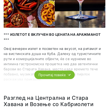
***
ИЗЛЕТОТ Е ВКЛУЧЕН ВО ЦЕНАТА НА АРАЖМАНОТ
***
Овој вечерен излет е посветен на вкусот, на ритамот и
на вистинската душа на Куба. Далеку од туристичките
рути и комерцијалните објекти, ќе се нурнеме во
интимна гастрономска прошетка низ два автентични
барови во Старата Хавана, место каде времето тече
побавно, музиката е во воздухот, а секој пијалок
Прочитај повеќе
раскажува приказна.
Во секој бар ќе поминеме најмалку еден час, доволно
време за да се изгубиме во традицијата на кубанските
Разглед на Централна и Стара
коктели. Потоа, како продолжение на ова вкусно
Хавана и Возење со Кабриолети
патување, ве очекува уште еден коктел и сет од
внимателно одбрани тапаси, богати залаци кои