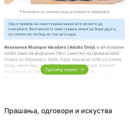
Кликнете на сликата за да ја отворите галеријата
Ова е пример на сместување какво што можете да
очекувате. Вистинското сместување може да биде друго,
но слично во поглед на тоа што нуди.
Resonance Musique Varadero (Adults Only)
е all-inclusive
хотел само за возрасни (18+) сместен на прекрасната
плажа во Варадеро, Куба. Нуди модерни соби со клима
уред, мини-бар, сеф, ТВ, балкон или тераса. Хотелот
Прочитај повеќе
располага со повеќе базени, ресторани со
интернационална кујна и богата програма со музика,
забава и активности. Идеален е за парови и пријатели
кои бараат динамичен и опуштен одмор покрај море.
Вебсајт
https://www.resonancehotels.com/resorts/resonance-musique-varadero/
Прашања, одговори и искуства
Адреса
6V33+3MG