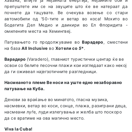
Хавана, впијте ја нејзината енергија, нејзините бои и
препуштете им се на звуците што ќе ве натераат да
почнете да тацувате. Ве очекува возење со стари
автомобили од '50-тите и ветар во коса! Мохито во
Бодегита Дел Медио и даикири во Ел Флоридита -
омилените места на Хемингвеј.
Патувањето го продолжуваме во
Варадеро
, сместени
на база
All Inclusive
во
Хотели со
5
*
.
Варадеро
(Varadero), главниот туристички центар ќе ве
освои со белите песочни плажи кои изгледаат како некој
да ги оживеал најегзотичните разгледници.
Насмеаното племе Ве носи на уште едно незаборавно
патување на Куба.
Денови за враќање во минатото, гласна музика,
насмевки, ветар во коси, сонце, плажа, разиграни деца,
насмеани луѓе, луди излегувања и желба што поскоро
да се вратиме на ова магично место.
Viva la Cuba!