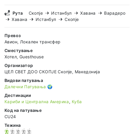
Рута
Скопје
Истанбул
Хавана
Варадеро
Хавана
Истанбул
Скопје
Превоз
Авион, Локален трансфер
Сместување
Хотел, Guesthouse
Организатор
ЦЕЛ СВЕТ ДОО СКОПЈЕ Скопје, Македонија
Видови патувања
Далечни Патувања 🌍
Дестинации
Кариби и Централна Америка
,
Куба
Код на патување
CU24
Тежина