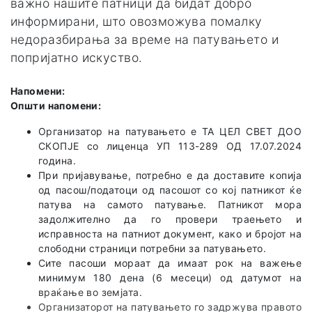
важно нашите патници да бидат добро
информирани, што овозможува помалку
недоразбирања за време на патувањето и
попријатно искуство.
Напомени:
Општи напомени:
Организатор на патувањето е TA ЦЕЛ СВЕТ ДОО
СКОПЈЕ со лиценца УП 113-289 ОД 17.07.2024
година.
При пријавување, потребно е да доставите копија
од пасош/податоци од пасошот со кој патникот ќе
патува на самото патување. Патникот мора
задолжително да го провери траењето и
исправноста на патниот документ, како и бројот на
слободни страници потребни за патувањето.
Сите пасоши мораат да имаат рок на важење
минимум 180 дена (6 месеци) од датумот на
враќање во земјата.
Организаторот на патувањето го задржува правото