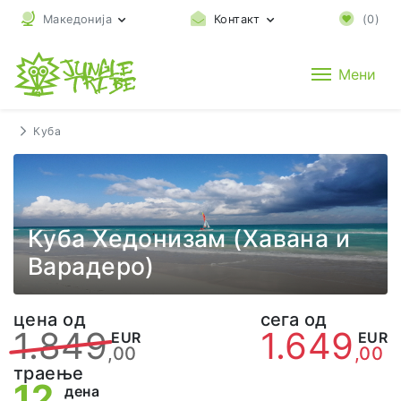
Македонија
Контакт
(
0
)
Мени
Куба
Куба Хедонизам (Хавана и
Варадеро)
цена од
сега од
1.849
1.649
EUR
EUR
,00
,00
траење
12
дена