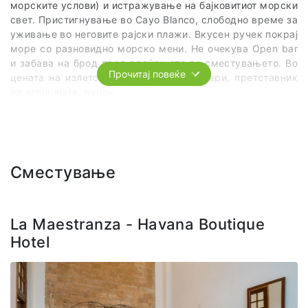
морските услови) и истражување на бајковитиот морски
свет. Пристигнување во Cayo Blanco, слободно време за
уживање во неговите рајски плажи. Вкусен ручек покрај
море со разновидно морско мени. Не очекува Open bar
и забава на брод пред враќањето во сместувањето. Во
Прочитај повеќе
цената на излетот е вклучено: трансфери, претставник
од агенцијата, ручек.
Сместување
La Maestranza - Havana Boutique
Hotel