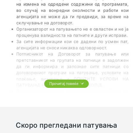
на измена на одредени содржини од програмата,
во случај на вонредни околности и работи кои
агенцијата не може да ги предвиди, за време на
склучување на договорот.
Организаторот на патувањето не е овластен и не ја
проценува валидноста на патните и други исправи.
За сите информации кои се дадени по усмен пат,
агенцијата не сноси никаква одговорност.
Потписникот на Договорот за патување или
претставникот на групата на патници е задолжен
да ги информира и запознае сите патници со
договорениот програм на патување, условите на
плаќање, визирање и ОПШТИТЕ УСЛОВИ НА
Прочитај повеќе
ПАТУВАЊЕ НА ТА ЦЕЛ СВЕТ од СКОПЈЕ.
Патниците се должни, два дена пред поаѓање, да
го проверат точното време и место на поаѓање на
групата.
Патникот е должен сам да се запознае со
правилата на однесување во земјата во која
патување и да ги почитува важечките законски
Скоро прегледани патувања
царински прописи.