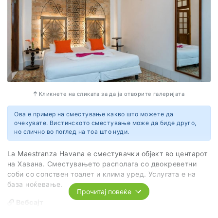
Кликнете на сликата за да ја отворите галеријата
Ова е пример на сместување какво што можете да
очекувате. Вистинското сместување може да биде друго,
но слично во поглед на тоа што нуди.
La Maestranza Havana е сместувачки објект во центарот
на Хавана. Сместувањето располага со двокреветни
соби со сопствен тоалет и клима уред. Услугата е на
база ноќевање.
Прочитај повеќе
Вебсајт
https://lamaestranzahabana.com/