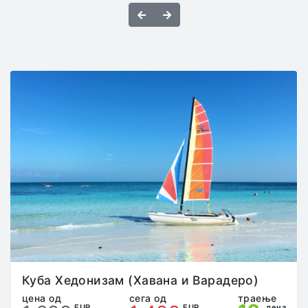
Во превозните средства најстрого е забрането
Назад
Напред
пушење, конзумирање на алкохол и опојни
средства.
Патниците се дожни да, во автобусите и другите
превозни средства со кои се врши трансфер,
останат на своите места и не смеат истите да ги
напуштаат на места кои не се предвидени за пауза
(граници, чек-поинт станици, патарини итн). Во
случај патникот да го напушти возилото без
претходен договор со претставникот на
агенцијата, истиот сам ги сноси сите трошоци и
последици.
Патникот кој преку неадекватно однесување, ги
вознемирува останатите патници или смета на
шоферите и/или придружникот на групата во
својата работа, ќе биде одма исклучен од
патувањето и целата одговорност преоѓа на него/
неа, без право на жалба и враќање на пари.
Патникот е должен да ја почитува “саатницата”
одредена од страна на претставникот на
Куба Хедонизам (Хавана и Варадеро)
агенцијата на патувањето, во спротивно,
цена од
сега од
траење
претставникот на агенцијата има право да го
EUR
EUR
дена