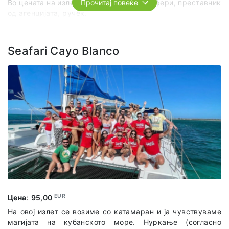
Во цената на излетот е вклучено: трансфери, преставник
Прочитај повеќе
од агенцијата, ручек.
Seafari Cayo Blanco
EUR
Цена
:
95,00
На овој излет се возиме со катамаран и ја чувствуваме
магијата на кубанското море. Нуркање (согласно