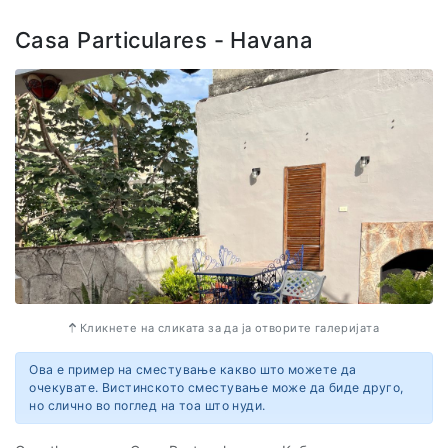
Casa Particulares - Havana
Адреса
Cuba street #82
b/ Chacón and Cuarteles
Old Havana
Кликнете на сликата за да ја отворите галеријата
Ова е пример на сместување какво што можете да
очекувате. Вистинското сместување може да биде друго,
но слично во поглед на тоа што нуди.