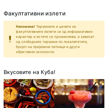
Факултативни излети
Напомена!
Термините и цените на
факултативните излети се од информативен
карактер и истите се променливи, а зависат
од слободните термини по локалитетите,
бројот на пријавени патници и други
објективни околности.
Вкусовите на Куба!