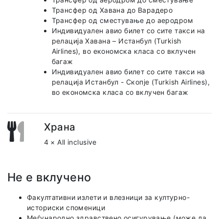
Трансфер од Хавана до Варадеро
Трансфер од сместување до аеродром
Индивидуален авио билет со сите такси на
релација Хавана – Истанбул (Turkish
Airlines), во економска класа со вклучен
багаж
Индивидуален авио билет со сите такси на
релација Истанбул - Скопје (Turkish Airlines),
во економска класа со вклучен багаж
Храна
4 × All inclusive
Не е вклучено
Факултативни излети и влезници за културно-
историски споменици
Меѓународно здравствено осигурување (може да