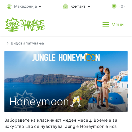
Македонија
Контакт
(
0
)
Мени
Видови патувања
Honeymoon🥂
Заборавете на класичниот меден месец. Време е за
искуство што се чувствува. Jungle Honeymoon е нов