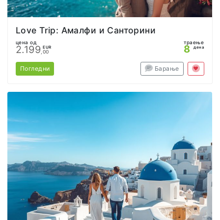
Love Trip: Амалфи и Санторини
цена од
траење
8
2.199
EUR
дена
,00
Погледни
Барање