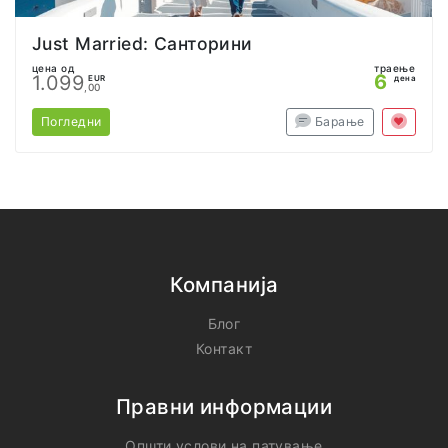
Just Married: Санторини
цена од
траење
6
1.099
EUR
дена
,00
Погледни
Барање
Компанија
Блог
Контакт
Правни информации
Општи услови на патување