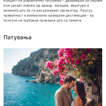
концепт на романтично патување – дизајниран за парови
кои сакаат повеќе од одмор: емоција, авантура и
моменти што ќе ги раскажуваат засекогаш. Луксуз,
приватност и внимателно креирани дестинации – за
почеток на љубовна приказна што се памети.
Патувања