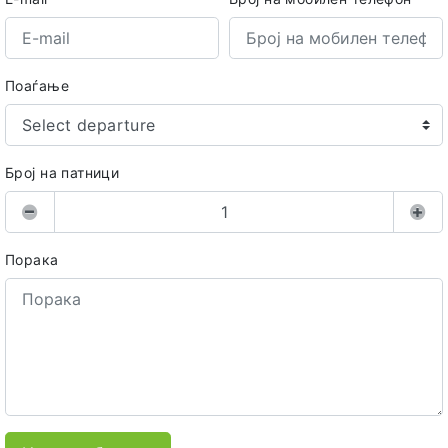
Поаѓање
Select departure
Број на патници
Порака