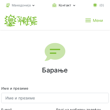
Македонија
Контакт
(
0
)
Мени
Барање
Име и презиме
E-mail
Број на мобилен телефон