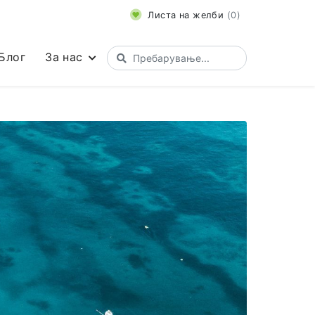
Листа на желби
(
0
)
Блог
За нас