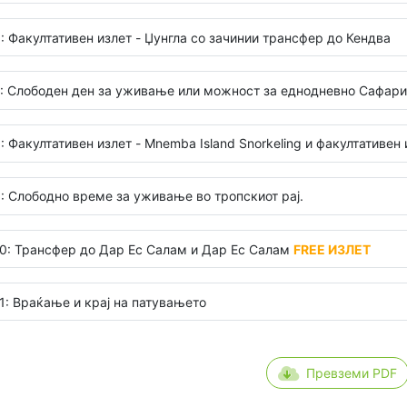
: Факултативен излет - Џунгла со зачинии трансфер до Кендва
: Слободен ден за уживање или можност за еднодневно Сафари
: Факултативен излет - Mnemba Island Snorkeling и факултативен из
: Слободно време за уживање во тропскиот рај.
0: Трансфер до Дар Ес Салам и Дар Ес Салам
FREE ИЗЛЕТ
1: Враќање и крај на патувањето
Превземи PDF