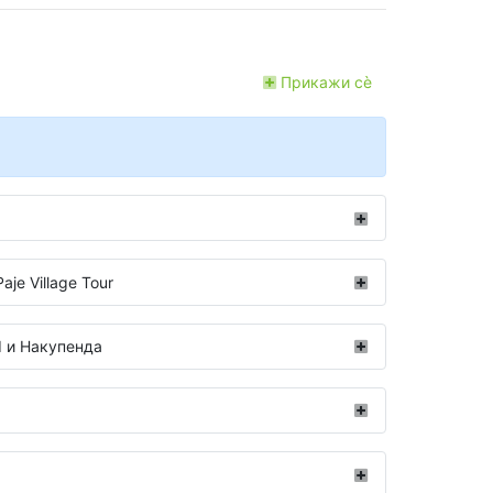
Прикажи сѐ
je Village Tour
d и Накупенда