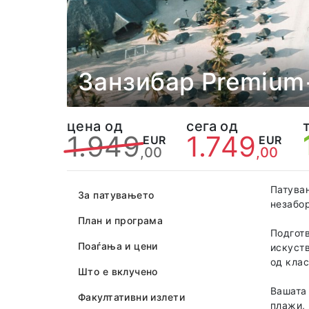
Занзибар Premium
цена од
сега од
1.949
1.749
EUR
EUR
,00
,00
Патувањ
За патувањето
незабор
План и програма
Подготв
Поаѓања и цени
искуств
од клас
Што е вклучено
Вашата 
Факултативни излети
плажи, 