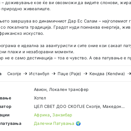
– доживување кое ќе ви овозможи да видите слонови, жираф
о природно живеалиште.
ето завршува во динамичниот Дар Ес Салам – најголемиот г
 со локалната традиција. Градот нуди поинаква енергија, жив
фриканско искуство.
ограма е идеална за авантуристи и сите оние кои сакаат па
сни плажи и незаборавни моменти.
р не е само дестинација – тоа е чувство. А ова патување е п
а
Скопје
Истанбул
Паџе (Paje)
Кендва (Kendwa)
Авион, Локален трансфер
ување
Хотел
затор
ЦЕЛ СВЕТ ДОО СКОПЈЕ Скопје, Македонија
ации
Африка
,
Занзибар
 патувања
Далечни Патувања 🌍