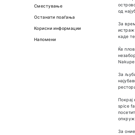
острово
Сместување
од нају
Останати поаѓања
За врем
Корисни информации
истражу
каде те
Напомени
Ќе плов
незабор
Nakupen
За љуби
најубав
рестора
Покрај 
spice f
посетит
опкруже
За оние