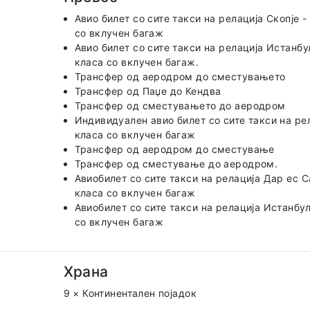
Авио билет со сите такси на релација Скопје - 
со вклучен багаж
Авио билет со сите такси на релација Истанбул 
класа со вклучен багаж.
Трансфер од аеродром до сместувањето
Трансфер од Паџе до Кендва
Трансфер од сместувањето до аеродром
Индивидуален авио билет со сите такси на ре
класа со вклучен багаж
Трансфер од аеродром до сместување
Трансфер од сместување до аеродром.
Авиобилет со сите такси на релација Дар ес Са
класа со вклучен багаж
Авиобилет со сите такси на релација Истанбул –
со вклучен багаж
Храна
9 × Континентален појадок