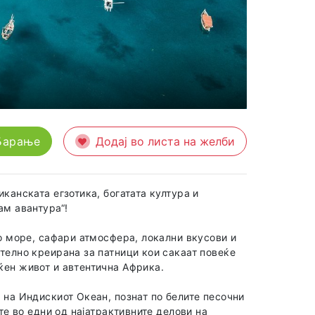
Барање
Додај во листа на желби
канската егзотика, богатата култура и
ам авантура“!
но море, сафари атмосфера, локални вкусови и
телно креирана за патници кои сакаат повеќе
ќен живот и автентична Африка.
 на Индискиот Океан, познат по белите песочни
те во едни од најатрактивните делови на