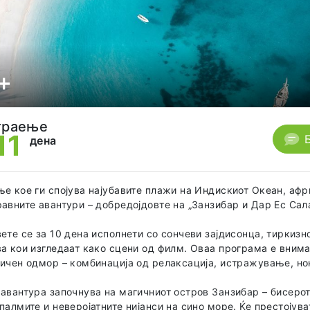
+
траење
11
дена
е кое ги спојува најубавите плажи на Индискиот Океан, афри
авните авантури – добредојдовте на „Занзибар и Дар Ес Сал
ете се за 10 дена исполнети со сончеви зајдисонца, тиркиз
а кои изгледаат како сцени од филм. Оваа програма е внима
ичен одмор – комбинација од релаксација, истражување, но
авантура започнува на магичниот остров Занзибар – бисерот
палмите и неверојатните нијанси на сино море. Ќе престојува