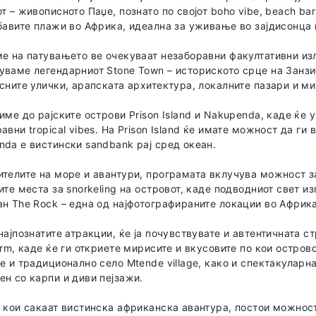
т – живописното Паџе, познато по својот boho vibe, beach ba
бавите плажи во Африка, идеална за уживање во зајдисонца 
е на патувањето ве очекуваат незаборавни факултативни изл
ваме легендарниот Stone Town – историското срце на Занзи
сните улички, арапската архитектура, локалните пазари и ми
име до рајските острови Prison Island и Nakupenda, каде ќе 
авни tropical vibes. На Prison Island ќе имате можност да ги
da е вистински sandbank рај сред океан.
телите на море и авантури, програмата вклучува можност з
ите места за snorkeling на островот, каде подводниот свет из
н The Rock – една од најфотографираните локации во Африка
најпознатите атракции, ќе ја почувствувате и автентичната с
arm, каде ќе ги откриете мирисите и вкусовите по кои остров
е и традиционално село Mtende village, како и спектакуларн
н со карпи и диви пејзажи.
 кои сакаат вистинска африканска авантура, постои можнос