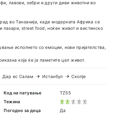
и, лавови, зебри и други диви животни во
рад во Танзанија, каде модерната Африка се
и пазари, street food, ноќен живот и вистинско
тување исполнето со емоции, нови пријателства,
риказна која ќе ја паметите цел живот.
Дар ес Салам
Истанбул
Скопје
Код на патување
TZ55
Тежина
Погодно за деца
Да