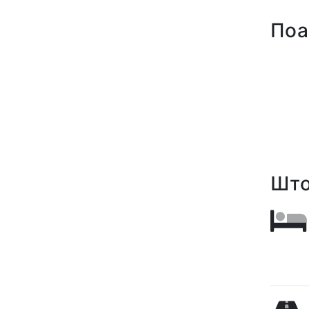
Поа
Што