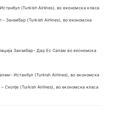
Истанбул (Turkish Airlines), во економска класа
- Занзибар (Turkish Airlines), во економска
лација Занзибар- Дар Ес Салам во економска
лам– Истанбул (Turkish Airlines), во економска
 Скопје (Turkish Airlines), во економска класа