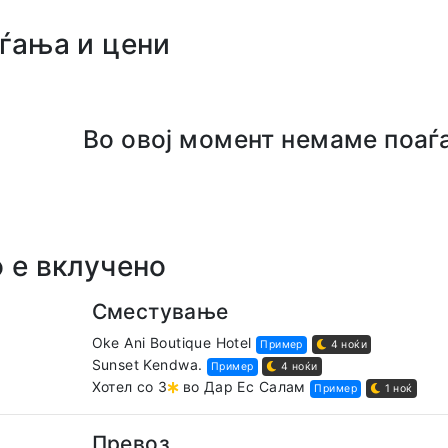
ѓања и цени
Во овој момент немаме поаѓа
 е вклучено
Сместување
Oke Ani Boutique Hotel
Пример
4 ноќи
Sunset Kendwa.
Пример
4 ноќи
Хотел со 3
во Дар Ес Салам
Пример
1 ноќ
Превоз