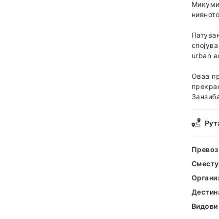
Микуми 
нивнот
Патувањ
спојува
urban а
Оваа пр
прекра
Занзиба
Рут
Превоз
Смест
Органи
Дестин
Видови