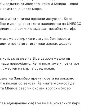
rs и одлична атмосфера, како и Кендва – една
и кристално чисто море.
ети и автентични локални искуства. Ќе го
бар и дел од светското наследство на UNESCO,
рисите на зачини создаваат посебна магија.
уживаме во тиркизни лагуни, бел песок и
 видите познатите гигантски желки, додека
а истражување на Blue Lagoon – едно од
гледа неверојатно. Ќе го посетиме и познатиот
, сместен на карпа сред океан.
трана на Занзибар преку посета на локално
от е познат со векови. Ќе имате можност да
ата Mtende beach – скриен тропски бисер
т за еднодневно сафари во Националниот парк