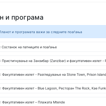
н и програма
Планот и програмата важи за следните поаѓања
: Состанок на патниците и поаѓање
: Пристигнување на Занзибар (Zanzibar) и факултативен излет - Pa
: Факултативен излет - Разгледување на Stone Town, Prison Islan
: Факултативен излет - Blue Lagoon, Ресторан The Rock, Kae Funk
: Факултативен излет – Плажата Mtende