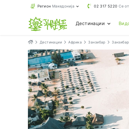
Регион
Македонија
02 317 5220
Се от
Дестинации
Вид
Дестинации
Африка
Занзибар
Занзибар