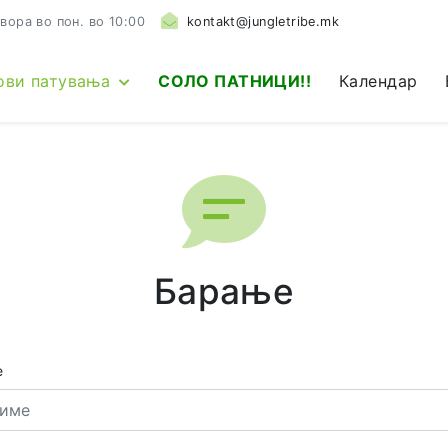
вора во пон. во 10:00
kontakt@jungletribe.mk
ови патувања
СОЛО ПАТНИЦИ!!
Календар
Барање
е