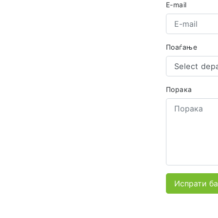
E-mail
Поаѓање
Select dep
Порака
Испрати б