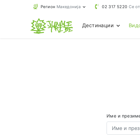
Регион
Македонија
02 317 5220
Се от
Дестинации
Вид
Име и презим