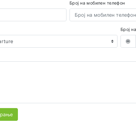
Број на мобилен телефон
Број н
arture
арање