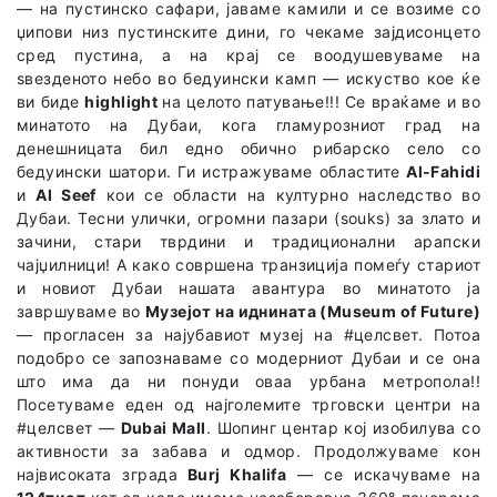
— на пустинско сафари, јаваме камили и се возиме со
џипови низ пустинските дини, го чекаме зајдисонцето
сред пустина, а на крај се воодушевуваме на
ѕвезденото небо во бедуински камп — искуство кое ќе
ви биде
highlight
на целото патување!!! Се враќаме и во
минатото на Дубаи, кога гламурозниот град на
денешницата бил едно обично рибарско село со
бедуински шатори. Ги истражуваме областите
Al-Fahidi
и
Al Seef
кои се области на културно наследство во
Дубаи. Тесни улички, огромни пазари (souks) за злато и
зачини, стари тврдини и традиционални арапски
чајџилници! А како совршена транзиција помеѓу стариот
и новиот Дубаи нашата авантура во минатото ја
завршуваме во
Музејот на иднината (Museum of Future)
— прогласен за најубавиот музеј на #целсвет. Потоа
подобро се запознаваме со модерниот Дубаи и се она
што има да ни понуди оваа урбана метропола!!
Посетуваме еден од најголемите трговски центри на
#целсвет —
Dubai Mall
. Шопинг центар кој изобилува со
активности за забава и одмор. Продолжуваме кон
највисоката зграда
Burj Khalifa
— се искачуваме на