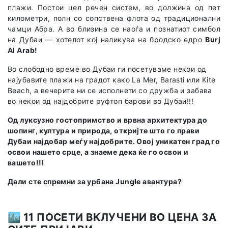
плажи. Постои цел речен систем, во должина од пет
километри, полн со сопствена флота од традиционални
чамци Абра. А во близина се наоѓа и познатиот симбол
на Дубаи — хотелот кој наликува на бродско едро
Burj
Al Arab!
Во слободно време во Дубаи ги посетуваме некои од
најубавите плажи на градот како La Mer, Barasti или Kite
Beach, а вечерите ни се исполнети со дружба и забава
во некои од најдобрите руфтоп барови во Дубаи!!!
Од луксузно гостопримство и врвна архитектура до
шопинг, култура и природа, откријте што го прави
Дубаи најдобар меѓу најдобрите. Oвој уникатен град го
освои нашето срце, а знаеме дека ќе го освои и
вашето!!!
Дали сте спремни за урбана Jungle авантура?
🏙️
11 ПОСЕТИ ВКЛУЧЕНИ ВО ЦЕНА ЗА