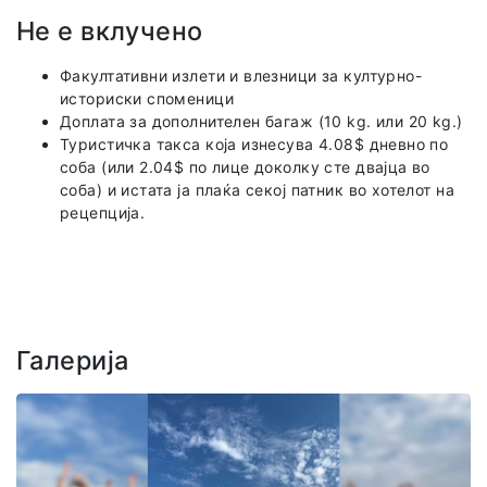
Не е вклучено
Факултативни излети и влезници за културно-
историски споменици
Доплата за дополнителен багаж (10 kg. или 20 kg.)
Туристичка такса која изнесува 4.08$ дневно по
соба (или 2.04$ по лице доколку сте двајца во
соба) и истата ја плаќа секој патник во хотелот на
рецепција.
Галерија