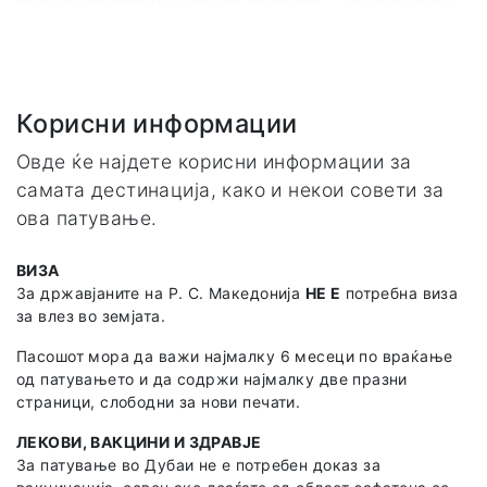
предвидениот план и програма, претставник од
домот на 13 меѓународни уметнички галерии и безброј
агенцијата.
уникатни кафулиња!
Хотелот располага со руфтоп infinity базен и тераса со
панорамски поглед на Дубаи, два ресторани, комплетно
Корисни информации
опремен фитнес центар, велнес и спа центри идеални за
вашата релаксација.
Овде ќе најдете корисни информации за
самата дестинација, како и некои совети за
Секоја соба е климатизирана, со сопствен тоалет и
достапно Wi-Fi во целиот хотел. Дополнително сите соби
ова патување.
имаат и мини-бар, електричен kettle и сеф. Услугата е на
база ноќевање со појадок.
ВИЗА
За државјаните на Р. С. Македонија
НЕ Е
потребна виза
Вебсајт
за влез во земјата.
https://alkhooryhotels.com/courtyard/
Пасошот мора да важи најмалку 6 месеци по враќање
од патувањето и да содржи најмалку две празни
Адреса
страници, слободни за нови печати.
Al Waha St - Al Quoz - Al Quoz 3 - Dubai - United Arab
Emirates
ЛЕКОВИ, ВАКЦИНИ И ЗДРАВЈЕ
За патување во Дубаи не е потребен доказ за