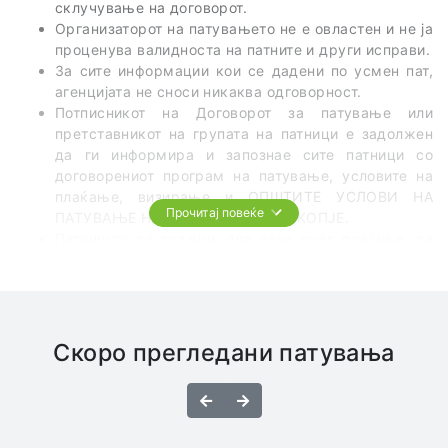
склучување на договорот.
Организаторот на патувањето не е овластен и не ја
проценува валидноста на патните и други исправи.
За сите информации кои се дадени по усмен пат,
агенцијата не сноси никаква одговорност.
Потписникот на Договорот за патување или
претставникот на групата на патници е задолжен
да ги информира и запознае сите патници со
договорениот програм на патување, условите на
плаќање, визирање и ОПШТИТЕ УСЛОВИ НА
Прочитај повеќе
ПАТУВАЊЕ НА ТА ЦЕЛ СВЕТ од СКОПЈЕ.
Патниците се должни, два дена пред поаѓање, да
го проверат точното време и место на поаѓање на
групата.
Патникот е должен сам да се запознае со
правилата на однесување во земјата во која
патување и да ги почитува важечките законски
Скоро прегледани патувања
царински прописи.
Во превозните средства најстрого е забрането
Назад
Напред
пушење, конзумирање на алкохол и опојни
средства.