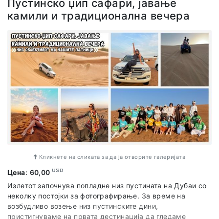
Пустинско џип сафари, јавање
камили и традиционална вечера
Кликнете на сликата за да ја отворите галеријата
USD
Цена
:
60,00
Излетот започнува попладне низ пустината на Дубаи со
неколку постојки за фотографирање. За време на
возбудливо возење низ пустинските дини,
пристигнуваме на првата дестинација да гледаме