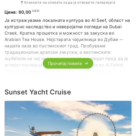
Кликнете на сликата за да ја отворите галеријата
USD
Цена
:
60,00
Ја истражуваме локалната култура во Al Seef, област на
културно наследство и неверојатни погледи на Dubai
Creek. Кратка прошетка и можност за закуска во
Arabian Tea House. Најстарата чајџилница во Дубаи --
нашата оаза во пустинскиот град. Пробуваме
традиционални арапски закуски, а вистинските
љубители на чај нема да сакаат да си отидат пред да ја
Прочитај повеќе
испијат последната капка! Продолжуваме во Al Fahidi
област со културно наследство со голем дел од
оригиналната инфраструктура зачувана и недопрена.
Тука ќе ја видиме тврдината и музејот на Дубаи
изградена во 1971 година која претставува најстар
Sunset Yacht Cruise
објект во Дубаи! Ја посетуваме и Zabeel Palace,
резиденцијата и административното седиште на
владејачкото кралско семејство на Дубаи. Со
традиционалени чамци (Abra) поминуваме на другата
страна на Dubai Creek и имаме прошетка низ
традиционалните пазари за зачини и за злато (Spice
Souk и Gold Souk). Нашиот совршен ден во минатото на