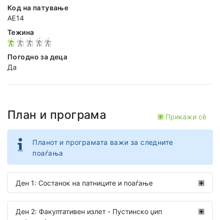
Код на патување
AE14
Тежина
Погодно за деца
Да
План и програма
Прикажи сѐ
Планот и програмата важи за следните
поаѓања
Ден 1: Состанок на патниците и поаѓање
Ден 2: Факултативен излет - Пустинско џип