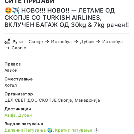
СИТЕ ПРИЈАВИ
🤩✈️ НОВО!!! НОВО!! -- ЛЕТАМЕ ОД
СКОПЈЕ СО TURKISH AIRLINES,
ВКЛУЧЕН БАГАЖ ОД 30kg & 7kg рачен!!
Рута
Скопје
Истанбул
Дубаи
Истанбул
Скопје
Превоз
Авион
Сместување
Хотел
Организатор
ЦЕЛ СВЕТ ДОО СКОПЈЕ Скопје, Македонија
Дестинации
Азија
,
Дубаи
Видови патувања
Далечни Патувања 🌍
,
Кратки патувања ⏱️