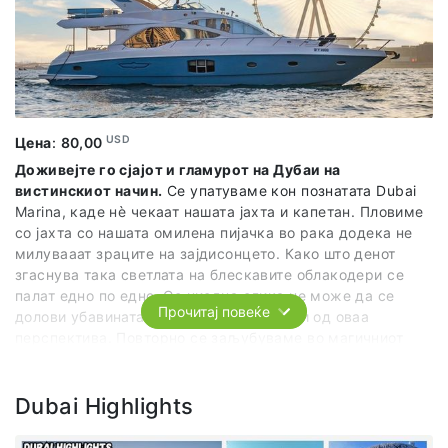
Дубаи го завршуваме со посета и уживање на една од
најпопуларните плажи во Дубаи -- JBR каде што имаме
слободно време за ручек, плажирање и уживање во
зајдисонцето! Препорачуваме да го посетите еден од
најпознатите барови/ресторани Bla Bla.
Во цената е вклучено:
Организиран превоз по
USD
Цена
:
80,00
предвидениот план и програма, претставник од
Доживејте го сјајот и гламурот на Дубаи на
агенцијата.
вистинскиот начин.
Се упатуваме кон познатата Dubai
Marina, каде нѐ чекаат нашата јахта и капетан. Пловиме
со јахта со нашата омилена пијачка во рака додека не
милувааат зраците на зајдисонцето. Како што денот
згаснува така светлата на блескавите облакодери се
палат едно по едно. Со ниедна слика не може да се
Прочитај повеќе
долови убавината и енергијата на Дубаи од оваа
перспектива. Повторно се заљубуваме во магичниот
град на иднината. По марината поминуваме покрај
познатото панорамско тркало -- Ain Dubai, палмата
Jumeirah, хотелот Atlantis The Palm, и познатото бродско
Dubai Highlights
едро -- Burj Al Arab. Нашиот совршен ден го завршуваме
со прошетка низ Дубаи Марина.