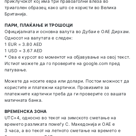
приклучокот кој има три правоаголни влеза во
триаголен образец како што се користи во Велика
Британија.
ПАРИ, ПЛАЌАЊЕ И ТРОШОЦИ
Официјалната и основна валута во Дубаи е ОАЕ Дирхам.
Односот на валутата е следен:
1 EUR = 3.80 AED
1 USD = 3.67 AED
* Ова е курсот во моментот на објавување на овој текст.
Истиот можете да го проверите на google.com пред
патување.
Можете да носите евра или долари. Постои можност да
користите и платежни картички. Провизиите за
платежните картички треба да ги проверите со вашата
матичната банка.
ВРЕМЕНСКА ЗОНА
UTC+4, односно во текот на зимското сметање на
времето разликата помеѓу С. Македонија и OAE е
3 часа, а во текот на летното сметање на времето е