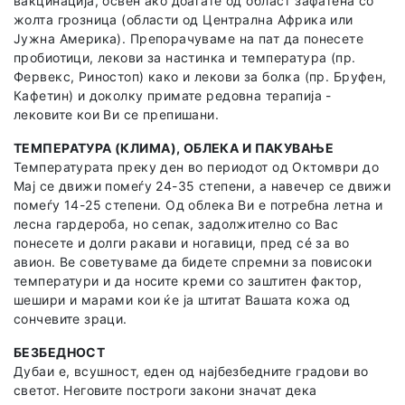
вакцинација, освен ако доаѓате од област зафатена со
жолта грозница (области од Централна Африка или
Јужна Америка). Препорачуваме на пат да понесете
пробиотици, лекови за настинка и температура (пр.
Фервекс, Риностоп) како и лекови за болка (пр. Бруфен,
Кафетин) и доколку примате редовна терапија -
лековите кои Ви се препишани.
ТЕМПЕРАТУРА (КЛИМА), ОБЛЕКА И ПАКУВАЊЕ
Температурата преку ден во периодот од Октомври до
Мај се движи помеѓу 24-35 степени, а навечер се движи
помеѓу 14-25 степени. Од облека Ви е потребна летна и
лесна гардероба, но сепак, задолжително со Вас
понесете и долги ракави и ногавици, пред сé за во
авион. Ве советуваме да бидете спремни за повисоки
температури и да носите креми со заштитен фактор,
шешири и марами кои ќе ја штитат Вашата кожа од
сончевите зраци.
БЕЗБЕДНОСТ
Дубаи е, всушност, еден од најбезбедните градови во
светот. Неговите построги закони значат дека