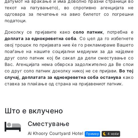
датумот на враќање и има доволно празни страници во
текот на патувањето), во спротивно агенцијата не
одговара за печатење на авио билетот со погрешни
податоци.
Доколку се пријавите како
соло патник
, потребна е
доплата за еднокреветна соба
. Со цел да го избегнете
овој трошок по пријавата ние ќе го рекламираме Вашето
поаѓање на нашите социјални медиуми за да најдеме
друг соло патник кој би сакал да дели сместување со
Вас. Агенцијата нема обврска задолжително да Ве спои
со друг соло патник доколку никој не се пријави.
Во тој
случај, доплатата за еднокреветна соба останува
како
ставка за плаќање од страна на пријавениот патник.
Што е вклучено
Сместување
Al Khoory Courtyard Hotel
Пример
4 ноќи