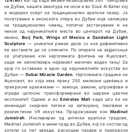
124тиот
кат од каде имаме незаборавна 360° панорама
на Дубаи, нашата авантура не носи и во Souk Al Bahar кој
е модерен осврт на традиционален арапски пазар. Ја
посетуваме и иконската опера во Дубаи која наликува
на традиционален чамец, попатно застануваме и на
некои од најуникатните места во центарот на Дубаи,
имено,
Burj Park, Wings of Mexico и Dandelion Light
Sculpture
— уникатни ремек дела со кои дефинитивно
ќе застанете да се сликнете. По операта на зајдисонце
се упатуваме кон најголемата фонтана на #целсвет,
каде не хипнотизира нејзиниот магичен воден танц! За
крај го оставаме и едно од најуникатните искуства во
Дубаи —
Dubai Miracle Garden
. Најголемата градина на
#целсвет, во која има преку 250 милиони цвеќиња и
прекрасни аранжмани — замоци, авиони, штрумфови и
згради целосно трансформирани во шарени цветни
експонати!! Одиме и во
Emirates Mall
каде што ќе не
изненадат скијачки патеки на затворено, пингвини и
реалистични VR искуства. Продожуваме кон
Madinat
Jumeirah
. Инспириран од антички арапски градови,
Madinat Jumeirah е мини-град во Дубаи, кој се состои од
хотели со пет ѕвезди, раскошни пазари и прекрасни