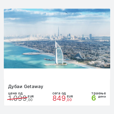
Патниците се дожни да, во автобусите и другите
превозни средства со кои се врши трансфер,
останат на своите места и не смеат истите да ги
напуштаат на места кои не се предвидени за пауза
(граници, чек-поинт станици, патарини итн). Во
случај патникот да го напушти возилото без
претходен договор со претставникот на
агенцијата, истиот сам ги сноси сите трошоци и
последици.
Патникот кој преку неадекватно однесување, ги
вознемирува останатите патници или смета на
шоферите и/или придружникот на групата во
својата работа, ќе биде одма исклучен од
патувањето и целата одговорност преоѓа на него/
неа, без право на жалба и враќање на пари.
Патникот е должен да ја почитува “саатницата”
одредена од страна на претставникот на
Дубаи Getaway
агенцијата на патувањето, во спротивно,
цена од
сега од
траење
6
1.099
849
претставникот на агенцијата има право да го
EUR
EUR
дена
,00
,00
исклучи патникот од патувањето.
Во туристичките автобуси не е можна употреба на
тоалет. Во согласност со планот и програмот на