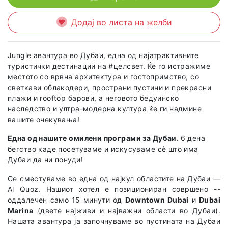
Додај во листа на желби
Jungle авантура во Дубаи, една од најатрактивните
туристички дестинации на #целсвет. Ќе го истражиме
местото со врвна архитектура и гостопримство, со
светкави облакодери, пространи пустини и прекрасни
плажи и rooftop барови, а неговото бедуинско
наследство и ултра-модерна култура ќе ги надмине
вашите очекувања!
Една од нашите омилени програми за Дубаи.
6 дена
бегство каде посетуваме и искусуваме сѐ што има
Дубаи да ни понуди!
Се сместуваме во една од најкул областите на
Дубаи —
Al Quoz. Нашиот хотел е позициониран совршено --
оддалечен само 15 минути од
Downtown Dubai
и
Dubai
Marina
(двете најживи и најважни области во Дубаи).
Нашата авантура ја започнуваме во пустината на Дубаи