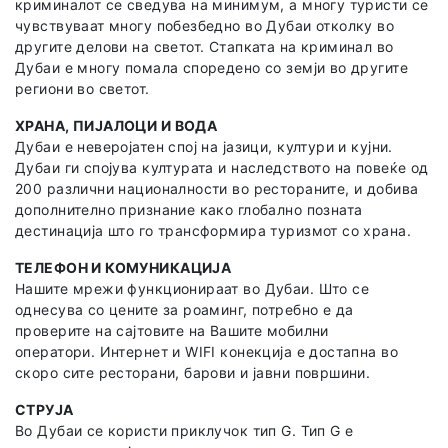
криминалот се сведува на минимум, а многу туристи се
чувствуваат многу побезбедно во Дубаи отколку во
другите делови на светот. Стапката на криминал во
Дубаи е многу помала споредено со земји во другите
региони во светот.
ХРАНА, ПИЈАЛОЦИ И ВОДА
Дубаи е неверојатен спој на јазици, култури и кујни.
Дубаи ги спојува културата и наследството на повеќе од
200 различни националности во рестораните, и добива
дополнително признание како глобално позната
дестинација што го трансформира туризмот со храна.
ТЕЛЕФОН И КОМУНИКАЦИЈА
Нашите мрежи функционираат во Дубаи. Што се
однесува со цените за роаминг, потребно е да
проверите на сајтовите на Вашите мобилни
оператори. Интернет и WIFI конекција е достапна во
скоро сите ресторани, барови и јавни површини.
СТРУЈА
Во Дубаи се користи приклучок тип G. Тип G е