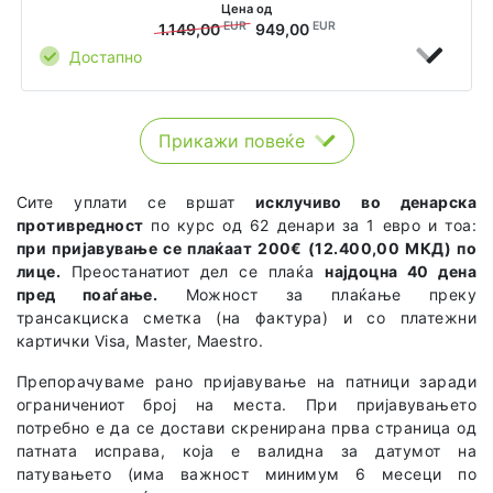
Цена од
EUR
EUR
1.149,00
949,00
Достапно
Прикажи повеќе
Сите уплати се вршат
исклучиво во денарска
противредност
по курс од 62 денари за 1 евро и тоа:
при пријавување се плаќаат 200€ (12.400,00 МКД) по
лице.
Преостанатиот дел се плаќа
најдоцна 40 дена
пред поаѓање.
Можност за плаќање преку
трансакциска сметка (на фактура) и со платежни
картички Visa, Master, Maestro.
Препорачуваме рано пријавување на патници заради
ограничениот број на места. При пријавувањето
потребно е да се достави скренирана прва страница од
патната исправа, која е валидна за датумот на
патувањето (има важност минимум 6 месеци по