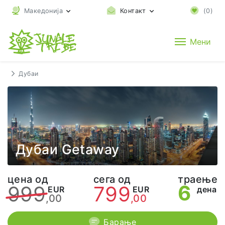
Македонија
Контакт
(
0
)
Мени
Дубаи
Дубаи Getaway
цена од
сега од
траење
6
999
799
EUR
EUR
дена
,00
,00
Барање