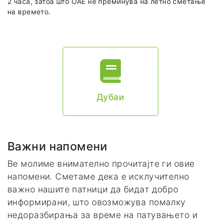
2 часа, затоа што OAE не преминува на летно сметање
на времето.
Дубаи
Важни напомени
Ве молиме внимателно прочитајте ги овие
напомени. Сметаме дека е исклучително
важно нашите патници да бидат добро
информирани, што овозможува помалку
недоразбирања за време на патувањето и