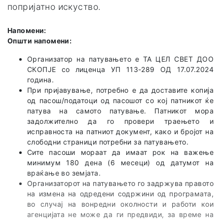
попријатно искуство.
Напомени:
Општи напомени:
Организатор на патувањето е TA ЦЕЛ СВЕТ ДОО
СКОПЈЕ со лиценца УП 113-289 ОД 17.07.2024
година.
При пријавување, потребно е да доставите копија
од пасош/податоци од пасошот со кој патникот ќе
патува на самото патување. Патникот мора
задолжително да го провери траењето и
исправноста на патниот документ, како и бројот на
слободни страници потребни за патувањето.
Сите пасоши мораат да имаат рок на важење
минимум 180 дена (6 месеци) од датумот на
враќање во земјата.
Организаторот на патувањето го задржува правото
на измена на одредени содржини од програмата,
во случај на вонредни околности и работи кои
агенцијата не може да ги предвиди, за време на