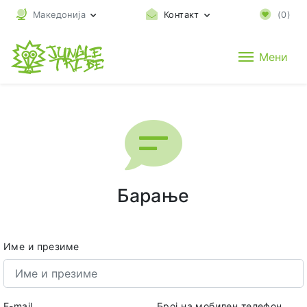
Македонија
Контакт
(
0
)
Мени
Барање
Име и презиме
E-mail
Број на мобилен телефон