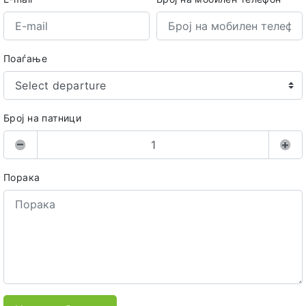
Поаѓање
Select departure
Број на патници
Порака