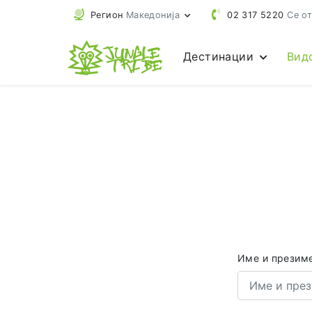
Регион
Македонија
02 317 5220
Се от
Дестинации
Вид
Име и презим