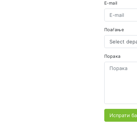
E-mail
Поаѓање
Select dep
Порака
Испрати б