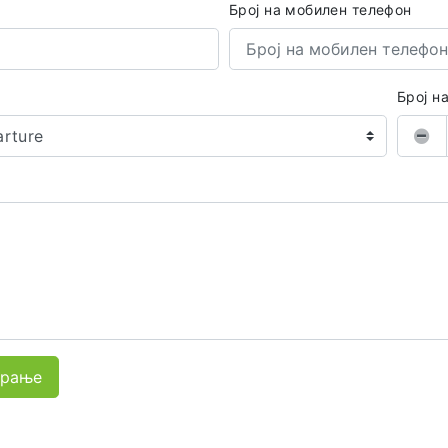
Број на мобилен телефон
Број н
arture
арање