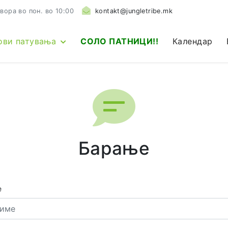
вора во пон. во 10:00
kontakt@jungletribe.mk
ови патувања
СОЛО ПАТНИЦИ!!
Календар
Барање
е