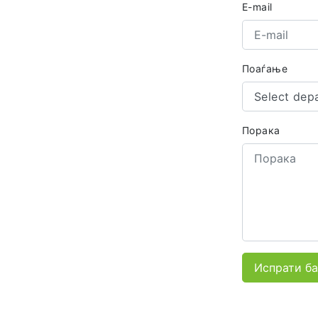
E-mail
Поаѓање
Select dep
Порака
Испрати б