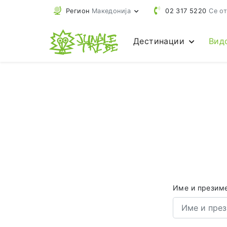
Регион
Македонија
02 317 5220
Се от
Дестинации
Вид
Име и презим