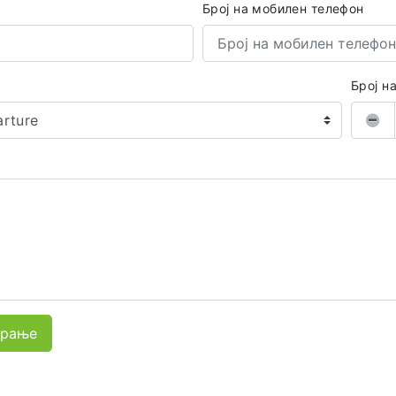
Број на мобилен телефон
Број н
arture
арање