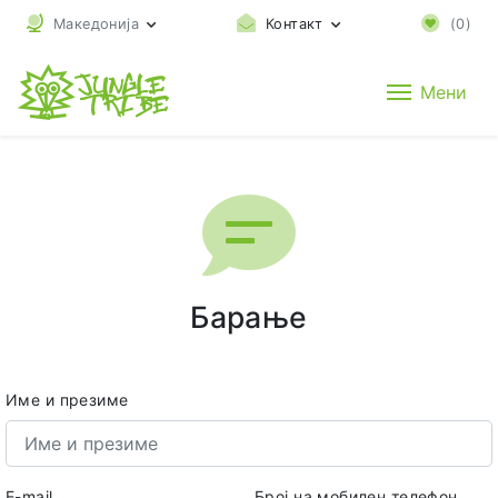
Македонија
Контакт
(
0
)
Мени
Барање
Име и презиме
E-mail
Број на мобилен телефон