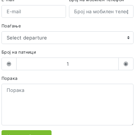
Поаѓање
Select departure
Број на патници
Порака