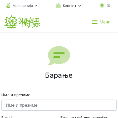
Македонија
Контакт
(
0
)
Мени
Барање
Име и презиме
E-mail
Број на мобилен телефон