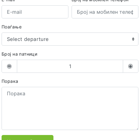
Поаѓање
Select departure
Број на патници
Порака