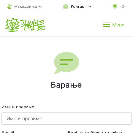
Македонија
Контакт
(
0
)
Мени
Барање
Име и презиме
E-mail
Број на мобилен телефон