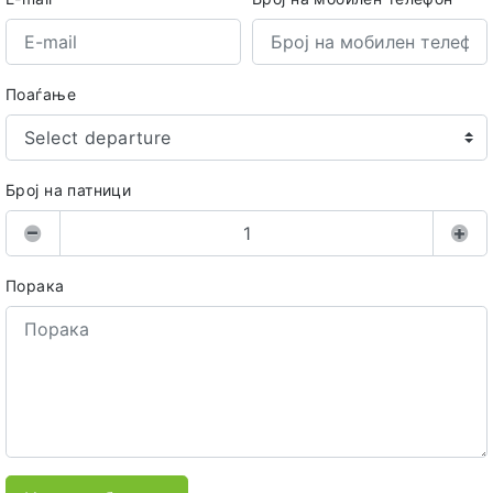
Поаѓање
Select departure
Број на патници
Порака