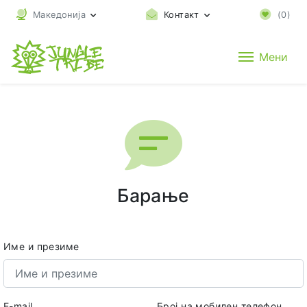
Македонија
Контакт
(
0
)
Мени
Барање
Име и презиме
E-mail
Број на мобилен телефон