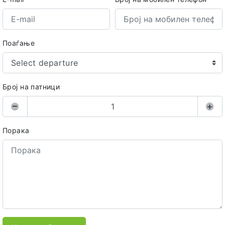
Поаѓање
Select departure
Број на патници
Порака