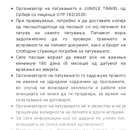
Организатор на патувањето е JUNGLE TRAVEL од
Србија со лиценца OTP 162/2020.
При пријавување, потребно е да доставите копија
од пасош/податоци од пасошот со кој патникот ќе
патува на самото патување. Патникот мора
задолжително да го провери траењето и
исправноста на патниот документ, како и бројот на
слободни страници потребни за патувањето.
Сите пасоши мораат да имаат рок на важење
минимум 180 дена (6 месеци) од датумот на
враќање во земјата.
Организаторот на патувањето го задржува правото
на измена на одредени содржини од програмата,
во случај на вонредни околности и работи кои
агенцијата не може да ги предвиди, за време на
склучување на договорот.
Организаторот на патувањето не е овластен и не ја
проценува валидноста на патните и други исправи.
За сите информации кои се дадени по усмен пат,
агенцијата не сноси никаква одговорност.