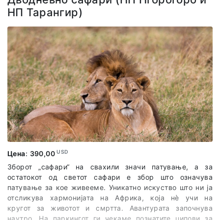
НП Тарангир)
USD
Цена
:
390,00
Зборот „сафари“ на свахили значи патување, а за
остатокот од светот сафари е збор што означува
патување за кое живееме. Уникатно искуство што ни ја
отсликува хармонијата на Африка, која нè учи на
кругот за животот и смртта. Авантурата започнува
наутро. На паркингот ги чекаме познатите џипови за