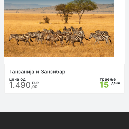
претходен договор со претставникот на
агенцијата, истиот сам ги сноси сите трошоци и
последици.
Патникот кој преку неадекватно однесување, ги
вознемирува останатите патници или смета на
шоферите и/или придружникот на групата во
својата работа, ќе биде одма исклучен од
патувањето и целата одговорност преоѓа на него/
неа, без право на жалба и враќање на пари.
Патникот е должен да ја почитува “саатницата”
одредена од страна на претставникот на
агенцијата на патувањето, во спротивно,
Танзанија и Занзибар
претставникот на агенцијата има право да го
цена од
траење
15
1.490
исклучи патникот од патувањето.
EUR
дена
,00
Во туристичките автобуси не е можна употреба на
тоалет. Во согласност со планот и програмот на
патувањето, паузи се прават на 3-4 часа (во
зависност од локацијата и опременоста на
бензинските станици), кои патниците можат да ги
користат за употреба на тоалет.
Агенцијата го одредува распоредот на седење,