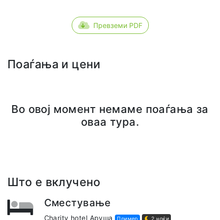
Превземи PDF
Поаѓања и цени
Во овој момент немаме поаѓања за
оваа тура.
Што е вклучено
Сместување
Charity hotel Аруша
Пример
2 ноќи