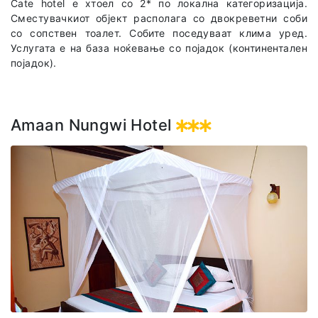
Cate hotel е хтоел со 2* по локална категоризација.
Сместувачкиот објект располага со двокреветни соби
со сопствен тоалет. Собите поседуваат клима уред.
Услугата е на база ноќевање со појадок (континентален
појадок).
Amaan Nungwi Hotel