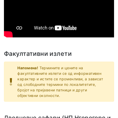
Факултативни излети
Напомена!
Термините и цените на
факултативните излети се од информативен
карактер и истите се променливи, а зависат
од слободните термини по локалитетите,
бројот на пријавени патници и други
објективни околности.
Дводневно сафари (НП Нгорогоро и