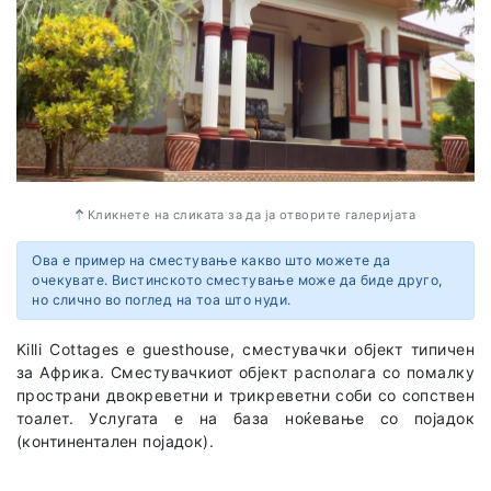
завршува.
Во цената е вклучено: превоз до местото на поаѓање на
излетот и назад, возење со чамец, опрема за снорклинг
(маска со цевка и пераи), дегустација на овошје, ручек
и безалкохолни пијалоци (вода и газирани сокови) и
услуги од локален водич и нашиот претставник од
агенцијата.
Кликнете на сликата за да ја отворите галеријата
Ова е пример на сместување какво што можете да
очекувате. Вистинското сместување може да биде друго,
но слично во поглед на тоа што нуди.
Killi Cottages
е
guesthouse, сместувачки објект типичен
за Африка. Сместувачкиот објект располага со помалку
пространи двокреветни и трикреветни соби со сопствен
тоалет. Услугата е на база ноќевање со појадок
(континентален појадок).