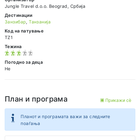
Jungle Travel d.o.o. Beograd, Србија
Дестинации
Занзибар
,
Танзанија
Код на патување
TZ1
Тежина
Погодно за деца
Не
План и програма
Прикажи сѐ
Планот и програмата важи за следните
поаѓања