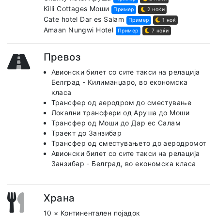
Killi Cottages Моши
Пример
2 ноќи
Cate hotel Dar es Salam
Пример
1 ноќ
Amaan Nungwi Hotel
Пример
7 ноќи
Превоз
Авионски билет со сите такси на релација
Белград - Килиманџаро, во економска
класа
Трансфер од аеродром до сместување
Локални трансфери од Аруша до Моши
Трансфер од Моши до Дар ес Салам
Траект до Занзибар
Трансфер од сместувањето до аеродромот
Авионски билет со сите такси на релација
Занзибар - Белград, во економска класа
Храна
10 × Континентален појадок