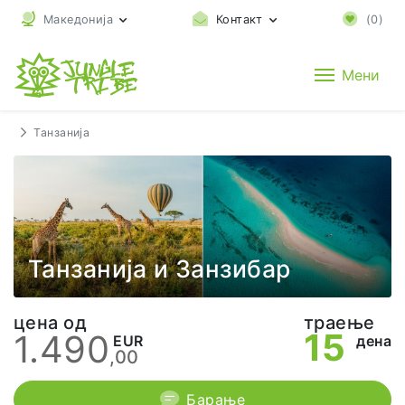
Македонија
Контакт
(
0
)
Мени
Танзанија
Танзанија и Занзибар
цена од
траење
15
1.490
EUR
дена
,00
Барање