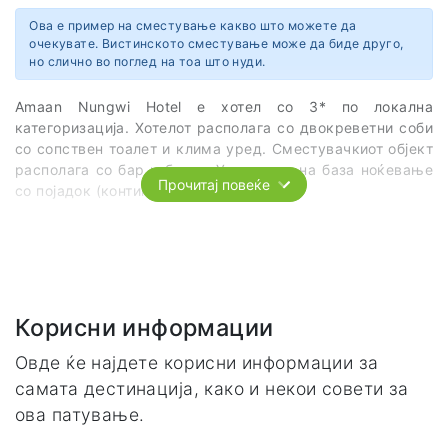
Ова е пример на сместување какво што можете да
очекувате. Вистинското сместување може да биде друго,
но слично во поглед на тоа што нуди.
Amaan Nungwi Hotel е хотел со 3* по локална
категоризација. Хотелот располага со двокреветни соби
со сопствен тоалет и клима уред. Сместувачкиот објект
располага со бар и базен. Услугата е на база ноќевање
Прочитај повеќе
со појадок (континентален појадок).
Вебсајт
http://oceangrouphotel.com/amaan-annex/
Корисни информации
Овде ќе најдете корисни информации за
самата дестинација, како и некои совети за
ова патување.