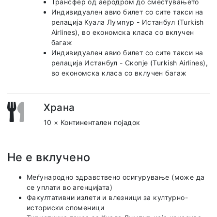
Трансфер од аеродром до сместувањето
Индивидуален авио билет со сите такси на
релација Куала Лумпур - Истанбул (Turkish
Airlines), во економска класа со вклучен
багаж
Индивидуален авио билет со сите такси на
релација Истанбул - Скопје (Turkish Airlines),
во економска класа со вклучен багаж
Храна
10 × Континентален појадок
Не е вклучено
Меѓународно здравствено осигурување (може да
се уплати во агенцијата)
Факултативни излети и влезници за културно-
историски споменици