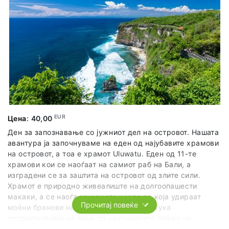
EUR
Цена
:
40,00
Ден за запознавање со јужниот дел на островот. Нашата
авантура ја започнуваме на еден од најубавите храмови
на островот, а тоа е храмот Uluwatu. Еден од 11-те
храмови кои се наоѓаат на самиот раб на Бали, а
изградени се за заштита на островот од злите сили.
Храмот е природно живеалиште на долгоопашести
макаки, ​​а се наоѓа на самата карпа во која удираат
Прочитај повеќе
моќни бранови на Индискиот океан. Оттука
продолжуваме на една од најпознатите плажи на
островот -- Меласти. Плажа позната по мирните води