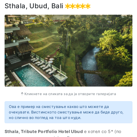
Вебсајт
Sthala, Ubud, Bali
https://www.travelodgehotels.asia/travelodge-harbourfront
Адреса
50 Telok Blangah Road
098828 Singapore
Singapore
Кликнете на сликата за да ја отворите галеријата
Ова е пример на сместување какво што можете да
очекувате. Вистинското сместување може да биде друго,
но слично во поглед на тоа што нуди.
Sthala, Tribute Portfolio Hotel Ubud
е хотел со 5* (по