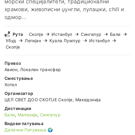
морски специјалитети, традиционални
храмови, живописни џунгли, лулашки, chill и
одмор...
Рута
Скопје
Истанбул
Сингапур
Бали
Убуд
Легијан
Куала Лумпур
Истанбул
Скопје
Превоз
Авион, Локален трансфер
Сместување
Хотел
Организатор
ЦЕЛ СВЕТ ДОО СКОПЈЕ Скопје, Македонија
Дестинации
Бали
,
Малезија
,
Сингапур
Видови патувања
Далечни Патувања 🌍