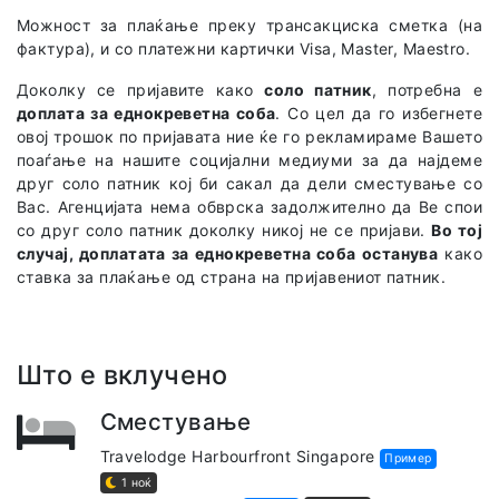
Можност за плаќање преку трансакциска сметка (на
фактура), и со платежни картички Visa, Master, Maestro.
Доколку се пријавите како
соло патник
, потребна е
доплата за еднокреветна соба
. Со цел да го избегнете
овој трошок по пријавата ние ќе го рекламираме Вашето
поаѓање на нашите социјални медиуми за да најдеме
друг соло патник кој би сакал да дели сместување со
Вас. Агенцијата нема обврска задолжително да Ве спои
со друг соло патник доколку никој не се пријави.
Во тој
случај, доплатата за еднокреветна соба останува
како
ставка за плаќање од страна на пријавениот патник.
Што е вклучено
Сместување
Travelodge Harbourfront Singapore
Пример
1 ноќ