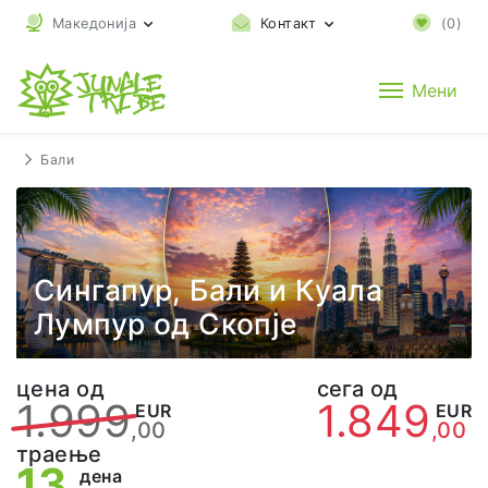
Македонија
Контакт
(
0
)
Мени
Бали
Сингапур, Бали и Куала
Лумпур од Скопје
цена од
сега од
1.999
1.849
EUR
EUR
,00
,00
траење
13
дена