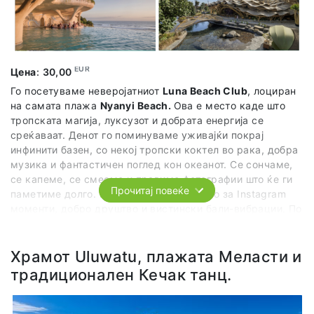
EUR
Цена
:
30,00
Го посетуваме неверојатниот
Luna Beach Club
, лоциран
на самата плажа
Nyanyi Beach.
Ова е место каде што
тропската магија, луксузот и добрата енергија се
среќаваат. Денот го поминуваме уживајќи покрај
инфинити базен, со некој тропски коктел во рака, добра
музика и фантастичен поглед кон океанот. Се сончаме,
се капеме, се смееме и правиме фотографии што ќе ги
Прочитај повеќе
паметиме долго.
Luna
е совршено место за Instagram
моменти, добро друштво и вистински бали-вибрации. По
незаборавниот ден, се враќаме во нашето сместување
во попладневните часови.
Храмот Uluwatu, плажата Меласти и
традиционален Кечак танц.