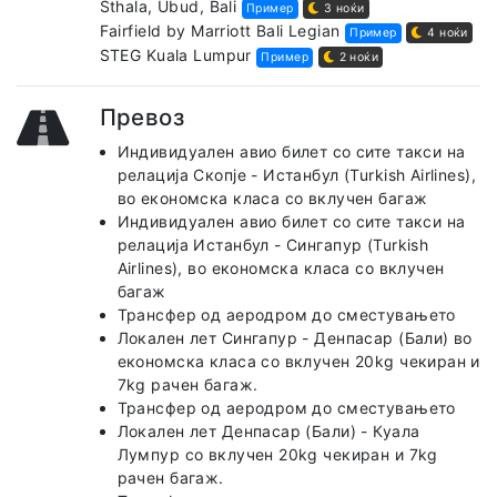
Sthala, Ubud, Bali
Пример
3 ноќи
Fairfield by Marriott Bali Legian
Пример
4 ноќи
STEG Kuala Lumpur
Пример
2 ноќи
Превоз
Индивидуален авио билет со сите такси на
релација Скопје - Истанбул (Turkish Airlines),
во економска класа со вклучен багаж
Индивидуален авио билет со сите такси на
релација Истанбул - Сингапур (Turkish
Airlines), во економска класа со вклучен
багаж
Трансфер од аеродром до сместувањето
Локален лет Сингапур - Денпасар (Бали) во
економска класа со вклучен 20kg чекиран и
7kg рачен багаж.
Трансфер од аеродром до сместувањето
Локален лет Денпасар (Бали) - Куала
Лумпур со вклучен 20kg чекиран и 7kg
рачен багаж.