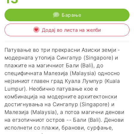
Барање
Додај во листа на желби
Патување во три прекрасни Азиски земји -
модерната утопија Сингапур (Singapore) и
плажите на магичниот Бали (Bali), до
специфичната Малезија (Malaysia) односно
нејзиниот главен град Куала Лумпур (Kuala
Lumpur). Необично патување кое е
комбинација на модерните архитектонски
достигнувања на Сингапур (Singapore) и
Малезија (Malaysia), а потоа магични денови
на егзотичниот остров -- Бали (Bali). Денови
исполнети со плажи, бранови, сурфање,