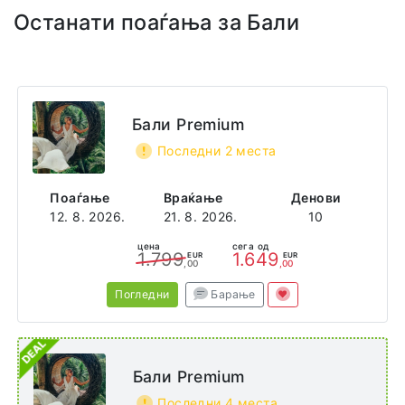
Останати поаѓања за Бали
Адреса
No. 51
Jalan Tiong Nam
Off Jalan Raja Laut
Kuala Lumpur
Бали Premium
WP
50350
Последни 2 места
Malaysia
Поаѓање
Враќање
Денови
12. 8. 2026.
21. 8. 2026.
10
цена
сега од
1.799
1.649
EUR
EUR
,00
,00
Погледни
Барање
Бали Premium
Последни 4 места