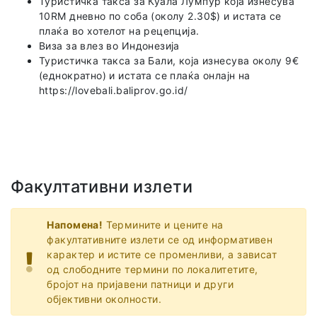
Туристичка такса за Куала Лумпур која изнесува
10RM дневно по соба (околу 2.30$) и истата се
плаќа во хотелот на рецепција.
Виза за влез во Индонезија
Туристичка такса за Бали, која изнесува околу 9€
(еднократно) и истата се плаќа онлајн на
https://lovebali.baliprov.go.id/
Факултативни излети
Напомена!
Термините и цените на
факултативните излети се од информативен
карактер и истите се променливи, а зависат
од слободните термини по локалитетите,
бројот на пријавени патници и други
објективни околности.