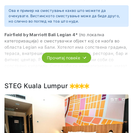
Mawang Kelod
Lodtunduh
Ова е пример на сместување какво што можете да
80582 Ubud
очекувате. Вистинското сместување може да биде друго,
Indonesia
но слично во поглед на тоа што нуди.
Fairfield by Marriott Bali Legian 4*
(по локална
категоризација) е сместувачки објект кој се наоѓа во
областа Legian на Бали. Хотелот има сопствена градина,
тераса, внатрешен и надворешен базен, ресторан, бар и
Прочитај повеќе
фитнес центар. Располага со двокреветни соби со
сопствено купатило. Сите соби се климатизирани, имаат
телевизор со сателитски канали и бесплатен интернет.
Сместувањето е на база ноќевање со континентален
појадок.
STEG Kuala Lumpur
Вебсајт
https://www.marriott.com/en-us/hotels/dpsfi-fairfield-by-marriott-bali-legian/
Адреса
Jalan Sri Rama 8 C
Legian