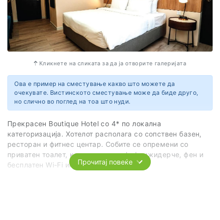
80361 Legian
Indonesia
Кликнете на сликата за да ја отворите галеријата
Ова е пример на сместување какво што можете да
очекувате. Вистинското сместување може да биде друго,
но слично во поглед на тоа што нуди.
Прекрасен Boutique Hotel со 4* по локална
категоризација. Хотелот располага со сопствен базен,
ресторан и фитнес центар. Собите се опремени со
приватен тоалет, клима уред, сеф, фрижидерче, фен и
Прочитај повеќе
бесплатен Wi-Fi интернет.
Услугата е на база ноќевање со појадок.
Вебсајт
https://www.stegkualalumpur.com/