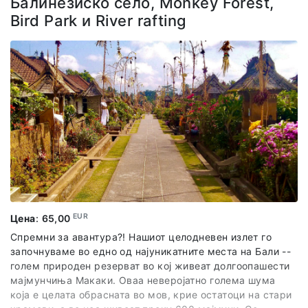
Балинезиско село, Monkey Forest,
шарани кои можете да ги храните. Оваа вода се смета
Bird Park и River rafting
за света, па кој сака, може и да се избања во неа.
Во цената на излетот е вклучено:
Организиран превоз по предвидениот план и
програма
Сите влезници во наведените локалитети
Стручен локален водич на англиски јазик.
EUR
Цена
:
65,00
Спремни за авантура?! Нашиот целодневен излет го
започнуваме во едно од најуникатните места на Бали --
голем природен резерват во кој живеат долгоопашести
мајмунчиња Макаки. Оваа неверојатно голема шума
која е целата обрасната во мов, крие остатоци на стари