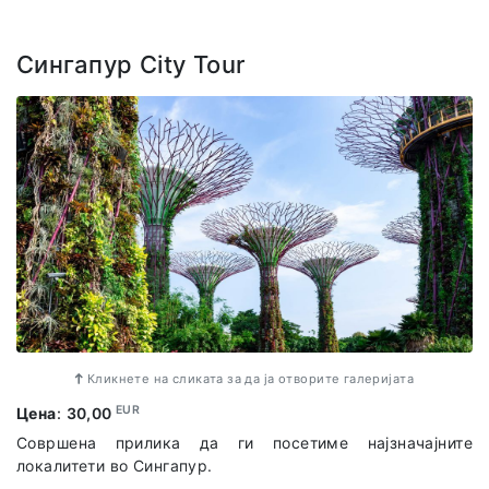
Сингапур City Tour
Кликнете на сликата за да ја отворите галеријата
EUR
Цена
:
30,00
Совршена прилика да ги посетиме најзначајните
локалитети во Сингапур.