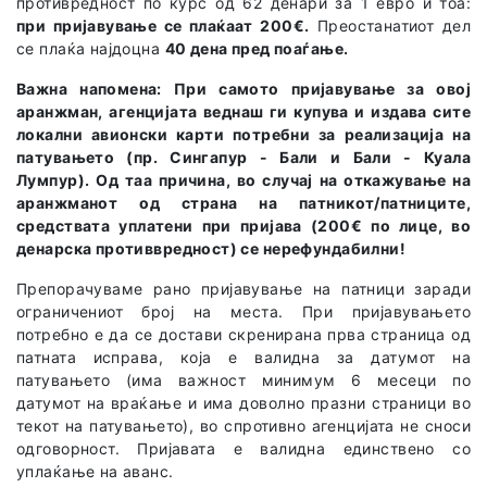
противредност по курс од 62 денари за 1 евро и тоа:
при пријавување се плаќаат 200€.
Преостанатиот дел
се плаќа најдоцна
40 дена пред поаѓање.
Важна напомена: При самото пријавување за овој
аранжман, агенцијата веднаш ги купува и издава сите
локални авионски карти потребни за реализација на
патувањето (пр. Сингапур - Бали и Бали - Куала
Лумпур). Од таа причина, во случај на откажување на
аранжманот од страна на патникот/патниците,
средствата уплатени при пријава (200€ по лице, во
денарска противвредност) се нерефундабилни!
Препорачуваме рано пријавување на патници заради
ограничениот број на места. При пријавувањето
потребно е да се достави скренирана прва страница од
патната исправа, која е валидна за датумот на
патувањето (има важност минимум 6 месеци по
датумот на враќање и има доволно празни страници во
текот на патувањето), во спротивно агенцијата не сноси
одговорност. Пријавата е валидна единствено со
уплаќање на аванс.