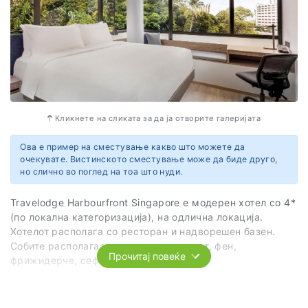
Во цената на излетот е вклучено: претставник од
агенција, организиран превоз според предвидениот
план и програма и стручен локален водич (на англиски
јазик).
Кликнете на сликата за да ја отворите галеријата
Ова е пример на сместување какво што можете да
очекувате. Вистинското сместување може да биде друго,
но слично во поглед на тоа што нуди.
Travelodge Harbourfront Singapore е модерен хотел со 4*
(по локална категоризација), на одлична локација.
Хотелот располага со ресторан и надворешен базен.
Собите располагаат со сопствен тоалет, фен,
Прочитај повеќе
фрижидерче, сеф и телевизор.
Услугата е на база ноќевање со појадок.