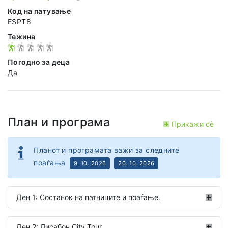
Код на патување
ESPT8
Тежина
Погодно за деца
Да
План и програма
Прикажи сѐ
Планот и програмата важи за следните
поаѓања
9. 10. 2026
20. 10. 2026
Ден 1: Состанок на патниците и поаѓање.
Ден 2: Лисабон City Tour