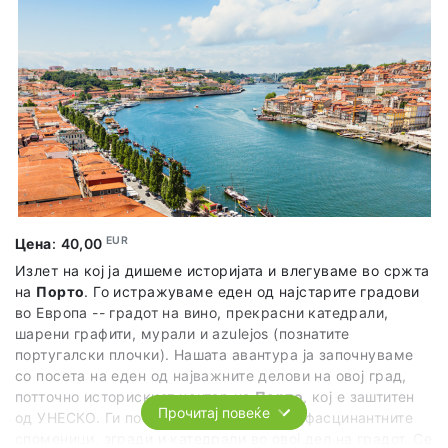
парк Мондего. А се разбира како неизбежна точка во
овој град е познатиот универзитет -- -- опколени сме со
стари згради и библиотеки кои изгледаат како да се
излезени од Хари Потер. За време на овој излет ја
доживуваме Португалија од една сосема различна
перспектива.
EUR
Цена
:
40,00
Излет на кој ја дишеме историјата и влегуваме во сржта
на
Порто
. Го истражуваме еден од најстарите градови
во Европа -- градот на вино, прекрасни катедрали,
шарени графити, мурали и azulejos (познатите
португалски плочки). Нашата авантура ја започнуваме
со посета на еден од најважните делови на овој град,
потточно историскиот центар на
Порто
, кој е заштитен
Прочитај повеќе
од УНЕСКО. Ги посетуваме некои од најфасцинантните
споменици, згради и катедрали во овој дел на градот. Се