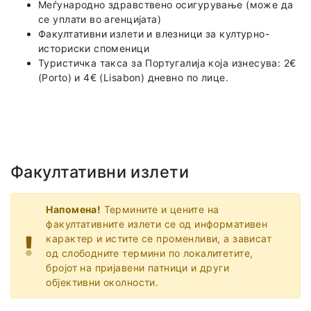
Меѓународно здравствено осигурување (може да
се уплати во агенцијата)
Факултативни излети и влезници за културно-
историски споменици
Туристичка такса за Португалија која изнесува: 2€
(Porto) и 4€ (Lisabon) дневно по лице.
Факултативни излети
Напомена!
Термините и цените на
факултативните излети се од информативен
карактер и истите се променливи, а зависат
од слободните термини по локалитетите,
бројот на пријавени патници и други
објективни околности.