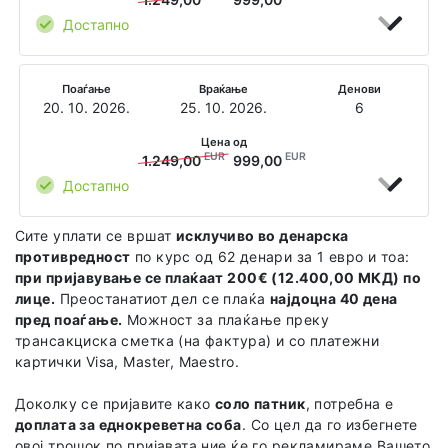
Достапно
Поаѓање
Враќање
Денови
20. 10. 2026.
25. 10. 2026.
6
Цена од
EUR
EUR
1.249,00
999,00
Достапно
Сите уплати се вршат
исклучиво во денарска
противредност
по курс од 62 денари за 1 евро и тоа:
при пријавување се плаќаат 200€ (12.400,00 МКД) по
лице.
Преостанатиот дел се плаќа
најдоцна 40 дена
пред поаѓање.
Можност за плаќање преку
трансакциска сметка (на фактура) и со платежни
картички Visa, Master, Maestro.
Доколку се пријавите како
соло патник
, потребна е
доплата за еднокреветна соба
. Со цел да го избегнете
овој трошок по пријавата ние ќе го рекламираме Вашето