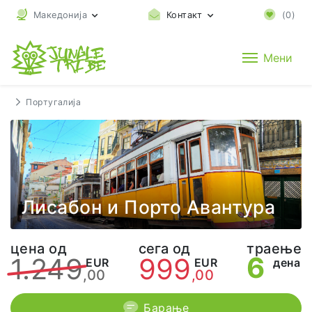
Македонија
Контакт
(
0
)
Мени
Португалија
Лисабон и Порто Авантура
цена од
сега од
траење
6
1.249
999
EUR
EUR
дена
,00
,00
Барање