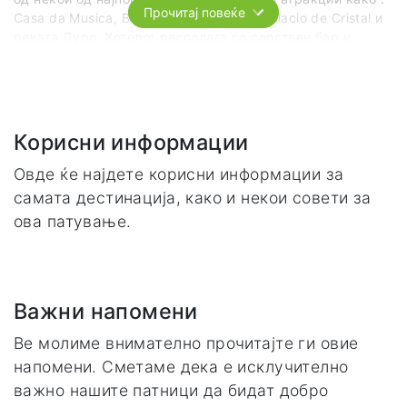
Прочитај повеќе
Casa da Musica, Bom Sucesso Market, Palacio de Cristal и
реката Дуро. Хотелот располага со сопствен бар и
ресторан. Хотелот располага со двокреветни соби со
телевизор со сателитски канали, фен, минибар,
електричен чајник и клима уред.
Услугата е на база ноќевање со појадок.
Корисни информации
Вебсајт
Овде ќе најдете корисни информации за
https://www.hfhotels.com/en/hotels-en/hf-ipanema-porto-en/
самата дестинација, како и некои совети за
ова патување.
Адреса
Rua do Campo Alegre 156
4150-169 Porto
Portugal
Важни напомени
Ве молиме внимателно прочитајте ги овие
напомени. Сметаме дека е исклучително
важно нашите патници да бидат добро