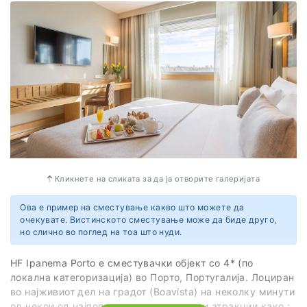
Вебсајт
https://www.hfhotels.com/en/hotels-en/hf-fenix-music-en/
Кликнете на сликата за да ја отворите галеријата
Ова е пример на сместување какво што можете да
очекувате. Вистинското сместување може да биде друго,
но слично во поглед на тоа што нуди.
HF Ipanema Porto e сместувачки објект со 4* (по
локална категоризација) во Порто, Португалија. Лоциран
во најживиот дел на градот (Boavista) на неколку минути
од некои од најпопуларните туристички атракции како :