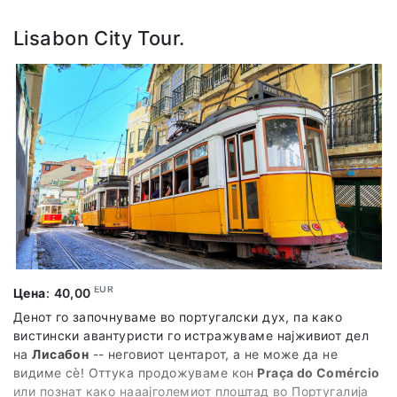
Lisabon City Tour.
EUR
Цена
:
40,00
Денот го започнуваме во португалски дух, па како
вистински авантуристи го истражуваме најживиот дел
на
Лисабон
-- неговиот центарот, а не може да не
видиме сѐ! Оттука продожуваме кон
Praça do Comércio
или познат како нааајголемиот плоштад во Португалија