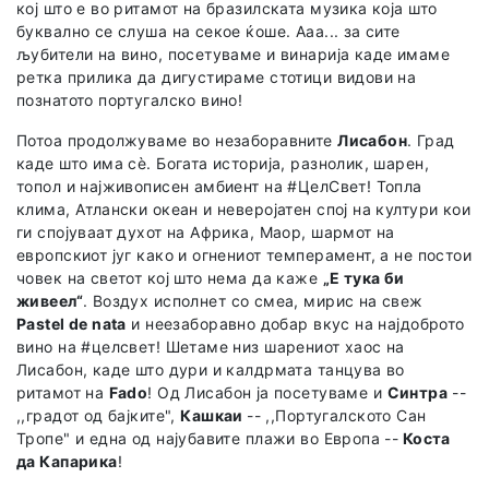
кој што е во ритамот на бразилската музика која што
буквално се слуша на секое ќоше. Ааа... за сите
љубители на вино, посетуваме и винарија каде имаме
ретка прилика да дигустираме стотици видови на
познатото португалско вино!
Потоа продолжуваме во незаборавните
Лисабон
. Град
каде што има сѐ. Богата историја, разнолик, шарен,
топол и најживописен амбиент на #ЦелСвет! Топла
клима, Атлански океан и неверојатен спој на култури кои
ги спојуваат духот на Африка, Маор, шармот на
европскиот југ како и огнениот темперамент, а не постои
човек на светот кој што нема да каже
„Е тука би
живеел“
. Воздух исполнет со смеа, мирис на свеж
Pastel de nata
и неезаборавно добар вкус на најдоброто
вино на #целсвет! Шетаме низ шарениот хаос на
Лисабон, каде што дури и калдрмата танцува во
ритамот на
Fado
! Од Лисабон ја посетуваме и
Синтра
--
,,градот од бајките",
Кашкаи
-- ,,Португалското Сан
Тропе" и една од најубавите плажи во Европа --
Коста
дa Капарика
!