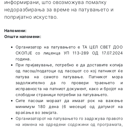
информирани, што овозможува помалку
недоразбирања за време на патувањето и
попријатно искуство.
Напомени:
Општи напомени:
Организатор на патувањето е TA ЦЕЛ СВЕТ ДОО
СКОПЈЕ со лиценца УП 113-289 ОД 17.07.2024
година.
При пријавување, потребно е да доставите копија
од пасош/податоци од пасошот со кој патникот ќе
патува на самото патување. Патникот мора
задолжително да го провери траењето и
исправноста на патниот документ, како и бројот на
слободни страници потребни за патувањето.
Сите пасоши мораат да имаат рок на важење
минимум 180 дена (6 месеци) од датумот на
враќање во земјата.
Организаторот на патувањето го задржува правото
на измена на одредени содржини од програмата,