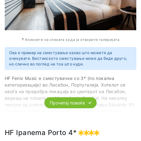
Кликнете на сликата за да ја отворите галеријата
Ова е пример на сместување какво што можете да
очекувате. Вистинското сместување може да биде друго,
но слично во поглед на тоа што нуди.
HF Fenix Music е сместувачки со 3* (по локална
категоризација) во Лисабон, Португалија. Хотелот се
наоѓа на предобра локација во центарот на Лисабон,
веднаш на плоштадот Marquês de Pombal. На неколку
Прочитај повеќе
чекори од хотелот се наоѓа и познатиот парк Eduardo VII.
Се сместуваме во двокреветни соби со сопствено
купатило, телевизор, бесплатен Wi-fi интернет и клима
уред. Хотелот располага со сопствен ресторан за
појадок, и летна руфтоп тераса.
HF Ipanema Porto 4*