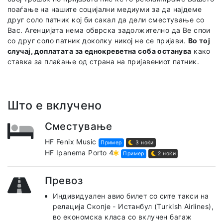
поаѓање на нашите социјални медиуми за да најдеме
друг соло патник кој би сакал да дели сместување со
Вас. Агенцијата нема обврска задолжително да Ве спои
со друг соло патник доколку никој не се пријави.
Во тој
случај, доплатата за еднокреветна соба останува
како
ставка за плаќање од страна на пријавениот патник.
Што е вклучено
Сместување
HF Fenix Music
Пример
3 ноќи
HF Ipanema Porto 4
Пример
2 ноќи
Превоз
Индивидуален авио билет со сите такси на
релација Скопје - Истанбул (Turkish Airlines),
во економска класа со вклучен багаж