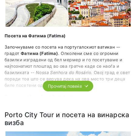
најраздвижената марина во Cascais. Совршено време за
уживање!
Посета на Фатима (Fatima)
Започнуваме со посета на португалскиот ватикан --
градот
Фатима (Fatima)
. Опколени сме со огромни
базилки изградени од бел мермер и го посетуваме и
најпознатиот плоштад во ова гратче каде се наоѓа и
базиликата --
Nossa Senhora do Rosário.
Овој град е свет
поради тоа што се верува дека на ова место три деца
биле посетени од Богородица.
Прочитај повеќе
Посета на Коимбра (Coimbra)
Го посетуваме еден од најживописните градови во
Porto City Tour и посета на винарска
Португалија --
Коимбра (Coimbra)
. Најстариот
универзитетски град во Португалија. Низ градот се
визба
протега и една од најпознатите реки Мондего, шетаме по
кејот на оваа река додека не пристигнеме до познатиот