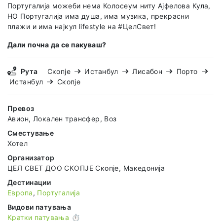
Португалија можеби нема Колосеум ниту Ајфелова Кула,
НО Португалија има душа, има музика, прекрасни
плажи и има најкул lifestyle на #ЦелСвет!
Дали почна да се пакуваш?
Рута
Скопје
Истанбул
Лисабон
Порто
Истанбул
Скопје
Превоз
Авион, Локален трансфер, Воз
Сместување
Хотел
Организатор
ЦЕЛ СВЕТ ДОО СКОПЈЕ Скопје, Македонија
Дестинации
Европа
,
Португалија
Видови патувања
Кратки патувања ⏱️