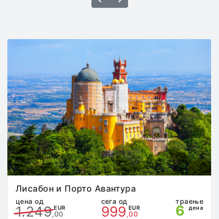
пушење, конзумирање на алкохол и опојни
средства.
Патниците се дожни да, во автобусите и другите
превозни средства со кои се врши трансфер,
останат на своите места и не смеат истите да ги
напуштаат на места кои не се предвидени за пауза
(граници, чек-поинт станици, патарини итн). Во
случај патникот да го напушти возилото без
претходен договор со претставникот на
агенцијата, истиот сам ги сноси сите трошоци и
последици.
Патникот кој преку неадекватно однесување, ги
вознемирува останатите патници или смета на
шоферите и/или придружникот на групата во
својата работа, ќе биде одма исклучен од
патувањето и целата одговорност преоѓа на него/
неа, без право на жалба и враќање на пари.
Патникот е должен да ја почитува “саатницата”
одредена од страна на претставникот на
Лисабон и Порто Авантура
агенцијата на патувањето, во спротивно,
цена од
сега од
траење
6
1.249
999
претставникот на агенцијата има право да го
EUR
EUR
дена
,00
,00
исклучи патникот од патувањето.