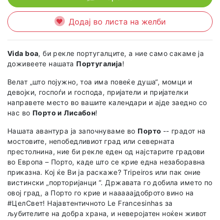
Додај во листа на желби
Vida boa
, би рекле португалците, а ние само сакаме ја
доживеете нашата
Португалија
!
Велат „што појужно, тоа има повеќе душа“, момци и
девојки, госпоѓи и господа, пријатели и пријателки
направете место во вашите календари и ајде заедно со
нас во
Порто и Лисабон
!
Нашата авантура ја започнуваме во
Порто
-- градот на
мостовите, непобедливиот град или северната
престолнина, ние би рекле еден од најстарите градови
во Европа – Порто, каде што се крие една незаборавна
приказна. Кој ќе Ви ја раскаже? Tripeiros или пак оние
вистински „порторијанци “. Државата го добила името по
овој град, а Порто го крие и нааааајдоброто вино на
#ЦелСвет! Најавтентичното Le Francesinhas за
љубителите на добра храна, и неверојатен ноќен живот