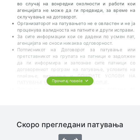
во случај на вонредни околности и работи кои
агенцијата не може да ги предвиди, за време на
склучување на договорот.
Организаторот на патувањето не е овластен и не ја
проценува валидноста на патните и други исправи.
За сите информации кои се дадени по усмен пат,
агенцијата не сноси никаква одговорност.
Потписникот на Договорот за патување или
претставникот на групата на патници е задолжен
да ги информира и запознае сите патници со
договорениот програм на патување, условите на
плаќање, визирање и ОПШТИТЕ УСЛОВИ НА
Прочитај повеќе
ПАТУВАЊЕ НА ТА ЦЕЛ СВЕТ од СКОПЈЕ.
Патниците се должни, два дена пред поаѓање, да
го проверат точното време и место на поаѓање на
групата.
Патникот е должен сам да се запознае со
правилата на однесување во земјата во која
патување и да ги почитува важечките законски
Скоро прегледани патувања
царински прописи.
Во превозните средства најстрого е забрането
Назад
Напред