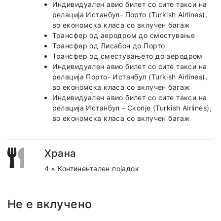
Индивидуален авио билет со сите такси на
релација Истанбул- Порто (Turkish Airlines),
во економска класа со вклучен багаж
Трансфер од аеродром до сместување
Трансфер од Лисабон до Порто
Трансфер од сместувањето до аеродром
Индивидуален авио билет со сите такси на
релација Порто- Истанбул (Turkish Airlines),
во економска класа со вклучен багаж
Индивидуален авио билет со сите такси на
релација Истанбул - Скопје (Turkish Airlines),
во економска класа со вклучен багаж
Храна
4 × Континентален појадок
Не е вклучено