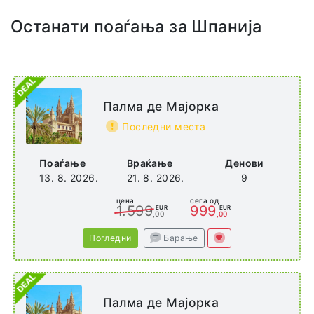
https://www.sohohoteles.com/destinos/hotel-soho-boutique-los-naranjos-3/
Останати поаѓања за Шпанија
Адреса
P.º de Sancha
35
Málaga-Este
Палма де Мајорка
29016 Málaga
Spain
Последни места
Поаѓање
Враќање
Денови
13. 8. 2026.
21. 8. 2026.
9
цена
сега од
1.599
999
EUR
EUR
,00
,00
Погледни
Барање
Палма де Мајорка