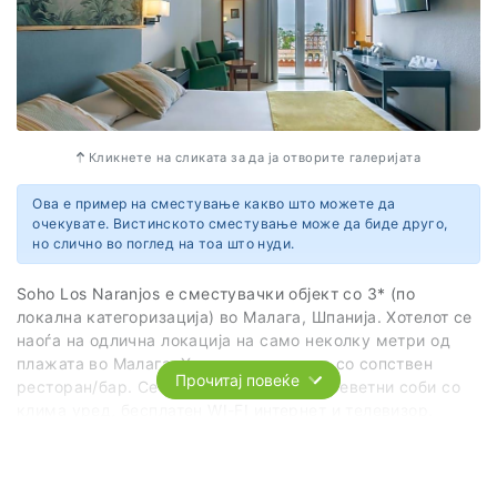
Кликнете на сликата за да ја отворите галеријата
Ова е пример на сместување какво што можете да
очекувате. Вистинското сместување може да биде друго,
но слично во поглед на тоа што нуди.
Soho Los Naranjos e сместувачки објект со 3* (по
локална категоризација) во Малага, Шпанија. Хотелот се
наоѓа на одлична локација на само неколку метри од
плажата во Малага. Хотелот располага со сопствен
Прочитај повеќе
ресторан/бар. Се сместуваме во двокреветни соби со
клима уред, бесплатен WI-FI интернет и телевизор.
Услугата е на база ноќевање со појадок
Вебсајт