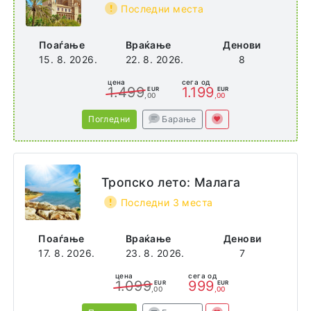
Последни места
Поаѓање
Враќање
Денови
15. 8. 2026.
22. 8. 2026.
8
цена
сега од
1.499
1.199
EUR
EUR
,00
,00
Погледни
Барање
Тропско лето: Малага
Последни 3 места
Поаѓање
Враќање
Денови
17. 8. 2026.
23. 8. 2026.
7
цена
сега од
1.099
999
EUR
EUR
,00
,00