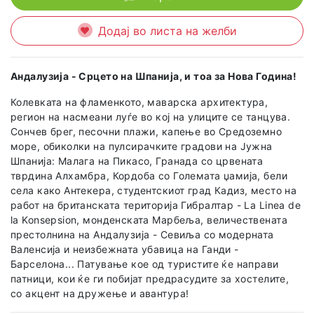
Додај во листа на желби
Андалузија - Срцето на Шпанија, и тоа за Нова Година!
Колевката на фламенкото, маварска архитектура,
регион на насмеани луѓе во кој на улиците се танцува.
Сончев брег, песочни плажи, капење во Средоземно
море, обиколки на пулсирачките градови на Јужна
Шпанија: Малага на Пикасо, Гранада со црвената
тврдина Алхамбра, Кордоба со Големата џамија, бели
села како Антекера, студентскиот град Кадиз, место на
работ на британската територија Гибралтар - La Linea de
la Konsepsion, монденската Марбеља, величествената
престолнина на Андалузија - Севиља со модерната
Валенсија и неизбежната убавица на Ганди -
Барселона... Патување кое од туристите ќе направи
патници, кои ќе ги побијат предрасудите за хостелите,
со акцент на дружење и авантура!