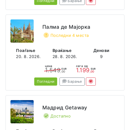
Погледни
Барање
Палма де Мајорка
Последни 4 места
Поаѓање
Враќање
Денови
20. 8. 2026.
28. 8. 2026.
9
цена
сега од
1.549
1.199
EUR
EUR
,00
,00
Погледни
Барање
Мадрид Getaway
Достапно