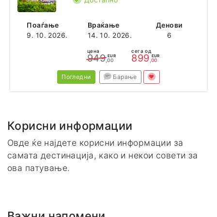
Поаѓање
Враќање
Денови
9. 10. 2026.
14. 10. 2026.
6
цена
сега од
949
899
EUR
EUR
,00
,00
Погледни
Барање
Корисни информации
Овде ќе најдете корисни информации за
самата дестинација, како и некои совети за
ова патување.
Важни напомени