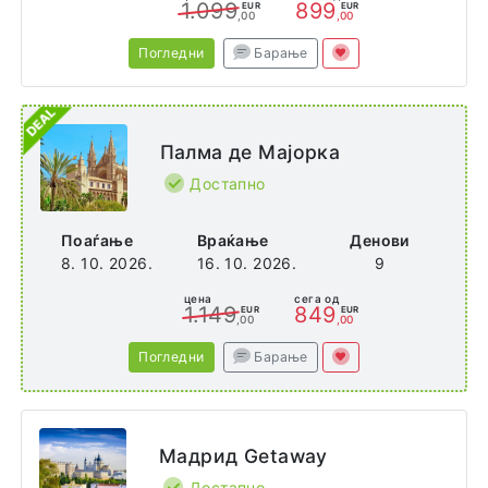
1.099
899
EUR
EUR
,00
,00
Погледни
Барање
Палма де Мајорка
Достапно
Поаѓање
Враќање
Денови
8. 10. 2026.
16. 10. 2026.
9
цена
сега од
1.149
849
EUR
EUR
,00
,00
Погледни
Барање
Мадрид Getaway
Достапно