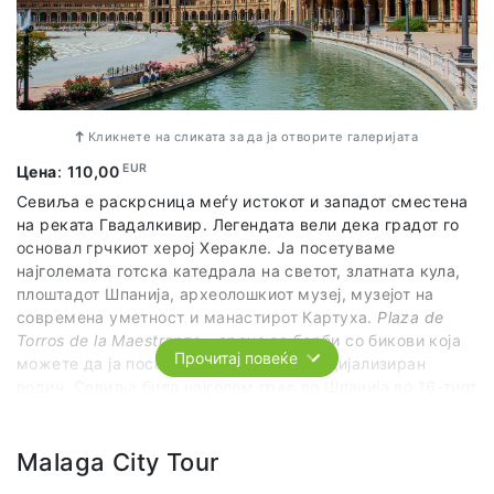
Кликнете на сликата за да ја отворите галеријата
EUR
Цена
:
110,00
Севиља е раскрсница меѓу истокот и западот сместена
на реката Гвадалкивир. Легендата вели дека градот го
основал грчкиот херој Херакле. Ја посетуваме
најголемата готска катедрала на светот, златната кула,
плоштадот Шпанија, археолошкиот музеј, музејот на
современа уметност и манастирот Картуха.
Plaza de
Torros de la Maestranza
- арена за борби со бикови која
Прочитај повеќе
можете да ја посетите со локален, специјализиран
водич. Севиља била најголем град во Шпанија во 16-тиот
и 17-тиот век. Градот е сместен длабоко во копното, но
само 6 метри над нивото на морето. Севиља долго
време била важно морско пристаниште, бидејќи со
Malaga City Tour
морето е поврзана преку реката Гвадалкивир. Во