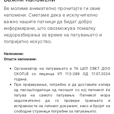
Ве молиме внимателно прочитајте ги овие
напомени. Сметаме дека е исклучително
важно нашите патници да бидат добро
информирани, што овозможува помалку
недоразбирања за време на патувањето и
попријатно искуство.
Напомени:
Општи напомени:
Организатор на патувањето е TA ЦЕЛ СВЕТ ДОО
СКОПЈЕ со лиценца УП 113-289 ОД 17.07.2024
година.
При пријавување, потребно е да доставите копија
од пасош/податоци од пасошот со кој патникот ќе
патува на самото патување. Патникот мора
задолжително да го провери траењето и
исправноста на патниот документ, како и бројот на
слободни страници потребни за патувањето.