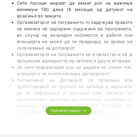
Сите пасоши мораат да имаат рок на важење
минимум 180 дена (6 месеци) од датумот на
враќање во земјата.
Организаторот на патувањето го задржува правото
на измена на одредени содржини од програмата,
во случај на вонредни околности и работи кои
агенцијата не може да ги предвиди, за време на
склучување на договорот.
Организаторот на патувањето не е овластен и не ја
проценува валидноста на патните и други исправи.
За сите информации кои се дадени по усмен пат,
агенцијата не сноси никаква одговорност.
Потписникот на Договорот за патување или
претставникот на групата на патници е задолжен
да ги информира и запознае сите патници со
договорениот програм на патување, условите на
плаќање, визирање и ОПШТИТЕ УСЛОВИ НА
Прочитај повеќе
ПАТУВАЊЕ НА ТА ЦЕЛ СВЕТ од СКОПЈЕ.
Патниците се должни, два дена пред поаѓање, да
го проверат точното време и место на поаѓање на
групата.