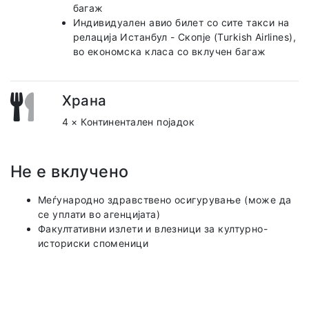
багаж
Индивидуален авио билет со сите такси на
релација Истанбул - Скопје (Turkish Airlines),
во економска класа со вклучен багаж
Храна
4 × Континентален појадок
Не е вклучено
Меѓународно здравствено осигурување (може да
се уплати во агенцијата)
Факултативни излети и влезници за културно-
историски споменици