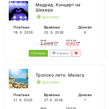
Мадрид: Концерт на
Шакира
Достапно
Поаѓање
Враќање
Денови
18. 9. 2026.
23. 9. 2026.
6
цена
сега од
1.099
899
EUR
EUR
,00
,00
Погледни
Барање
Тропско лето: Малага
Достапно
Поаѓање
Враќање
Денови
21. 9. 2026.
27. 9. 2026.
7
цена
сега од