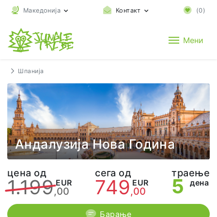
Македонија
Контакт
(
0
)
Мени
Шпанија
Андалузија Нова Година
цена од
сега од
траење
5
1.199
749
EUR
EUR
дена
,00
,00
Барање