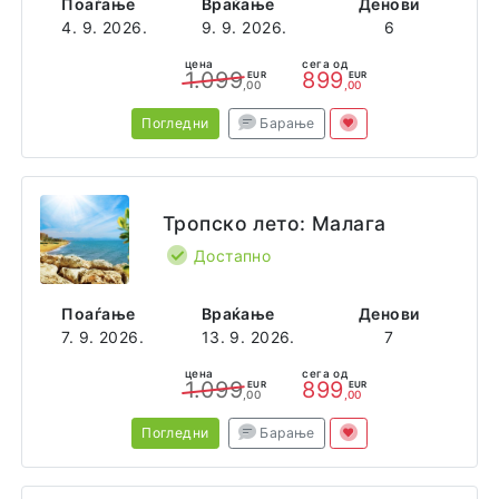
Поаѓање
Враќање
Денови
4. 9. 2026.
9. 9. 2026.
6
цена
сега од
1.099
899
EUR
EUR
,00
,00
Погледни
Барање
Тропско лето: Малага
Достапно
Поаѓање
Враќање
Денови
7. 9. 2026.
13. 9. 2026.
7
цена
сега од
1.099
899
EUR
EUR
,00
,00
Погледни
Барање