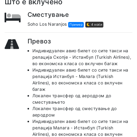
Што е вклучено
Сместување
Soho Los Naranjos
Пример
4 ноќи
Превоз
Индивидуален авио билет со сите такси на
релација Скопје - Истанбул (Turkish Airlines),
во економска класа со вклучен багаж
Индивидуален авио билет со сите такси на
релација Истанбул - Малага (Turkish
Airlines), во економска класа со вклучен
багаж
Локален трансфер од аеродром до
сместувањето
Локален трансфер од сместување до
аеродром
Индивидуален авио билет со сите такси на
релација Малага - Истанбул (Turkish
Airlines), во економска класа со вклучен