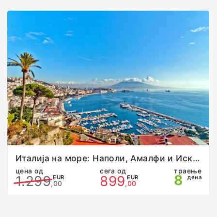
превозни средства со кои се врши трансфер,
останат на своите места и не смеат истите да ги
напуштаат на места кои не се предвидени за пауза
(граници, чек-поинт станици, патарини итн). Во
случај патникот да го напушти возилото без
претходен договор со претставникот на
агенцијата, истиот сам ги сноси сите трошоци и
последици.
Патникот кој преку неадекватно однесување, ги
вознемирува останатите патници или смета на
шоферите и/или придружникот на групата во
својата работа, ќе биде одма исклучен од
патувањето и целата одговорност преоѓа на него/
неа, без право на жалба и враќање на пари.
Патникот е должен да ја почитува “саатницата”
одредена од страна на претставникот на
Италија на море: Наполи, Амалфи и Искија
агенцијата на патувањето, во спротивно,
цена од
сега од
траење
8
1.299
899
претставникот на агенцијата има право да го
EUR
EUR
дена
,00
,00
исклучи патникот од патувањето.
Во туристичките автобуси не е можна употреба на
тоалет. Во согласност со планот и програмот на