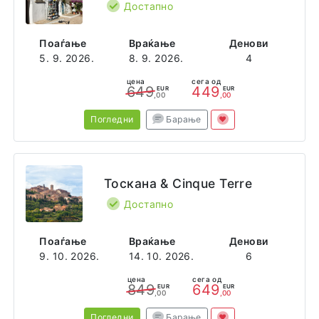
Достапно
Поаѓање
Враќање
Денови
5. 9. 2026.
8. 9. 2026.
4
цена
сега од
649
449
EUR
EUR
,00
,00
Погледни
Барање
Тоскана & Cinque Terre
Достапно
Поаѓање
Враќање
Денови
9. 10. 2026.
14. 10. 2026.
6
цена
сега од
849
649
EUR
EUR
,00
,00
Погледни
Барање