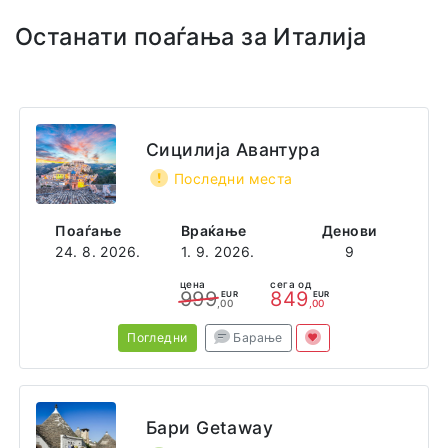
Останати поаѓања за Италија
Адреса
Via Parroco Leonardo d'Abbundo 69
Forio di Ischia
80075 Ischia
Italy
Сицилија Авантура
Последни места
Поаѓање
Враќање
Денови
24. 8. 2026.
1. 9. 2026.
9
цена
сега од
999
849
EUR
EUR
,00
,00
Погледни
Барање
Бари Getaway