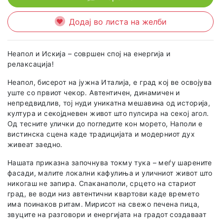
Додај во листа на желби
Неапол и Искија – совршен спој на енергија и
релаксација!
Неапол, бисерот на јужна Италија, е град кој ве освојува
уште со првиот чекор. Автентичен, динамичен и
непредвидлив, тој нуди уникатна мешавина од историја,
култура и секојдневен живот што пулсира на секој агол.
Од тесните улички до погледите кон морето, Наполи е
вистинска сцена каде традицијата и модерниот дух
живеат заедно.
Нашата приказна започнува токму тука – меѓу шарените
фасади, малите локални кафулиња и уличниот живот што
никогаш не запира. Спаканаполи, срцето на стариот
град, ве води низ автентични квартови каде времето
има поинаков ритам. Мирисот на свежо печена пица,
звуците на разговори и енергијата на градот создаваат