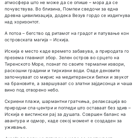
атмосфера што не може да се опише – мора да се
почувствува. Во близина, Помпеи сведочи за една
древна цивилизација, додека Везув гордо се издигнува
над хоризонтот.
А потоа – бегство од ритамот на градот и патување кон
островската магија – Искија.
Искија е место каде времето забавува, а природата го
презема главниот збор. Зелен остров во срцето на
Тиренското Море, познат по своите термални извори,
раскошни градини и тиркизни води. Овде деновите
започнуваат со мирис на медитерански билки и звукот
на брановите, а завршуваат со златни зајдисонца и чаша
вино под отворено небо.
Скриени плажи, шармантни гратчиња, релаксација во
природни спа-центри и погледи што оставаат без здив –
Искија е вистински рај за душата. Совршен баланс на
авантура и одмор, каде секој момент е создаден за
уживање.