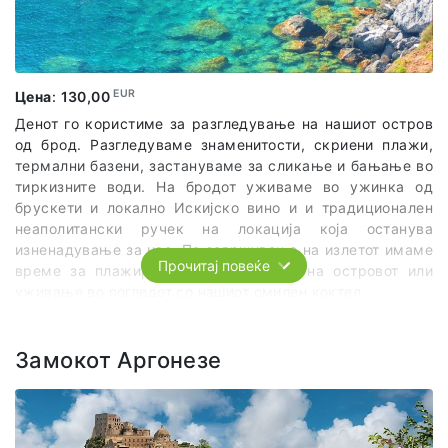
градче и купуваме џелато за вистински да го
доживееме овој прекрасен град. По нашата незаборавна
авантура се враќаме во нашето сместување и имаме
слободно време.
EUR
Цена
:
130,00
Денот го користиме за разгледување на нашиот остров
За реализација на излетот се потребни минимум 10
од брод. Разгледуваме знаменитости, скриени плажи,
патници.
термални базени, застануваме за сликање и бањање во
тиркизните води. На бродот уживаме во ужинка од
брускети и локално Искијско вино и и традиционален
неаполитански ручек на локација која останува
изненадување за нас. По завршување на излетот имаме
Прочитај повеќе
време за плажирање, разгледување на островот или
уживање во погледот со нашиот омилен коктел.
Важна напомена: РУЧЕК е вклучен во цената на
аранжман.
Замокот Аргонезе