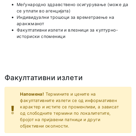
Меѓународно здравствено осигурување (може да
се уплати во агенцијата)
Индивидуални трошоци за времетраење на
аранжманот
Факултативни излети и влезници за културно-
историски споменици
Факултативни излети
Напомена!
Термините и цените на
факултативните излети се од информативен
карактер и истите се променливи, а зависат
од слободните термини по локалитетите,
бројот на пријавени патници и други
објективни околности.