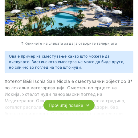
66
80131 Napoli NA
Italy
Кликнете на сликата за да ја отворите галеријата
Ова е пример на сместување какво што можете да
очекувате. Вистинското сместување може да биде друго,
но слично во поглед на тоа што нуди.
Хотелот B&B Ischia San Nicola е сместувачки објект со 3*
по локална категоризација. Сместен во срцето на
Искија, хотелот нуди панорамски поглед на
Медитеранот. Опкуржен со палми и тропска градина,
Прочитај повеќе
хотелот располага со базен, лежалки, чадори, бар,
бесплатен интернет. Се сместуваме во двокреветни
соби со сопствен тоалет, пешкири, фен, телевизор,
интернет и клима уред.
Услугата е на база ноќевање со појадок.