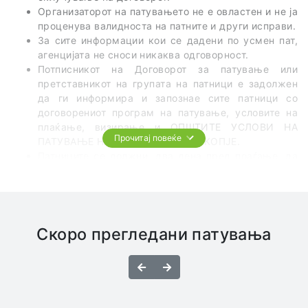
Организаторот на патувањето не е овластен и не ја
проценува валидноста на патните и други исправи.
За сите информации кои се дадени по усмен пат,
агенцијата не сноси никаква одговорност.
Потписникот на Договорот за патување или
претставникот на групата на патници е задолжен
да ги информира и запознае сите патници со
договорениот програм на патување, условите на
плаќање, визирање и ОПШТИТЕ УСЛОВИ НА
Прочитај повеќе
ПАТУВАЊЕ НА ТА ЦЕЛ СВЕТ од СКОПЈЕ.
Патниците се должни, два дена пред поаѓање, да
го проверат точното време и место на поаѓање на
групата.
Патникот е должен сам да се запознае со
правилата на однесување во земјата во која
патување и да ги почитува важечките законски
Скоро прегледани патувања
царински прописи.
Во превозните средства најстрого е забрането
Назад
Напред
пушење, конзумирање на алкохол и опојни
средства.
Патниците се дожни да, во автобусите и другите