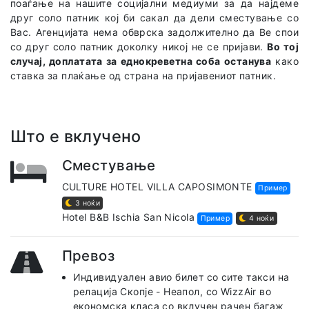
поаѓање на нашите социјални медиуми за да најдеме
друг соло патник кој би сакал да дели сместување со
Вас. Агенцијата нема обврска задолжително да Ве спои
со друг соло патник доколку никој не се пријави.
Во тој
случај, доплатата за еднокреветна соба останува
како
ставка за плаќање од страна на пријавениот патник.
Што е вклучено
Сместување
CULTURE HOTEL VILLA CAPOSIMONTE
Пример
3 ноќи
Hotel B&B Ischia San Nicola
Пример
4 ноќи
Превоз
Индивидуален авио билет со сите такси на
релација Скопје - Неапол, co WizzAir во
економска класа со вклучен рачен багаж