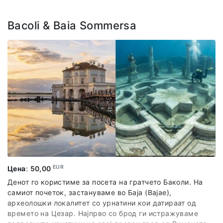
Bacoli & Baia Sommersa
EUR
Цена
:
50,00
Денот го користиме за посета на гратчето Баколи. На
самиот почеток, застануваме во Баја (Bajae),
археолошки локалитет со урнатини кои датираат од
времето на Цезар. Најпрво со брод ги истражуваме