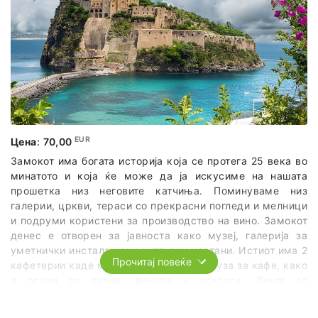
EUR
Цена
:
70,00
Замокот има богата историја која се протега 25 века во
минатото и која ќе може да ја искусиме на нашата
прошетка низ неговите катчиња. Поминуваме низ
галерии, цркви, тераси со прекрасни погледи и мелници
и подруми користени за производство на вино. Замокот
денес е отворен за јавноста како музеј, галерија за
уметнички инсталации и културни настани. Истиот има 2
Прочитај повеќе
кафетерии каде може да направиме пауза за кафе, како
и опции за ручек, вечера и коктели. Денот го
завршуваме со прошетка низ гратчето Искија и нашиот
омилен коктел со поглед на замокот.