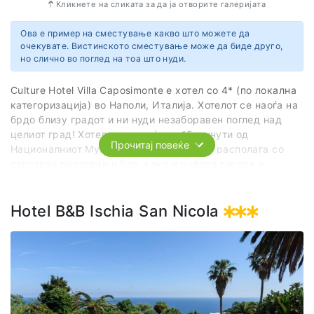
Кликнете на сликата за да ја отворите галеријата
Ова е пример на сместување какво што можете да
очекувате. Вистинското сместување може да биде друго,
но слично во поглед на тоа што нуди.
Culture Hotel Villa Caposimonte e хотел со 4* (по локална
категоризација) во Наполи, Италија. Хотелот се наоѓа на
брдо близу градот и ни нуди незаборавен поглед над
целиот град! Хотелот се наоѓа на 15 минути од
Прочитај повеќе
Националниот Музеј на Наполи. Хотелот располага со
сопствен ресторан и бар, како и руфтоп тераса и
градина. Се сместуваме во двокреветни соби со
телевизор со сателитски канали, сеф, клима уред, и WiFI
интернет.
Hotel B&B Ischia San Nicola
Вебсајт
https://villacapodimonte.culturehotel.it/en/accomodation/
Адреса
Salita Moiariello