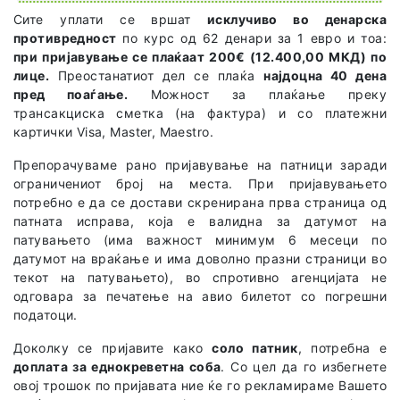
Сите уплати се вршат
исклучиво во денарска
противредност
по курс од 62 денари за 1 евро и тоа:
при пријавување се плаќаат 200€ (12.400,00 МКД) по
лице.
Преостанатиот дел се плаќа
најдоцна 40 дена
пред поаѓање.
Можност за плаќање преку
трансакциска сметка (на фактура) и со платежни
картички Visa, Master, Maestro.
Препорачуваме рано пријавување на патници заради
ограничениот број на места. При пријавувањето
потребно е да се достави скренирана прва страница од
патната исправа, која е валидна за датумот на
патувањето (има важност минимум 6 месеци по
датумот на враќање и има доволно празни страници во
текот на патувањето), во спротивно агенцијата не
одговара за печатење на авио билетот со погрешни
податоци.
Доколку се пријавите како
соло патник
, потребна е
доплата за еднокреветна соба
. Со цел да го избегнете
овој трошок по пријавата ние ќе го рекламираме Вашето