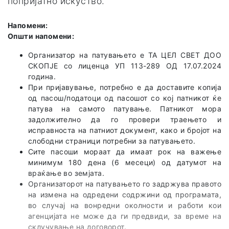
попријатно искуство.
Напомени:
Општи напомени:
Организатор на патувањето е TA ЦЕЛ СВЕТ ДОО
СКОПЈЕ со лиценца УП 113-289 ОД 17.07.2024
година.
При пријавување, потребно е да доставите копија
од пасош/податоци од пасошот со кој патникот ќе
патува на самото патување. Патникот мора
задолжително да го провери траењето и
исправноста на патниот документ, како и бројот на
слободни страници потребни за патувањето.
Сите пасоши мораат да имаат рок на важење
минимум 180 дена (6 месеци) од датумот на
враќање во земјата.
Организаторот на патувањето го задржува правото
на измена на одредени содржини од програмата,
во случај на вонредни околности и работи кои
агенцијата не може да ги предвиди, за време на
склучување на договорот.