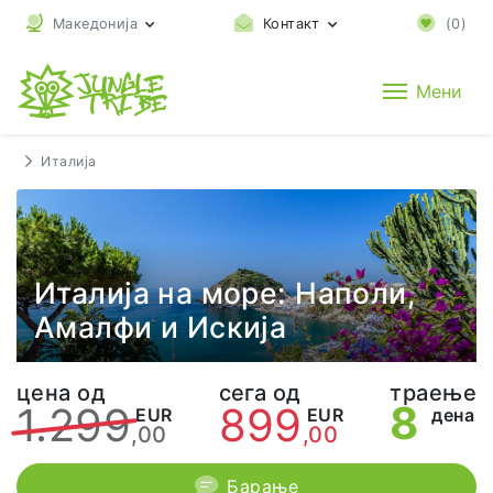
Македонија
Контакт
(
0
)
Мени
Италија
Италија на море: Наполи,
Амалфи и Искија
цена од
сега од
траење
8
1.299
899
EUR
EUR
дена
,00
,00
Барање