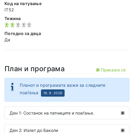
Код на патување
IT52
Тежина
Погодно за деца
Да
План и програма
Прикажи сѐ
Планот и програмата важи за следните
поаѓања
16. 9. 2026
Ден 1: Состанок на патниците и поаѓање.
Ден 2: Излет до Баколи