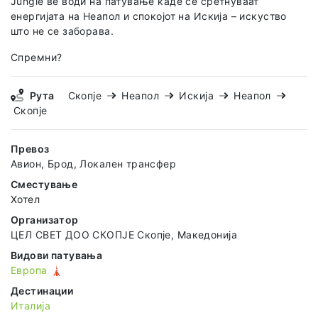
Jungle ве води на патување каде се сретнуваат
енергијата на Неапол и спокојот на Искија – искуство
што не се заборава.
Спремни?
Рута
Скопје
Неапол
Искија
Неапол
Скопје
Превоз
Авион, Брод, Локален трансфер
Сместување
Хотел
Организатор
ЦЕЛ СВЕТ ДОО СКОПЈЕ Скопје, Македонија
Видови патувања
Европа 🗼
Дестинации
Италија