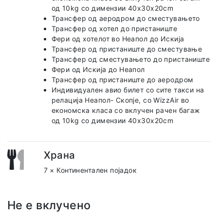
од 10kg со димензии 40х30х20cm
Трансфер од аеродром до сместувањето
Трансфер од хотел до пристаниште
Фери од хотелот во Неапол до Искија
Трансфер од пристаниште до сместување
Трансфер од сместувањето до пристаниште
Фери од Искија до Неапол
Трансфер од пристаниште до аеродром
Индивидуален авио билет со сите такси на
релација Неапол- Скопје, со WizzAir во
економска класа со вклучен рачен багаж
од 10kg со димензии 40х30х20cm
Храна
7 × Континентален појадок
Не е вклучено