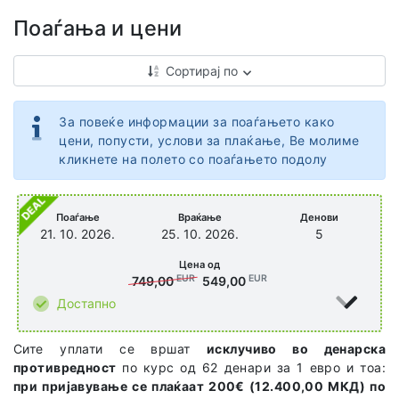
Поаѓања и цени
Сортирај по
За повеќе информации за поаѓањето како
цени, попусти, услови за плаќање, Ве молиме
кликнете на полето со поаѓањето подолу
Поаѓање
Враќање
Денови
21. 10. 2026.
25. 10. 2026.
5
Цена од
EUR
EUR
749,00
549,00
Достапно
Сите уплати се вршат
исклучиво во денарска
противредност
по курс од 62 денари за 1 евро и тоа:
при пријавување се плаќаат 200€ (12.400,00 МКД) по