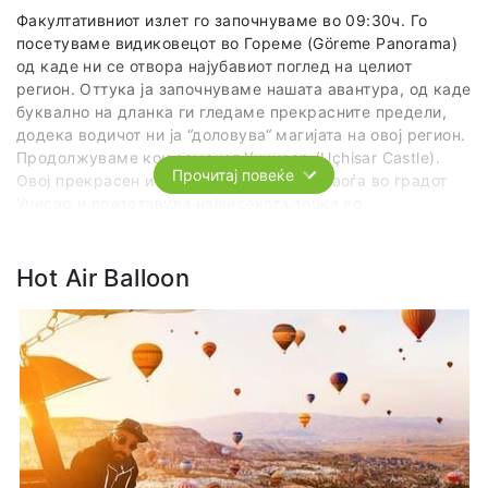
Факултативниот излет го започнуваме во 09:30ч. Го
посетуваме видиковецот во Гореме (Göreme Panorama)
од каде ни се отвора најубавиот поглед на целиот
регион. Оттука ја започнуваме нашата авантура, од каде
буквално на дланка ги гледаме прекрасните предели,
додека водичот ни ја “доловува“ магијата на овој регион.
Продолжуваме кон замокот Учхисар (Uçhisar Castle).
Прочитај повеќе
Овој прекрасен и историски замок се наоѓа во градот
Учисар и претставува највисоката точка во
Кападокија. Се упатуваме кон подземниот град Мази
(Mazi Underground City), еден од најпознатите подземни
градови во Кападокија. Овој комплекс бил исклесан под
Hot Air Balloon
земјата и бил населен стотици години од страна на
локалците кои се засолнувале и се бранеле од
опасносните на Романите, Персијците и Арапите. Внатре
посетуваме простории и објекти кои се достапни и
отворени за посетители, додека водичот ни ги
раскажува приказните и историјата која се крие позади
нив. По Деринкују правиме пауза за ручек. По паузата
за ручек за крај ја посетуваме долината на гулабите
(Pigeon Valley).