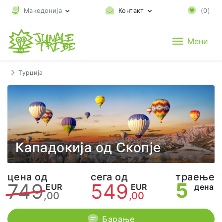
Македонија
Контакт
(
0
)
Мени
Турција
Кападокија од Скопје
цена од
сега од
траење
5
749
549
EUR
EUR
дена
,00
,00
Барање