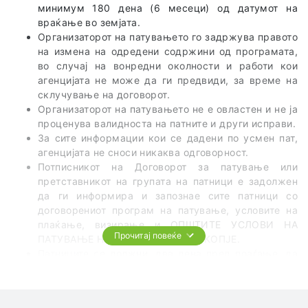
минимум 180 дена (6 месеци) од датумот на
враќање во земјата.
Организаторот на патувањето го задржува правото
на измена на одредени содржини од програмата,
во случај на вонредни околности и работи кои
агенцијата не може да ги предвиди, за време на
склучување на договорот.
Организаторот на патувањето не е овластен и не ја
проценува валидноста на патните и други исправи.
За сите информации кои се дадени по усмен пат,
агенцијата не сноси никаква одговорност.
Потписникот на Договорот за патување или
претставникот на групата на патници е задолжен
да ги информира и запознае сите патници со
договорениот програм на патување, условите на
плаќање, визирање и ОПШТИТЕ УСЛОВИ НА
Прочитај повеќе
ПАТУВАЊЕ НА ТА ЦЕЛ СВЕТ од СКОПЈЕ.
Патниците се должни, два дена пред поаѓање, да
го проверат точното време и место на поаѓање на
групата.
Патникот е должен сам да се запознае со