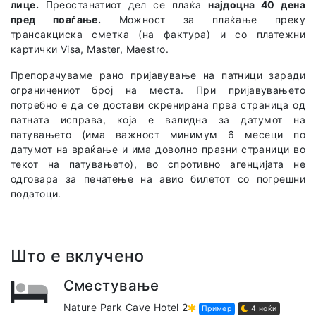
лице.
Преостанатиот дел се плаќа
најдоцна 40 дена
пред поаѓање.
Можност за плаќање преку
трансакциска сметка (на фактура) и со платежни
картички Visa, Master, Maestro.
Препорачуваме рано пријавување на патници заради
ограничениот број на места. При пријавувањето
потребно е да се достави скренирана прва страница од
патната исправа, која е валидна за датумот на
патувањето (има важност минимум 6 месеци по
датумот на враќање и има доволно празни страници во
текот на патувањето), во спротивно агенцијата не
одговара за печатење на авио билетот со погрешни
податоци.
Што е вклучено
Сместување
Nature Park Cave Hotel 2
Пример
4 ноќи