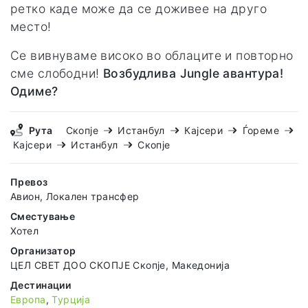
ретко каде може да се доживее на друго
место!
Се вивнуваме високо во облаците и повторно
сме слободни!
Возбудлива Jungle авантура!
Одиме?
Рута
Скопје
Истанбул
Кајсери
Ѓореме
Кајсери
Истанбул
Скопје
Превоз
Авион, Локален трансфер
Сместување
Хотел
Организатор
ЦЕЛ СВЕТ ДОО СКОПЈЕ Скопје, Македонија
Дестинации
Европа
,
Турција