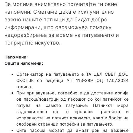
Ве молиме внимателно прочитајте ги овие
напомени. Сметаме дека е исклучително
важно нашите патници да бидат добро
информирани, што овозможува помалку
недоразбирања за време на патувањето и
попријатно искуство.
Напомени:
Општи напомени:
Организатор на патувањето е TA ЦЕЛ СВЕТ ДОО
СКОПЈЕ со лиценца УП 113-289 ОД 17.07.2024
година.
При пријавување, потребно е да доставите копија
од пасош/податоци од пасошот со кој патникот ќе
патува на самото патување. Патникот мора
задолжително да го провери траењето и
исправноста на патниот документ, како и бројот на
слободни страници потребни за патувањето.
Сите пасоши мораат да имаат рок на важење