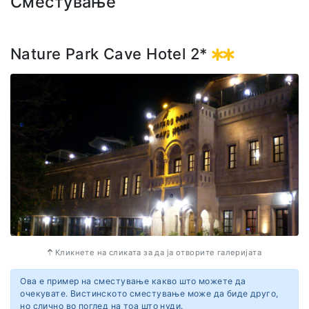
Сместување
прекрасните самовилски оџаци, цркви и глетки кои го
одземаат здивот каде и да се завртиме. Вистинска
Jungle авантура!
Nature Park Cave Hotel 2*
Кликнете на сликата за да ја отворите галеријата
Ова е пример на сместување какво што можете да
очекувате. Вистинското сместување може да биде друго,
но слично во поглед на тоа што нуди.