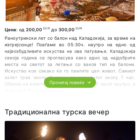
Во цената на излетот е вклученo: трансфер со комбе,
локален водич на англиски јазик, влезници на
наведените локалитети, ручек, услуги од претставник на
агенцијата.
EUR
EUR
Цена
: од
200,00
до
300,00
Раноутрински лет со балон над Кападокија, за време на
Во цената на излетот не е вклучено: пијалоци за време
изгрејсонце! Поаѓаме во 05:30ч. наутро на едно од
на ручекот
највозбудливите искуства на ова патување. Кападокија
секоја година се прогласува како едно од најдобрите
места на светот за летање со ваков тип на балони.
Искуство кое секако ќе го памтите цел живот. Самиот
излет трае околу 3 часа, од кои, летот околу 1 час.
Прочитај повеќе
Обично на излетот се поаѓа помеѓу 4 и 5 часот наутро, а
трае до 7-8 часот наутро.
Самиот план на излетот, времетраењето и општо
можноста да се организира истиот, зависи од
Традиционална турска вечер
временските услови во моментот, а на тоа агенцијата не
може да влијае.
👉
Корисни информации за летот со балони: