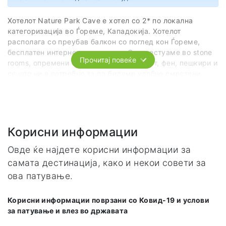
Хотелот Nature Park Cave е хотел со 2* по локална
категоризација во Ѓореме, Кападокија. Хотелот
располага со преубав балкон со поглед кон Ѓореме,
бесплатен интернет и ресторан. Се сместуаме во stone
Прочитај повеќе
rooms, опремени со телевизор, интернет, фен, пешкири и
се што ни е потребно за да бидеме удобно сместени.
Услугата е на база ноќевање со појадок.
Адреса
Içeridere Sok. No:19
Корисни информации
Goreme
Nevsehir
Овде ќе најдете корисни информации за
Nevsehir
самата дестинација, како и некои совети за
50180
ова патување.
Корисни информации поврзани со Ковид-19 и услови
за патување и влез во државата