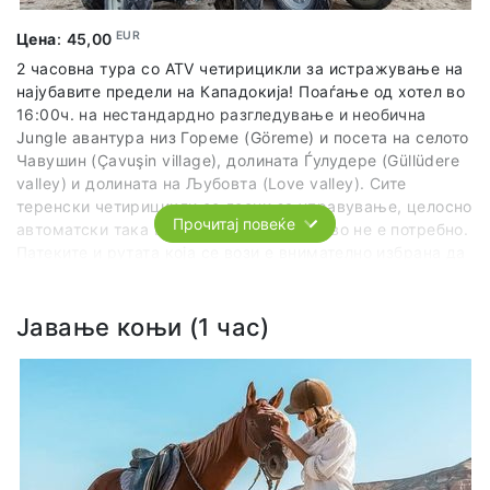
EUR
Цена
:
45,00
2 часовна тура со ATV четирицикли за истражување на
најубавите предели на Кападокија! Поаѓање од хотел во
16:00ч. на нестандардно разгледување и необична
Jungle авантура низ Гореме (Göreme) и посета на селото
Чавушин (Çavuşin village), долината Ѓулудере (Güllüdere
valley) и долината на Љубовта (Love valley). Сите
теренски четирицикли се лесни за управување, целосно
Прочитај повеќе
автоматски така што претходно искуство не е потребно.
Патеките и рутата која се вози е внимателно избрана да
не биде застрашувачка туку за уживање и предизвик.
Напомена: Eдно лице ја води целата група, но не во
Јавање коњи (1 час)
својство на водич кој ќе ги објаснува пределите, туку
само застанува за фотографирање.