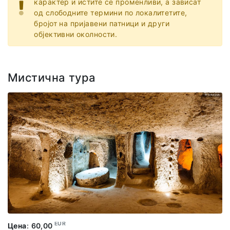
карактер и истите се променливи, а зависат
од слободните термини по локалитетите,
бројот на пријавени патници и други
објективни околности.
Мистична тура
EUR
Цена
:
60,00