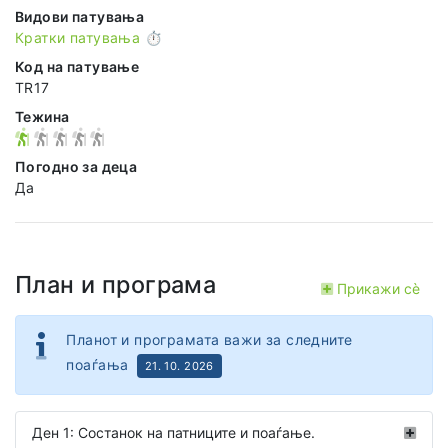
Видови патувања
Кратки патувања ⏱️
Код на патување
TR17
Тежина
Погодно за деца
Да
План и програма
Прикажи сѐ
Планот и програмата важи за следните
поаѓања
21. 10. 2026
Ден 1: Состанок на патниците и поаѓање.