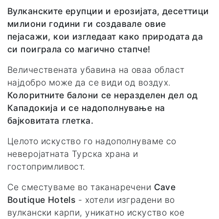
Вулканските ерупции и ерозијата, десеттици
милиони години ги создавале овие
пејасажи, кои изгледаат како природата да
си поиграла со магично стапче!
Величествената убавина на оваа област
најдобро може да се види од воздух.
Колоритните балони се неразделен дел од
Кападокија и се надополнување на
бајковитата глетка.
Целото искуство го надополнуваме со
неверојатната Турска храна и
гостопримливост.
Се сместуваме во таканаречени
Cave
Boutique Hotels
- хотели изградени во
вулкански карпи, уникатно искуство кое