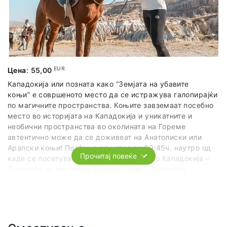
EUR
Цена
:
55,00
Кападокија или позната како “Земјата на убавите
коњи” е совршеното место да се истражува галопирајќи
по магичните пространства. Коњите завземаат посебно
место во историјата на Кападокија и уникатните и
необични пространства во околината на Гореме
автентично може да се доживеат на Анатолиски или
Арапски коњи! Поаѓање од хотел во 09:45ч. наутро од
Прочитај повеќе
каде се посетуваат најубавите долини во Кападокија –
Долината на мечовите (Swords Valley), Долината
Мескендир (Meskendir Valley) и Црвената долина (Red
Valley). Јаваме покрај плантажите со јаболка, кајсии,
лешници и покрај виновите насади од каде се прават
локалните вина. Рутата која ја следиме води кон
вулканските камени ридови поминувајќи покрај