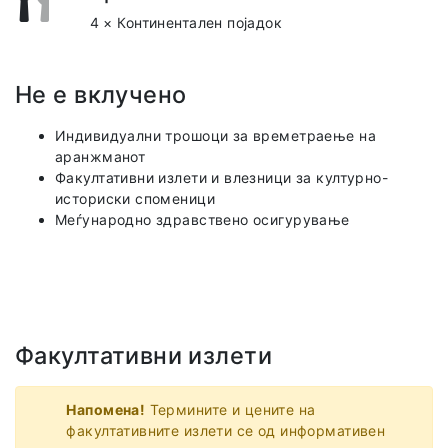
4 × Континентален појадок
Не е вклучено
Индивидуални трошоци за времетраење на
аранжманот
Факултативни излети и влезници за културно-
историски споменици
Меѓународно здравствено осигурување
Факултативни излети
Напомена!
Термините и цените на
факултативните излети се од информативен