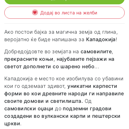
Додај во листа на желби
Aко постои бајка за магична земја од глина,
веројатно ќе биде напишана за
Кападокија
!
Добредојдовте во земјата на
самовилите
,
прекрасните коњи
,
најубавите пејзажи на
светот дополнети со шарено небо
...
Кападокија е место кое изобилува со убавини
кои го одземаат здивот,
уникатни карпести
форми во кои древните народи ги направиле
своите домови и светилишта.
Од
самовилски оџаци
до
подземни градови
создадени во вулкански карпи и пештерски
цркви
.