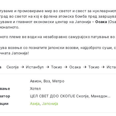
туваме и промовираме мир во светот и свест за нуклеарнио
град во светот на кој е фрлена атомска бомба пред завршува
уваме и главниот економски центар на Јапонија –
Осака
(Os
ионалното.
ото племе ве води на незаборавно самурајско патување во 
ува возење со познатите јапонски возови, најдоброто суши, с
чната Јапонија!
а
Скопје
Истанбул
Токио
Осака
Токио
Иста
Авион, Воз, Метро
ување
Хотел
затор
ЦЕЛ СВЕТ ДОО СКОПЈЕ Скопје, Македонија
ации
Азија
,
Јапонија