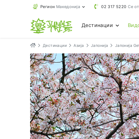
Регион
Македонија
02 317 5220
Се от
Дестинации
Вид
Дестинации
Азија
Јапонија
Јапонија G