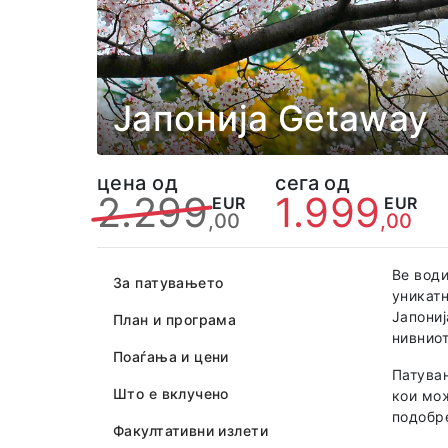
Јапонија Getaway
цена од
сега од
2.299
1.999
EUR
EUR
,00
,00
Ве води
За патувањето
уникатн
Јапониј
План и програма
нивниот
Поаѓања и цени
Патувањ
Што е вклучено
кои мож
подобре
Факултативни излети