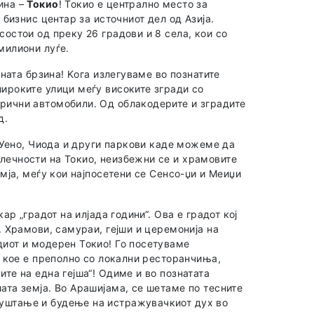
ина –
Токио
! Токио е централно место за
 бизнис центар за источниот дел од Азија.
состои од преку 26 градови и 8 села, кои со
милиони луѓе.
вната брзина! Kога излегуваме во познатите
широките улици меѓу високите згради со
трични автомобили. Од облакодерите и зградите
д.
, Уено, Чиода и други паркови каде можеме да
лечности на Токио, неизбежни се и храмовите
емја, меѓу кои најпосетени се Сенсо-џи и Меиџи
ар „градот на илјада години“. Ова е градот кој
. Храмови, самураи, гејши и церемонија на
диот и модерен Токио! Го посетуваме
во кое е преполно со локални ресторанчиња,
ите на една гејша“! Одиме и во познатата
ата земја. Во Арашијама, се шетаме по тесните
пуштање и будење на истражувачкиот дух во