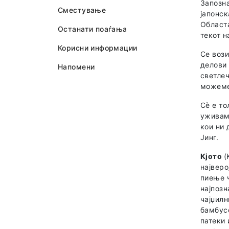
Запозна
Сместување
јапонск
Областа
Останати поаѓања
текот н
Корисни информации
Се вози
делови
Напомени
светлеч
можеме 
Сè е то
уживаме
кои ни 
Јинг.
Кјото
(
најверо
пиење ч
најпозн
чајџилн
бамбусо
патеки