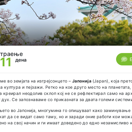
траење
11
дена
ме во земјата на изгрејсонцето –
Јапонија
(Japan), која пре
а култура и пејзажи. Ретко на кое друго место на планетата
а креирал неодолив склоп кој не се рефлектирал само на арх
 дух. Се запознаваме со приказната за двата големи систем
ето во Јапонија, многумина го опишуваат како заминување н
ат да се видат само таму, но и заради оние работи кои можа
но на свој начин и ги имаат доведено до едно незамисливо 