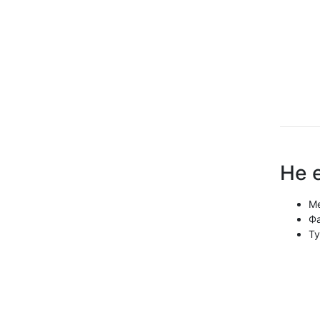
Не 
Ме
Фа
Ту