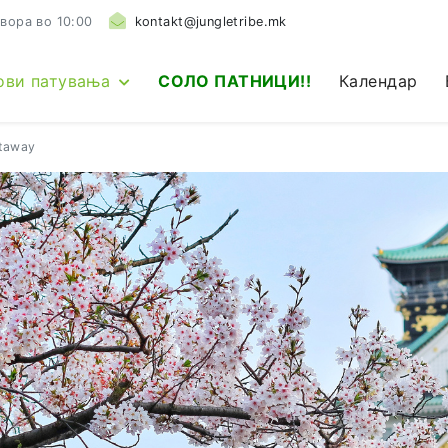
вора во 10:00
kontakt@jungletribe.mk
ови патувања
СОЛО ПАТНИЦИ!!
Календар
etaway