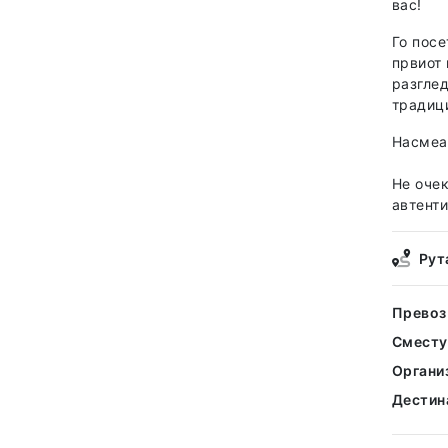
вас!
Го посе
првиот 
разглед
традиц
Насмеан
Не очек
автенти
Рут
Превоз
Смест
Органи
Дестин