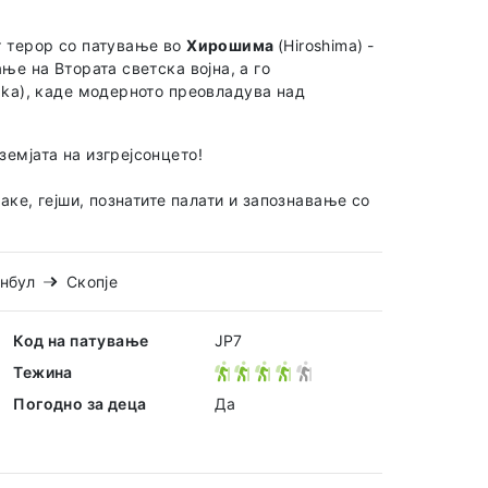
т терор со патување во
Хирошима
(Hiroshima)
-
ње на Втората светска војна, а го
aka), каде модерното преовладува над
земјата на изгрејсонцето!
аке, гејши, познатите палати и запознавање со
нбул
Скопје
Код на патување
JP7
Тежина
Погодно за деца
Да