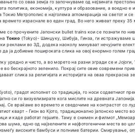
вањето со оваа земја го започнуваме од нејзината престолн
ата политика, економија, култура и образование, а воедно е и
 Токио Метрополис е најголема агломерација на светот и се 
а времето израснале во еден град. Во него живеат преку 35 
ме со прочуените Јапонски bullet trains кои се познати по ни
 на
Токио
(Tokyo)- Шинџуку, Шибуја, Гинза, ги истражуваме 
ки реклами во 3Д, додека наоколу минуваат нечујните елек
да ја добиеме пошироката слика на овој енормно голем гра
лку уредно и чисто, а во морето на разни згради се и Јојоги
 во бескрајното зеленило. Покрај сите овие современи прив
даваат слика за религијата и историјата на оваа прекрасна з
Kyoto), градот исполнет со традиција, го носи содветниот прек
јатно си го визуелизирате кога мислите на древната Јапонија
ај. Се враќаме во времето и сведочиме на контрастот со лу
атиот кварт - Гион во Кјото, традиционално јапонско место 
ици и каде работат гејшите. Таму е снимен и филмот „Мемоар
ва шума, едно од најзелените и најфотогенични места во цел
 измеѓу високите бамбуси и полниме батерии. Смирување, о