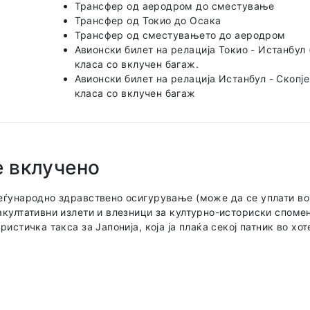
Трансфер од аеродром до сместување
Трансфер од Токио до Осака
Трансфер од сместувањето до аеродром
Авионски билет на релација Токио - Истанбул (T
класа со вклучен багаж.
Авионски билет на релација Истанбул - Скопје (
класа со вклучен багаж
е вклучено
ѓународно здравствено осигурување (може да се уплати во 
култативни излети и влезници за културно-историски споме
ристичка такса за Јапонија, која ја плаќа секој патник во хот