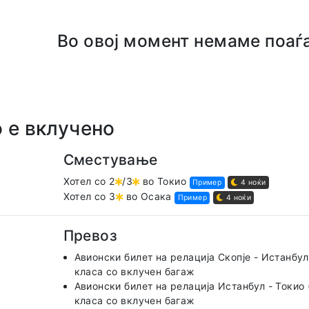
Во овој момент немаме поаѓа
 е вклучено
Сместување
Хотел со 2
/3
во Токио
Пример
4 ноќи
Хотел со 3
во Осака
Пример
4 ноќи
Превоз
Авионски билет на релација Скопје - Истанбул (
класа со вклучен багаж
Авионски билет на релација Истанбул - Токио (T
класа со вклучен багаж