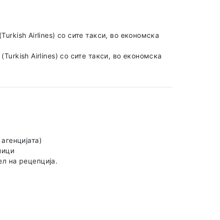
urkish Airlines) со сите такси, во економска
Turkish Airlines) со сите такси, во економска
агенцијата)
ници
ел на рецепција.