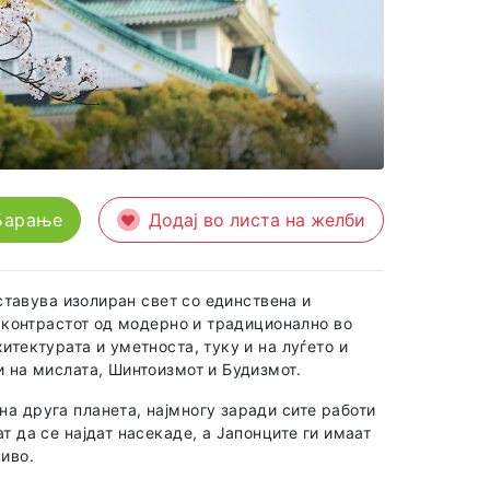
Барање
Додај во листа на желби
тставува изолиран свет со единствена и
, контрастот од модерно и традиционално во
итектурата и уметноста, туку и на луѓето и
и на мислата, Шинтоизмот и Будизмот.
а друга планета, најмногу заради сите работи
т да се најдат насекаде, а Јапонците ги имаат
ниво.