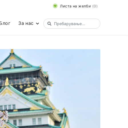
Листа на желби
(
0
)
Блог
За нас