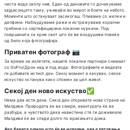
чиста вода околу нив. Еден од деновите го дочекуваме
зајдисонцето таму, уживајќи во мирот и боите на небото.
Моменти што остануваат засекогаш. Пливаме со желки и
делфини. Набљудуваме ражи и истражуваме корални
гребени со сертифицирани локални нуркачи. Под
површината се крие свет што ќе ве воодушеви повеќе
од било која фотографија.
Приватен фотограф
📷
За време на излетите, нашите локални партнери снимаат
со GoPro/Дрон над и под вода. Фотографиите и видеата
ги добивате истиот ден. Секој момент е зачуван, секое
искуство останува како спомен за цел живот.
Секој ден ново искуство
✅
Нема два исти дена. Секој ден откривате нова страна на
Малдиви. Природата ќе ве смири, авантурата ќе ве
разбуди, а чувството дека навистина сте ги доживеале
Малдиви ќе ве следи долго по враќањето дома.
Ако барате одмор што ќе ве исполни, ова е патување