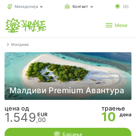
Македонија
Контакт
(
0
)
Мени
Малдиви
Малдиви Premium Авантура
цена од
траење
10
1.549
EUR
дена
,00
Барање