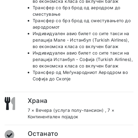
во економска класа со вклучен багаж
Трансфер со брз брод од аеродром до
сместување
Трансфер со брз брод од сместувањето до
аеродромот
Индивидуален авио билет со сите такси на
релација Мале - Истанбул (Turkish Airlines),
во економска класа со вклучен багаж
Индивидуален авио билет со сите такси на
релација Истанбул - Софија (Turkish Airlines),
во економска класа со вклучен багаж
Трансфер од Меѓународниот Аеродром во
Софија до Скопје
Храна
7 × Вечера (услуга полу-пансион)
,
7 ×
Континентален појадок
Останато