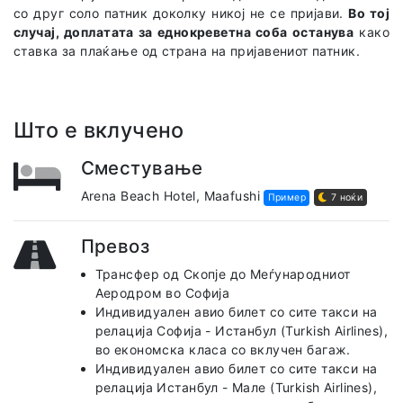
со друг соло патник доколку никој не се пријави.
Во тој
случај, доплатата за еднокреветна соба останува
како
ставка за плаќање од страна на пријавениот патник.
Што е вклучено
Сместување
Arena Beach Hotel, Maafushi
Пример
7 ноќи
Превоз
Трансфер од Скопје до Меѓународниот
Аеродром во Софија
Индивидуален авио билет со сите такси на
релација Софија - Истанбул (Turkish Airlines),
во економска класа со вклучен багаж.
Индивидуален авио билет со сите такси на
релација Истанбул - Мале (Turkish Airlines),