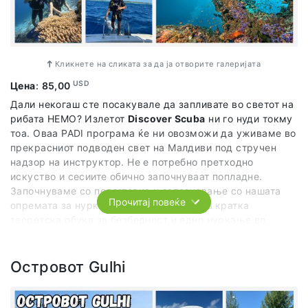
Кликнете на сликата за да ја отворите галеријата
USD
Цена
:
85,00
Дали некогаш сте посакувале да запливате во светот на
рибата НЕМО? Излетот
Discover Scuba
ни го нуди токму
тоа. Оваа PADI програма ќе ни овозможи да уживаме во
прекрасниот подводен свет на Малдиви под стручен
надзор на инструктор. Не е потребно претходно
искуство и сесиите обично започнуваат попладне.
Започнуваме со подготовка и запознавање со нашата
Прочитај повеќе
опремата за нуркање. Потоа нѐ очекува
кратка
теоретска обука за безбедност и едно нуркање во
траење од 30 минути на длабочина од 5-8м во
придружба на стручни лица.
Островот Gulhi
Во цената на излетот е вклучено: боца, маска, пераи,
професионален инструктор и организиран превоз до
гребенот каде што ќе нуркаме.