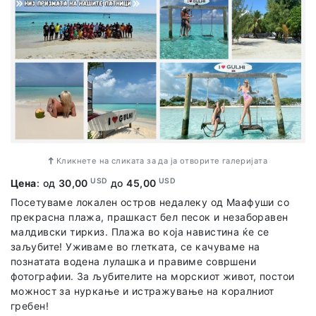
Кликнете на сликата за да ја отворите галеријата
USD
USD
Цена
: од
30,00
до
45,00
Посетуваме локален остров недалеку од Маафуши со
прекрасна плажа, прашкаст бел песок и незаборавен
малдивски тиркиз. Плажа во која навистина ќе се
заљубите! Уживаме во глетката, се качуваме на
познатата водена лулашка и правиме совршени
фотографии. За љубителите на морскиот живот, постои
можност за нуркање и истражување на коралниот
гребен!