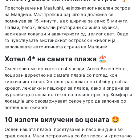
Престојуваме на Maafushi, најпознатиот населен остров
на Малдиви. Мал тропски рај што во должина се
поминува за 15 минути, а во ширина за само 5 минути.
Палми, песок, локални ресторани со жива музика,
насмеани локалци и авантуристи од целиот свет. Овде
го чувствувате вистинскиот островски живот и ја
запознавате автентичната страна на Малдиви.
Хотел 4* на самата плажа
🏖️
Сместени сме во хотел со 4 ѕвезди, Arena Beach Hotel,
лоциран директно на самата плажа со поглед кон
тиркизниот океан. Хотелот располага со infinity pool на
кровот, лежалки и пешкири за плажа, како и опрема за
нуркање достапна во текот на целиот престој. Комфор и
локација што овозможуваат секое утро да започне со
поглед кон океанот.
10 излети вклучени во цената
🤩
Освен нашата плажа, посетуваме и песочни дини во
сред океан. Мали островчиња со бел песок и кристално