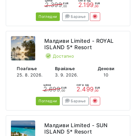
цена
сега од
2.399
2.199
EUR
EUR
,00
,00
Погледни
Барање
Малдиви Limited - ROYAL
ISLAND 5* Resort
Достапно
Поаѓање
Враќање
Денови
25. 8. 2026.
3. 9. 2026.
10
цена
сега од
2.699
2.499
EUR
EUR
,00
,00
Погледни
Барање
Малдиви Limited - SUN
ISLAND 5* Resort