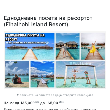
Еднодневна посета на ресортот
(Fihalhohi Island Resort).
Кликнете на сликата за да ја отворите галеријата
USD
USD
Цена
: од
135,00
до
165,00
Еднодневна посета на еден од најубавите приватни