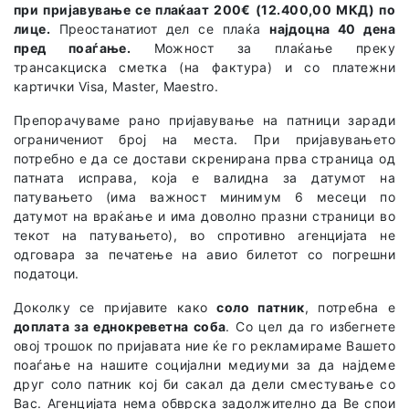
при пријавување се плаќаат 200€ (12.400,00 МКД) по
лице.
Преостанатиот дел се плаќа
најдоцна 40 дена
пред поаѓање.
Можност за плаќање преку
трансакциска сметка (на фактура) и со платежни
картички Visa, Master, Maestro.
Препорачуваме рано пријавување на патници заради
ограничениот број на места. При пријавувањето
потребно е да се достави скренирана прва страница од
патната исправа, која е валидна за датумот на
патувањето (има важност минимум 6 месеци по
датумот на враќање и има доволно празни страници во
текот на патувањето), во спротивно агенцијата не
одговара за печатење на авио билетот со погрешни
податоци.
Доколку се пријавите како
соло патник
, потребна е
доплата за еднокреветна соба
. Со цел да го избегнете
овој трошок по пријавата ние ќе го рекламираме Вашето
поаѓање на нашите социјални медиуми за да најдеме
друг соло патник кој би сакал да дели сместување со
Вас. Агенцијата нема обврска задолжително да Ве спои