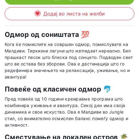
Додај во листа на желби
Одмор од соништата
💯
Кога ќе помислите на совршен одмор, помислувате на
Малдиви. Тиркизни лагуни што изгледаат нереално. Бел
прашкаст песок што блеска под сонцето. Подводен свет
што ве остава без зборови. Ова е дестинација што го
редефинира значењето на релаксација, уживање, но и
авантура!
Повеќе од класичен одмор
🐬
Пред повеќе од 10 години креиравме програма што
комбинира уживање и авантура. Секој ден има своја
динамика и свое искуство. Ова е Малдиви во Jungle
стил, со внимателно осмислен баланс помеѓу одмор и
активност.
Сместување на локален остров
🌴