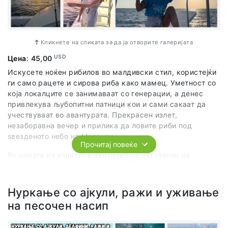
Кликнете на сликата за да ја отворите галеријата
USD
Цена
:
45,00
Искусете ноќен рибилов во малдивски стил, користејќи
ги само рацете и сирова риба како мамец. Уметност со
која локалците се занимаваат со генерации, а денес
привлекува љубопитни патници кои и сами сакаат да
учествуваат во авантурата. Прекрасен излет,
незаборавна вечер и прилика да ловите риби под
ѕвезденото небо на Малдиви.
Прочитај повеќе
Во цената на излетот е вклучено: претставник на
агенцијата, организиран превоз по предвидениот план и
програма, опрема за ловење, вечера од тоа што сме го
уловиле послужена со ориз и салата.
Нуркање со ајкули, ражи и уживање
на песочен насип