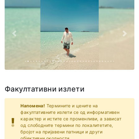
Назад
Напре
Факултативни излети
Напомена!
Термините и цените на
факултативните излети се од информативен
карактер и истите се променливи, а зависат
од слободните термини по локалитетите,
бројот на пријавени патници и други
објективни околности.