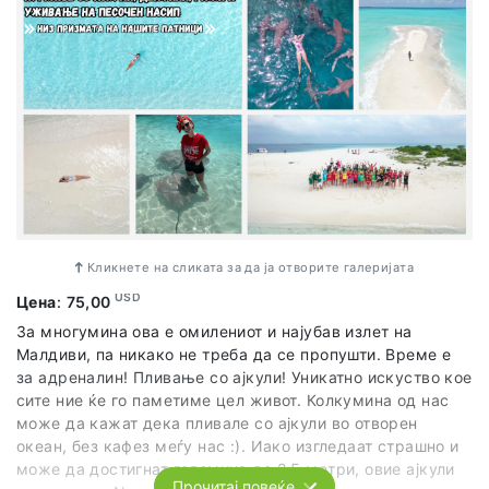
Кликнете на сликата за да ја отворите галеријата
USD
Цена
:
75,00
За многумина ова е омилениот и најубав излет на
Малдиви, па никако не треба да се пропушти. Време е
за адреналин! Пливање со ајкули! Уникатно искуство кое
сите ние ќе го паметиме цел живот. Колкумина од нас
може да кажат дека пливале со ајкули во отворен
океан, без кафез меѓу нас :). Иако изгледаат страшно и
може да достигнат големина до 2,5 метри, овие ајкули
Прочитај повеќе