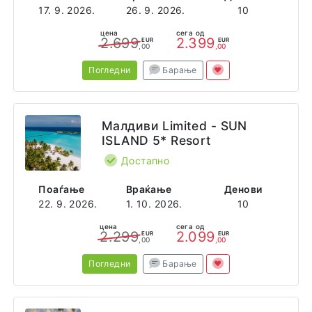
17. 9. 2026.
26. 9. 2026.
10
цена
сега од
2.699
2.399
EUR
EUR
,00
,00
Погледни
Барање
Малдиви Limited - SUN
ISLAND 5* Resort
Достапно
Поаѓање
Враќање
Денови
22. 9. 2026.
1. 10. 2026.
10
цена
сега од
2.299
2.099
EUR
EUR
,00
,00
Погледни
Барање