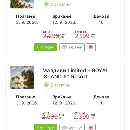
Достапно
Поаѓање
Враќање
Денови
3. 9. 2026.
12. 9. 2026.
10
цена
сега од
2.299
2.199
EUR
EUR
,00
,00
Погледни
Барање
Малдиви Limited - ROYAL
ISLAND 5* Resort
Достапно
Поаѓање
Враќање
Денови
3. 9. 2026.
12. 9. 2026.
10
цена
сега од
2.699
2.399
EUR
EUR
,00
,00
Погледни
Барање