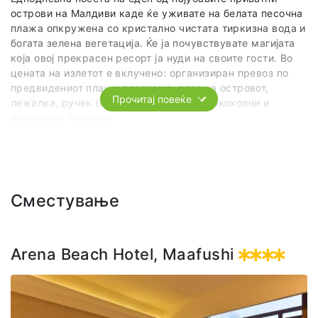
острови на Малдиви каде ќе уживате на белата песочна
плажа опкружена со кристално чистата тиркизна вода и
богата зелена вегетација. Ќе ја почувствувате магијата
која овој прекрасен ресорт ја нуди на своите гости. Во
цената на излетот е вклучено: oрганизиран превоз по
предвидениот план и програма, влез на островот,
Прочитај повеќе
лежалка, ручек (шведска маса) и безалкохолни и
алкохолни пијалоци.
Напомена:
Сите ресорти на Малдиви го задржуваат
правото да одбијат влез на "day-visitors" и достапноста
зависи од “окупираноста“ на ресортите во моментот на
патување. Агенцијата не сноси никаква одговорност
Сместување
доколку на одредена група не може да им биде понуден
"Resort Visit" како факултативен излет.
Arena Beach Hotel, Maafushi