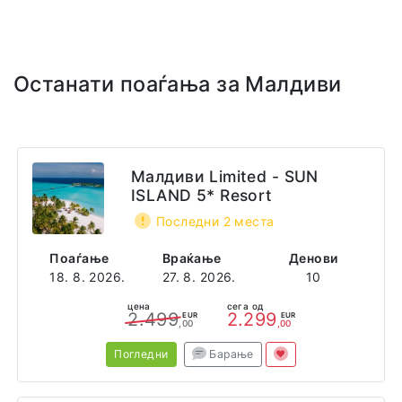
на хотелот. На кровот на хотелот има и infinity pool
достапен за гостите. Секоја соба е климатизирана, со
сопствен тоалет и достапно Wi-Fi во целиот хотел.
Услугата е на база ноќевање со појадок или појадок и
Останати поаѓања за Малдиви
вечера (полупансион).
Вебсајт
http://www.arenabeachmaldives.com/
Малдиви Limited - SUN
ISLAND 5* Resort
Адреса
Ziyaaraiy Magu Road
Последни 2 места
Maafushi 08090
Maldives
Поаѓање
Враќање
Денови
18. 8. 2026.
27. 8. 2026.
10
цена
сега од
2.499
2.299
EUR
EUR
,00
,00
Погледни
Барање