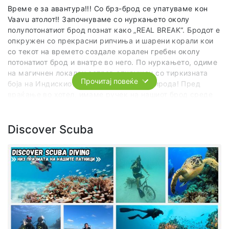
Време е за авантура!!! Со брз-брод се упатуваме кон
Vaavu атолот!! Започнуваме со нуркањето околу
полупотонатиот брод познат како „REAL BREAK“. Бродот е
опкружен со прекрасни рипчиња и шарени корали кои
со текот на времето создале корален гребен околу
потонатиот брод и внатре во него. По нуркањето, одиме
на магичнен локален остров опкружен со тиркизната
Прочитај повеќе
боја на Индискиот океан и нереална природа! Пред
враќање во хотел, имаме ручек на нашиот брод среде
океанот.
Discover Scuba