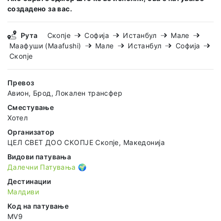
создадено за вас.
Рута
Скопје
Софија
Истанбул
Мале
Маафуши (Maafushi)
Мале
Истанбул
Софија
Скопје
Превоз
Авион, Брод, Локален трансфер
Сместување
Хотел
Организатор
ЦЕЛ СВЕТ ДОО СКОПЈЕ Скопје, Македонија
Видови патувања
Далечни Патувања 🌍
Дестинации
Малдиви
Код на патување
MV9