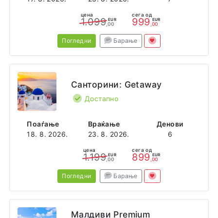
цена
сега од
1.099
999
EUR
EUR
,00
,00
Погледни
Барање
Санторини: Getaway
Достапно
Поаѓање
Враќање
Денови
18. 8. 2026.
23. 8. 2026.
6
цена
сега од
1.199
899
EUR
EUR
,00
,00
Погледни
Барање
Малдиви Premium