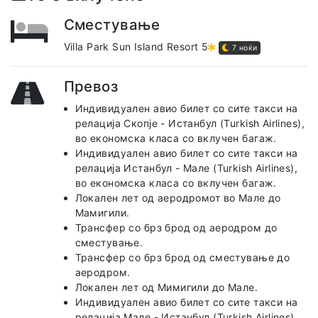
Сместување
Villa Park Sun Island Resort 5
7 ноќи
Превоз
Индивидуален авио билет со сите такси на
релација Скопје - Истанбул (Turkish Airlines),
во економска класа со вклучен багаж.
Индивидуален авио билет со сите такси на
релација Истанбул - Мале (Turkish Airlines),
во економска класа со вклучен багаж.
Локален лет од аеродромот во Мале до
Мамигили.
Трансфер со брз брод од аеродром до
сместување.
Трансфер со брз брод од сместување до
аеродром.
Локален лет од Мимигили до Мале.
Индивидуален авио билет со сите такси на
релација Мале - Истанбул (Turkish Airlines),