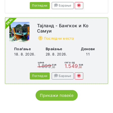
Погледни
Барање
Тајланд - Бангкок и Ко
Самуи
Последни места
Поаѓање
Враќање
Денови
18. 8. 2026.
28. 8. 2026.
11
цена
сега од
1.899
1.549
EUR
EUR
,00
,00
Погледни
Барање
Прикажи повеќе