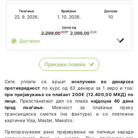
Поаѓање
Враќање
Денови
22. 9. 2026.
1. 10. 2026.
10
Цена од
EUR
EUR
2.299,00
2.099,00
Достапно
Прикажи повеќе
Сите уплати се вршат
исклучиво во денарска
противредност
по курс од 62 денари за 1 евро и тоа:
при пријавување се плаќаат 200€ (12.400,00 МКД) по
лице.
Преостанатиот дел се плаќа
најдоцна 40 дена
пред поаѓање.
Можност за плаќање преку
трансакциска сметка (на фактура) и со платежни
картички Visa, Master, Maestro.
Препорачуваме рано пријавување на патници заради