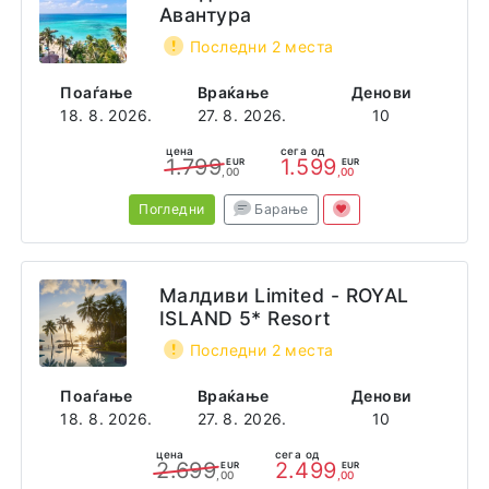
Авантура
Последни 2 места
Поаѓање
Враќање
Денови
18. 8. 2026.
27. 8. 2026.
10
цена
сега од
1.799
1.599
EUR
EUR
,00
,00
Погледни
Барање
Малдиви Limited - ROYAL
ISLAND 5* Resort
Последни 2 места
Поаѓање
Враќање
Денови
18. 8. 2026.
27. 8. 2026.
10
цена
сега од
2.699
2.499
EUR
EUR
,00
,00