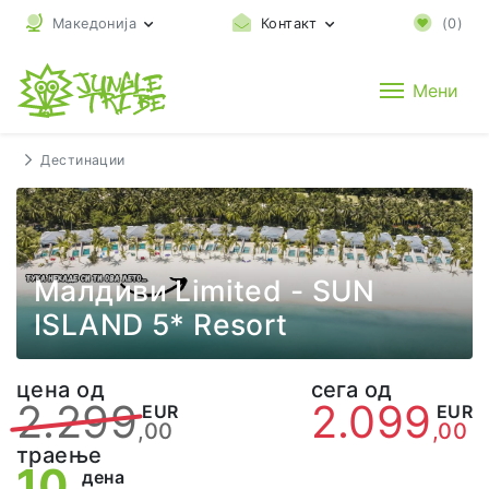
Македонија
Контакт
(
0
)
Мени
Дестинации
Малдиви Limited - SUN
ISLAND 5* Resort
цена од
сега од
2.299
2.099
EUR
EUR
,00
,00
траење
10
дена