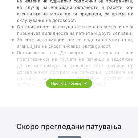
на измена на одредени содржини од програмата,
во случај на вонредни околности и работи кои
агенцијата не може да ги предвиди, за време на
склучување на договорот.
Организаторот на патувањето не е овластен и не ја
проценува валидноста на патните и други исправи.
За сите информации кои се дадени по усмен пат,
агенцијата не сноси никаква одговорност.
Потписникот на Договорот за патување или
претставникот на групата на патници е задолжен
да ги информира и запознае сите патници со
договорениот програм на патување, условите на
плаќање, визирање и ОПШТИТЕ УСЛОВИ НА
Прочитај повеќе
ПАТУВАЊЕ НА ТА ЦЕЛ СВЕТ од СКОПЈЕ.
Патниците се должни, два дена пред поаѓање, да
го проверат точното време и место на поаѓање на
групата.
Патникот е должен сам да се запознае со
правилата на однесување во земјата во која
патување и да ги почитува важечките законски
Скоро прегледани патувања
царински прописи.
Во превозните средства најстрого е забрането