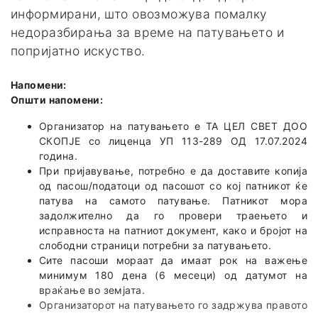
информирани, што овозможува помалку
недоразбирања за време на патувањето и
попријатно искуство.
Напомени:
Општи напомени:
Организатор на патувањето е TA ЦЕЛ СВЕТ ДОО
СКОПЈЕ со лиценца УП 113-289 ОД 17.07.2024
година.
При пријавување, потребно е да доставите копија
од пасош/податоци од пасошот со кој патникот ќе
патува на самото патување. Патникот мора
задолжително да го провери траењето и
исправноста на патниот документ, како и бројот на
слободни страници потребни за патувањето.
Сите пасоши мораат да имаат рок на важење
минимум 180 дена (6 месеци) од датумот на
враќање во земјата.
Организаторот на патувањето го задржува правото