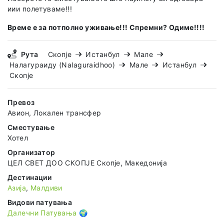
иии полетуваме!!!
Време е за потполно уживање!!! Спремни? Одиме!!!!
Рута
Скопје
Истанбул
Мале
Налагураиду (Nalaguraidhoo)
Мале
Истанбул
Скопје
Превоз
Авион, Локален трансфер
Сместување
Хотел
Организатор
ЦЕЛ СВЕТ ДОО СКОПЈЕ Скопје, Македонија
Дестинации
Азија
,
Малдиви
Видови патувања
Далечни Патувања 🌍