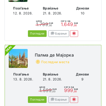
уред.
Поаѓање
Враќање
Денови
Големина на вилата
: 73m2
12. 8. 2026.
21. 8. 2026.
10
Вебсајт
цена
сега од
https://villaresorts.com/villa-park/
1.799
1.649
EUR
EUR
,00
,00
Погледни
Барање
Адреса
Nalaguraidhoo
Maldives
Палма де Мајорка
Последни места
Поаѓање
Враќање
Денови
13. 8. 2026.
21. 8. 2026.
9
цена
сега од
1.599
999
EUR
EUR
,00
,00
Погледни
Барање