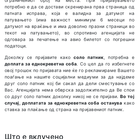
ограничениот број на места. При пријавувањето
потребно е да се достави скренирана прва страница од
патната исправа, која е валидна за датумот на
патувањето (има важност минимум 6 месеци по
датумот на враќање и има доволно празни страници во
текот на патувањето), во спротивно агенцијата не
одговара за печатење на авио билетот со погрешни
податоци.
Доколку се пријавите како
соло патник
, потребна е
доплата за еднокреветна соба
. Со цел да го избегнете
овој трошок по пријавата ние ќе го рекламираме Вашето
поаѓање на нашите социјални медиуми за да најдеме
друг соло патник кој би сакал да дели сместување со
Вас. Агенцијата нема обврска задолжително да Ве спои
со друг соло патник доколку никој не се пријави.
Во тој
случај, доплатата за еднокреветна соба останува
како
ставка за плаќање од страна на пријавениот патник.
Што е вклучено