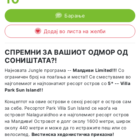
Барање
Додај во листа на желби
СПРЕМНИ ЗА ВАШИОТ ОДМОР ОД
СОНИШТАТА?!
Најновата Jungle програма --
Малдиви
Limited!!!
Со
ограничен број на поаѓања и места!!
Се сместуваме во
најголемиот и најпознатиот ресорт остров со
5* -- Villa
Park Sun Island!!
Концептот на овие острови е секој ресорт е остров сам
за себе. Ресортот Park Villa Sun Island се наоѓа на
островот Nalaguraidhoo и е најголемиот ресорт остров
на Малдиви! Островот е долг околу 1600 метри, широк
околу 440 метри и може да го истражите пеш или со
велосипед.
Вистинска хедонистичка приказна!