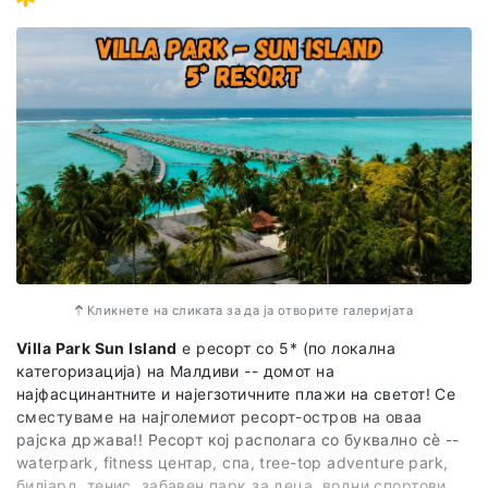
Кликнете на сликата за да ја отворите галеријата
Villa Park Sun Island
е ресорт со 5* (по локална
категоризација) на Малдиви -- домот на
најфасцинантните и најегзотичните плажи на светот! Се
сместуваме на најголемиот ресорт-остров на оваа
рајска држава!! Ресорт кој располага со буквално сѐ --
waterpark, fitness центар, спа, tree-top adventure park,
билјард, тенис, забавен парк за деца, водни спортови,