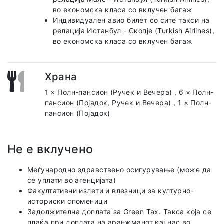
во економска класа со вклучен багаж
Индивидуален авио билет со сите такси на
релација Истанбул - Скопје (Turkish Airlines),
во економска класа со вклучен багаж
Храна
1 × Полн-пансион (Ручек и Вечера)
,
6 × Полн-
пансион (Појадок, Ручек и Вечера)
,
1 × Полн-
пансион (Појадок)
Не е вклучено
Меѓународно здравствено осигурување (може да
се уплати во агенцијата)
Факултативни излети и влезници за културно-
историски споменици
Задолжителна доплата за Green Tax. Такса која се
плаќа при доплата на аранжманот кај нас во