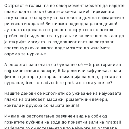
Островот е голем, па во секој момент можете да најдете
плажа каде што ќе бидете сосема сами! Тиркизната
лагуна што го опкружува островот е дом на најшарените
рипчиња и корали! Вистинска подводна разгледница!
Јужната страна на островот е опкружена со плиток
гребен кој е идеален за нуркање и за сите што сакаат да
ја откријат магијата на подводниот свет на островот
постои нуркачка школа каде можете да изнајмите
опрема за нуркање.
А ресортот располага со буквално сѐ -- 5 ресторани за
најромантичните вечери, 6 барови или кафулиња, спа и
фитнес центар, центар за анимација на деца, центар за
нуркање, tree-top adventure park и што ли уште не?
Нашите денови се исполнети со уживање на најубавата
плажа на #целсвет, масажи, романтични вечери,
коктели и дружба со нашата екипа!
Имаме на располагање различен вид на соби од
познатите куќички на вода до приватни вили на плажа!!
Изберете го сместувањето што најмногу ви одговара