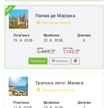
Палма де Мајорка
Последни места
Поаѓање
Враќање
Денови
15. 8. 2026.
22. 8. 2026.
8
цена
сега од
1.499
1.149
EUR
EUR
,00
,00
Погледни
Барање
Тропско лето: Малага
Последни 3 места
Поаѓање
Враќање
Денови
17. 8. 2026.
23. 8. 2026.
7