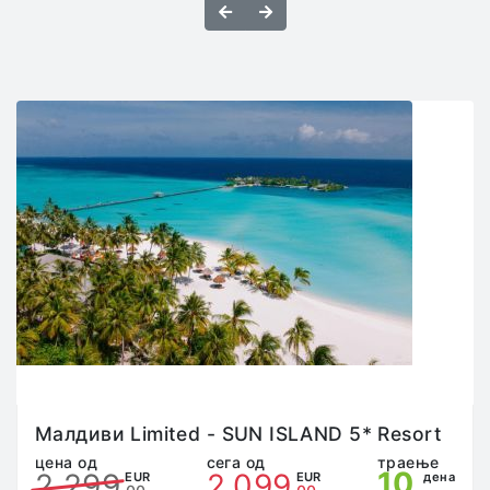
Назад
Напред
пушење, конзумирање на алкохол и опојни
средства.
Патниците се дожни да, во автобусите и другите
превозни средства со кои се врши трансфер,
останат на своите места и не смеат истите да ги
напуштаат на места кои не се предвидени за пауза
(граници, чек-поинт станици, патарини итн). Во
случај патникот да го напушти возилото без
претходен договор со претставникот на
агенцијата, истиот сам ги сноси сите трошоци и
последици.
Патникот кој преку неадекватно однесување, ги
вознемирува останатите патници или смета на
шоферите и/или придружникот на групата во
својата работа, ќе биде одма исклучен од
патувањето и целата одговорност преоѓа на него/
неа, без право на жалба и враќање на пари.
Патникот е должен да ја почитува “саатницата”
одредена од страна на претставникот на
Малдиви Limited - SUN ISLAND 5* Resort
агенцијата на патувањето, во спротивно,
цена од
сега од
траење
10
2.299
2.099
претставникот на агенцијата има право да го
EUR
EUR
дена