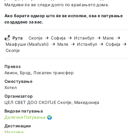
Малдиви ќе ве следи долго по враќањето дома.
Ако барате одмор што ќе ве исполни, ова е патување
создадено за вас.
Рута
Скопје
Софија
Истанбул
Мале
Маафуши (Maafushi)
Мале
Истанбул
Софија
Скопје
Превоз
Авион, Брод, Локален трансфер
Сместување
Хотел
Организатор
ЦЕЛ СВЕТ ДОО СКОПЈЕ Скопје, Македонија
Видови патувања
Далечни Патувања 🌍
Дестинации
Малдиви