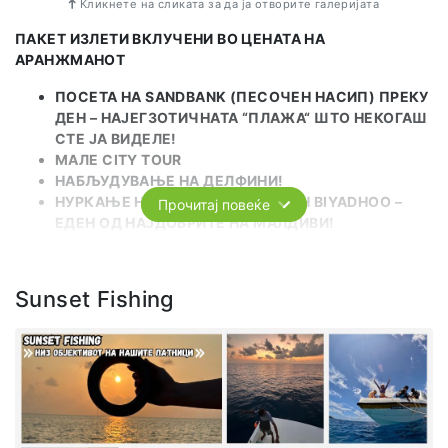
Кликнете на сликата за да ја отворите галеријата
ПАКЕТ ИЗЛЕТИ ВКЛУЧЕНИ ВО ЦЕНАТА НА
АРАНЖМАНОТ
ПОСЕТА НА SANDBANK (ПЕСОЧЕН НАСИП) ПРЕКУ
ДЕН – НАЈЕГЗОТИЧНАТА “ПЛАЖА“ ШТО НЕКОГАШ
СТЕ ЈА ВИДЕЛЕ!
МАЛЕ CITY TOUR
НАБЉУДУВАЊЕ НА ДЕЛФИНИ!
НУРКАЊЕ НА КОРАЛНИОТ ГРЕБЕН BIYADHOO –
Прочитај повеќе
ЕДЕН ОД НАЈДОБРИТЕ НА МАЛДИВИ!
НУРКАЊЕ СО ПОДВОДНИ ЖЕЛКИ
ВОЗЕЊЕ СО КАЈАЦИ / SUP ДАСКИ
НУРКАЊЕ НА ЛОКАЛЕН КОРАЛЕН ГРЕБЕН
Sunset Fishing
(МАФУШИ)
РОМАНТИЧНА ВЕЧЕРА НА ПЛАЖА (ПАТНИЦИТЕ
СО ПОЈАДОК ДОПЛАЌААТ 14$ ПО ЛИЦЕ ЗА
ВЕЧЕРАТА)
НАБЉУДУВАЊЕ МАНТА-РАЖИ!
ТРАДИЦИОНАЛЕН TEA CEREMONY!