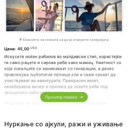
Кликнете на сликата за да ја отворите галеријата
USD
Цена
:
45,00
Искусете ноќен рибилов во малдивски стил, користејќи
ги само рацете и сирова риба како мамец. Уметност со
која локалците се занимаваат со генерации, а денес
привлекува љубопитни патници кои и сами сакаат да
учествуваат во авантурата. Прекрасен излет,
незаборавна вечер и прилика да ловите риби под
ѕвезденото небо на Малдиви.
Прочитај повеќе
Во цената на излетот е вклучено: претставник на
агенцијата, организиран превоз по предвидениот план и
програма, опрема за ловење, вечера од тоа што сме го
уловиле послужена со ориз и салата.
Нуркање со ајкули, ражи и уживање