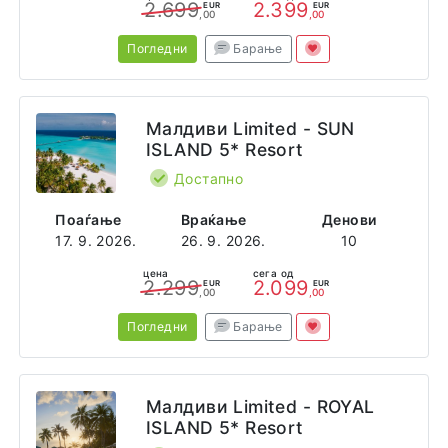
2.699
2.399
EUR
EUR
,00
,00
Погледни
Барање
Малдиви Limited - SUN
ISLAND 5* Resort
Достапно
Поаѓање
Враќање
Денови
17. 9. 2026.
26. 9. 2026.
10
цена
сега од
2.299
2.099
EUR
EUR
,00
,00
Погледни
Барање
Малдиви Limited - ROYAL
ISLAND 5* Resort