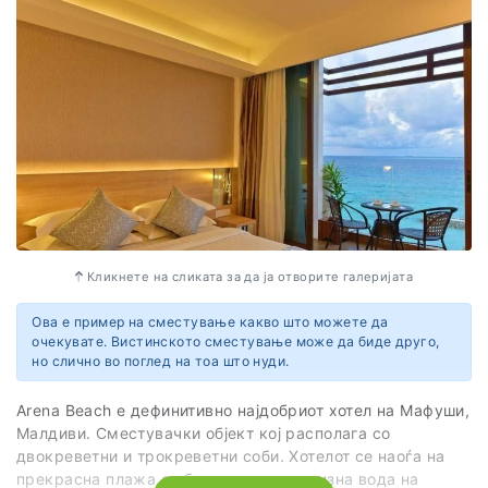
Кликнете на сликата за да ја отворите галеријата
Ова е пример на сместување какво што можете да
очекувате. Вистинското сместување може да биде друго,
но слично во поглед на тоа што нуди.
Arena Beach е дефинитивно најдобриот хотел на Мафуши,
Малдиви. Сместувачки објект кој располага со
двокреветни и трокреветни соби. Хотелот се наоѓа на
прекрасна плажа со бел песок и тиркизна вода на