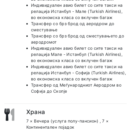
Индивидуален авио билет со сите такси на
релација Истанбул - Мале (Turkish Airlines),
во економска класа со вклучен багаж
Трансфер со брз брод од аеродром до
сместување
Трансфер со брз брод од сместувањето до
аеродромот
Индивидуален авио билет со сите такси на
релација Мале - Истанбул (Turkish Airlines),
во економска класа со вклучен багаж
Индивидуален авио билет со сите такси на
релација Истанбул - Софија (Turkish Airlines),
во економска класа со вклучен багаж
Трансфер од Меѓународниот Аеродром во
Софија до Скопје
Храна
7 × Вечера (услуга полу-пансион)
,
7 ×
Континентален појадок