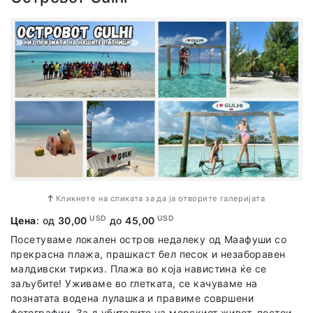
Во цената на излетот е вклучено: боца, маска, пераи,
професионален инструктор и организиран превоз до
гребенот каде што ќе нуркаме.
Кликнете на сликата за да ја отворите галеријата
USD
USD
Цена
: од
30,00
до
45,00
Посетуваме локален остров недалеку од Маафуши со
прекрасна плажа, прашкаст бел песок и незаборавен
малдивски тиркиз. Плажа во која навистина ќе се
заљубите! Уживаме во глетката, се качуваме на
познатата водена лулашка и правиме совршени
фотографии. За љубителите на морскиот живот, постои