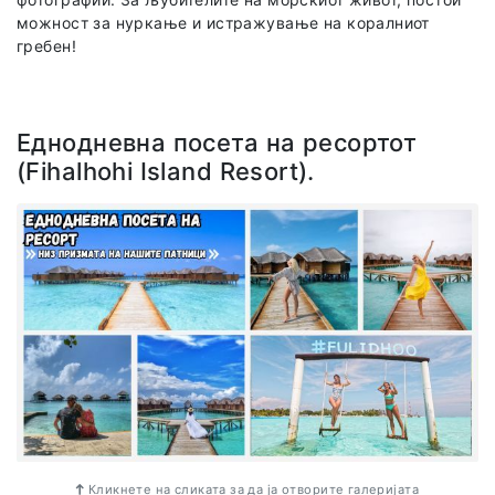
можност за нуркање и истражување на коралниот
гребен!
Еднодневна посета на ресортот
(Fihalhohi Island Resort).
Кликнете на сликата за да ја отворите галеријата