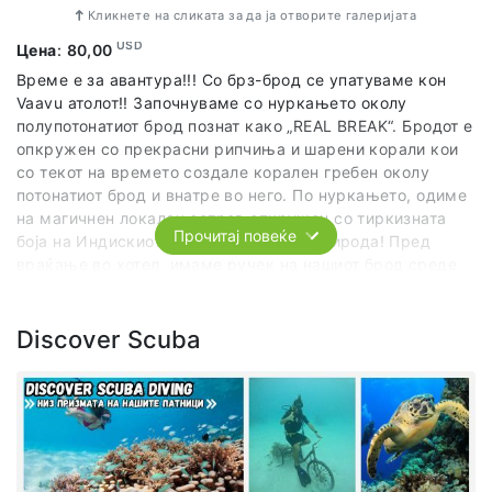
Кликнете на сликата за да ја отворите галеријата
USD
Цена
:
80,00
Време е за авантура!!! Со брз-брод се упатуваме кон
Vaavu атолот!! Започнуваме со нуркањето околу
полупотонатиот брод познат како „REAL BREAK“. Бродот е
опкружен со прекрасни рипчиња и шарени корали кои
со текот на времето создале корален гребен околу
потонатиот брод и внатре во него. По нуркањето, одиме
на магичнен локален остров опкружен со тиркизната
Прочитај повеќе
боја на Индискиот океан и нереална природа! Пред
враќање во хотел, имаме ручек на нашиот брод среде
океанот.
Discover Scuba