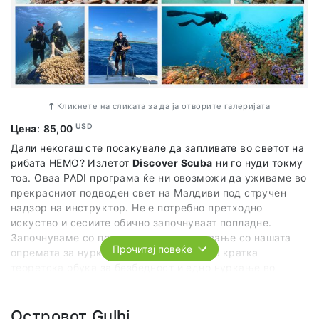
Кликнете на сликата за да ја отворите галеријата
USD
Цена
:
85,00
Дали некогаш сте посакувале да запливате во светот на
рибата НЕМО? Излетот
Discover Scuba
ни го нуди токму
тоа. Оваа PADI програма ќе ни овозможи да уживаме во
прекрасниот подводен свет на Малдиви под стручен
надзор на инструктор. Не е потребно претходно
искуство и сесиите обично започнуваат попладне.
Започнуваме со подготовка и запознавање со нашата
Прочитај повеќе
опремата за нуркање. Потоа нѐ очекува
кратка
теоретска обука за безбедност и едно нуркање во
траење од 30 минути на длабочина од 5-8м во
придружба на стручни лица.
Островот Gulhi