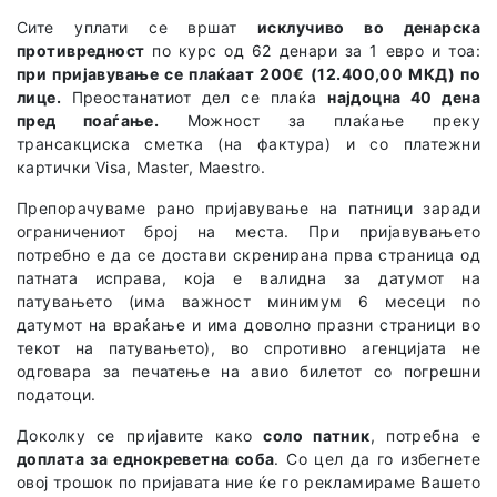
Сите уплати се вршат
исклучиво во денарска
противредност
по курс од 62 денари за 1 евро и тоа:
при пријавување се плаќаат 200€ (12.400,00 МКД) по
лице.
Преостанатиот дел се плаќа
најдоцна 40 дена
пред поаѓање.
Можност за плаќање преку
трансакциска сметка (на фактура) и со платежни
картички Visa, Master, Maestro.
Препорачуваме рано пријавување на патници заради
ограничениот број на места. При пријавувањето
потребно е да се достави скренирана прва страница од
патната исправа, која е валидна за датумот на
патувањето (има важност минимум 6 месеци по
датумот на враќање и има доволно празни страници во
текот на патувањето), во спротивно агенцијата не
одговара за печатење на авио билетот со погрешни
податоци.
Доколку се пријавите како
соло патник
, потребна е
доплата за еднокреветна соба
. Со цел да го избегнете
овој трошок по пријавата ние ќе го рекламираме Вашето