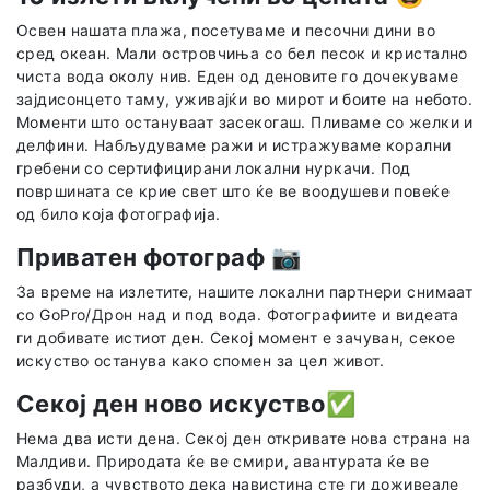
Освен нашата плажа, посетуваме и песочни дини во
сред океан. Мали островчиња со бел песок и кристално
чиста вода околу нив. Еден од деновите го дочекуваме
зајдисонцето таму, уживајќи во мирот и боите на небото.
Моменти што остануваат засекогаш. Пливаме со желки и
делфини. Набљудуваме ражи и истражуваме корални
гребени со сертифицирани локални нуркачи. Под
површината се крие свет што ќе ве воодушеви повеќе
од било која фотографија.
Приватен фотограф
📷
За време на излетите, нашите локални партнери снимаат
со GoPro/Дрон над и под вода. Фотографиите и видеата
ги добивате истиот ден. Секој момент е зачуван, секое
искуство останува како спомен за цел живот.
Секој ден ново искуство
✅
Нема два исти дена. Секој ден откривате нова страна на
Малдиви. Природата ќе ве смири, авантурата ќе ве
разбуди, а чувството дека навистина сте ги доживеале