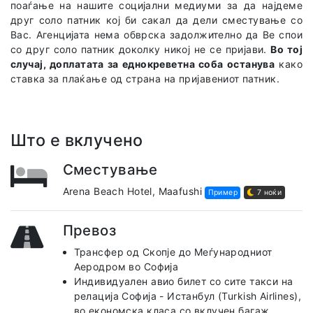
поаѓање на нашите социјални медиуми за да најдеме
друг соло патник кој би сакал да дели сместување со
Вас. Агенцијата нема обврска задолжително да Ве спои
со друг соло патник доколку никој не се пријави.
Во тој
случај, доплатата за еднокреветна соба останува
како
ставка за плаќање од страна на пријавениот патник.
Што е вклучено
Сместување
Arena Beach Hotel, Maafushi
Пример
7 ноќи
Превоз
Трансфер од Скопје до Меѓународниот
Аеродром во Софија
Индивидуален авио билет со сите такси на
релација Софија - Истанбул (Turkish Airlines),
во економска класа со вклучен багаж.