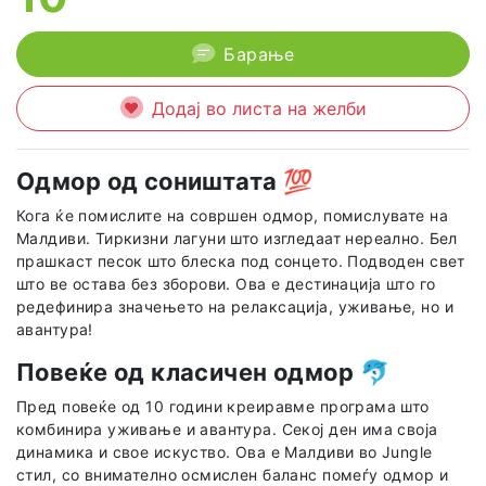
Барање
Додај во листа на желби
Одмор од соништата
💯
Кога ќе помислите на совршен одмор, помислувате на
Малдиви. Тиркизни лагуни што изгледаат нереално. Бел
прашкаст песок што блеска под сонцето. Подводен свет
што ве остава без зборови. Ова е дестинација што го
редефинира значењето на релаксација, уживање, но и
авантура!
Повеќе од класичен одмор
🐬
Пред повеќе од 10 години креиравме програма што
комбинира уживање и авантура. Секој ден има своја
динамика и свое искуство. Ова е Малдиви во Jungle
стил, со внимателно осмислен баланс помеѓу одмор и