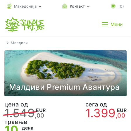
Македонија
Контакт
(
0
)
Мени
Малдиви
Малдиви Premium Авантура
цена од
сега од
1.549
1.399
EUR
EUR
,00
,00
траење
10
дена