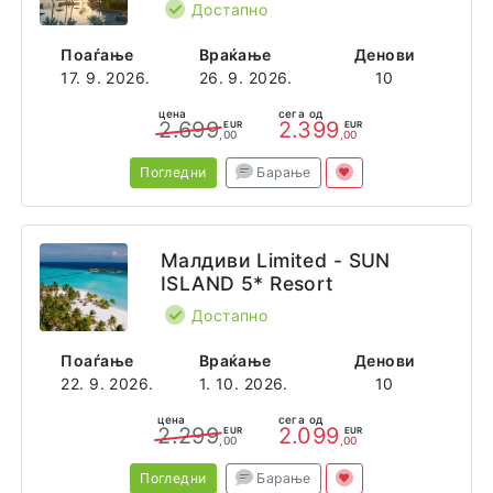
Достапно
Поаѓање
Враќање
Денови
17. 9. 2026.
26. 9. 2026.
10
цена
сега од
2.699
2.399
EUR
EUR
,00
,00
Погледни
Барање
Малдиви Limited - SUN
ISLAND 5* Resort
Достапно
Поаѓање
Враќање
Денови
22. 9. 2026.
1. 10. 2026.
10
цена
сега од
2.299
2.099
EUR
EUR
,00
,00
Погледни
Барање