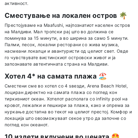
активност.
Сместување на локален остров
🌴
Престојуваме на Maafushi, најпознатиот населен остров
на Малдиви. Мал тропски рај што во должина се
поминува за 15 минути, а во ширина за само 5 минути.
Палми, песок, локални ресторани со жива музика,
насмеани локалци и авантуристи од целиот свет. Овде
го чувствувате вистинскиот островски живот и ја
запознавате автентичната страна на Малдиви.
Хотел 4* на самата плажа
🏖️
Сместени сме во хотел со 4 ѕвезди, Arena Beach Hotel,
лоциран директно на самата плажа со поглед кон
тиркизниот океан. Хотелот располага со infinity pool на
кровот, лежалки и пешкири за плажа, како и опрема за
нуркање достапна во текот на целиот престој. Комфор и
локација што овозможуваат секое утро да започне со
поглед кон океанот.
10 излети вклучени во цената
🤩