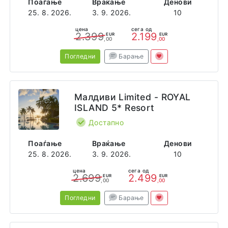
Поаѓање
Враќање
Денови
25. 8. 2026.
3. 9. 2026.
10
цена
сега од
2.399
2.199
EUR
EUR
,00
,00
Погледни
Барање
Малдиви Limited - ROYAL
ISLAND 5* Resort
Достапно
Поаѓање
Враќање
Денови
25. 8. 2026.
3. 9. 2026.
10
цена
сега од
2.699
2.499
EUR
EUR
,00
,00
Погледни
Барање