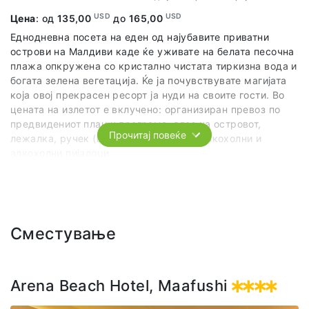
USD
USD
Цена
: од
135,00
до
165,00
Еднодневна посета на еден од најубавите приватни
острови на Малдиви каде ќе уживате на белата песочна
плажа опкружена со кристално чистата тиркизна вода и
богата зелена вегетација. Ќе ја почувствувате магијата
која овој прекрасен ресорт ја нуди на своите гости. Во
цената на излетот е вклучено: oрганизиран превоз по
предвидениот план и програма, влез на островот,
Прочитај повеќе
лежалка, ручек (шведска маса) и безалкохолни и
алкохолни пијалоци.
Напомена:
Сите ресорти на Малдиви го задржуваат
правото да одбијат влез на "day-visitors" и достапноста
зависи од “окупираноста“ на ресортите во моментот на
патување. Агенцијата не сноси никаква одговорност
Сместување
доколку на одредена група не може да им биде понуден
"Resort Visit" како факултативен излет.
Arena Beach Hotel, Maafushi