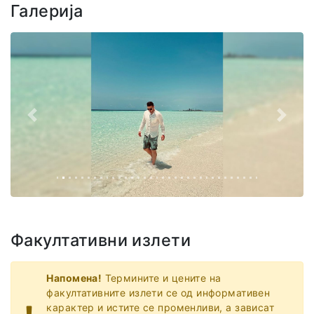
Галерија
Назад
Напре
Факултативни излети
Напомена!
Термините и цените на
факултативните излети се од информативен
карактер и истите се променливи, а зависат