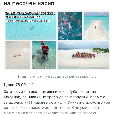
на песочен насип
Кликнете на сликата за да ја отворите галеријата
USD
Цена
:
75,00
За многумина ова е омилениот и најубав излет на
Малдиви, па никако не треба да се пропушти. Време е
за адреналин! Пливање со ајкули! Уникатно искуство кое
сите ние ќе го паметиме цел живот. Колкумина од нас
може да кажат дека пливале со ајкули во отворен