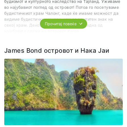
будизмот и културното наследство на Тајланд. Уживаме
во најубавиот поглед од островот! Потоа го посетуваме
будистичкиот храм Чалонг, каде ќе имаме можност да
видиме будистички монаси, кои се заштитен знак на
Прочитај повеќе
секој храм. Денот го продолжуваме на една од
најубавите плажи на островот Karon.
James Bond островот и Нака Јаи