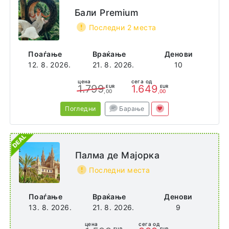
Бали Premium
Последни 2 места
Поаѓање
Враќање
Денови
12. 8. 2026.
21. 8. 2026.
10
цена
сега од
1.799
1.649
EUR
EUR
,00
,00
Погледни
Барање
Палма де Мајорка
Последни места
Поаѓање
Враќање
Денови
13. 8. 2026.
21. 8. 2026.
9
цена
сега од