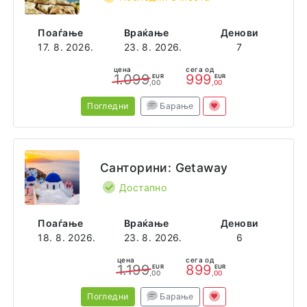
Поаѓање
Враќање
Денови
17. 8. 2026.
23. 8. 2026.
7
цена
сега од
1.099
999
EUR
EUR
,00
,00
Погледни
Барање
Санторини: Getaway
Достапно
Поаѓање
Враќање
Денови
18. 8. 2026.
23. 8. 2026.
6
цена
сега од
1.199
899
EUR
EUR
,00
,00
Погледни
Барање