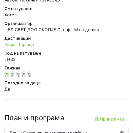
Сместување
Хотел
Организатор
ЦЕЛ СВЕТ ДОО СКОПЈЕ Скопје, Македонија
Дестинации
Азија
,
Тајланд
Код на патување
TH32
Тежина
Погодно за деца
Да
План и програма
Прикажи сѐ
Ден 1: Состанок на групата и поаѓање