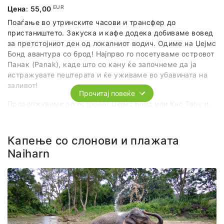
EUR
Цена
:
55,00
Поаѓање во утринските часови и трансфер до
пристаништето. Закуска и кафе додека добиваме вовед
за претстојниот ден од локалниот водич. Одиме на Џејмс
Бонд авантура со брод! Најпрво го посетуваме островот
Панак (Panak), каде што со кану ќе започнеме да ја
истражувате пештерата и ќе уживаме во убавината на
заливот!
Прочитај повеќе
Продолжуваме до островот Џејмс Бонд или Као Тапу и
Као Финг Кан. Овој мал остров т.е. карпа, станал
популарен во 1974 година кога е снимен филмот
,,Човекот со златниот пиштол’’ James Bond 007.
Капење со слонови и плажата
Naiharn
Оттаму одиме на островот Панје (Koh Panyee) каде
одмораме и ручаме, а по ручекот го истражуваме
селото (Panyee Floating Village), традиционално пловечко
село каде ќе прошетаме и ќе видиме како живеат
локалците среде море.
Го посетуваме и островот Нака познат по својата