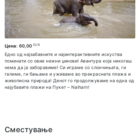
прекрасна плажа со бел песок каде совршено ќе ни
заврши оваа авантура. Од островот Нака, се враќаме во
пристаништето во Пукет и трансфер назад до хотелот.
Во цената на излетот е вклучено: трансфер од хотелот
до пристаништето и назад, возење со speed boat,
возење со кану, ручек без вклучени пијалоци,
преставник од агенцијата, локален водич.
EUR
Цена
:
60,00
Едно од најзабавните и најинтерактивните искуства
поминати со овие нежни џинови! Авантура која никогаш
нема да ја заборавиме! Си играме со слончињата, ги
галиме, ги бањаме и уживаме во прекрасната плажа и
живописна природа! Денот го продолжуваме на една од
најубавите плажи на Пукет – Naiharn!
Сместување