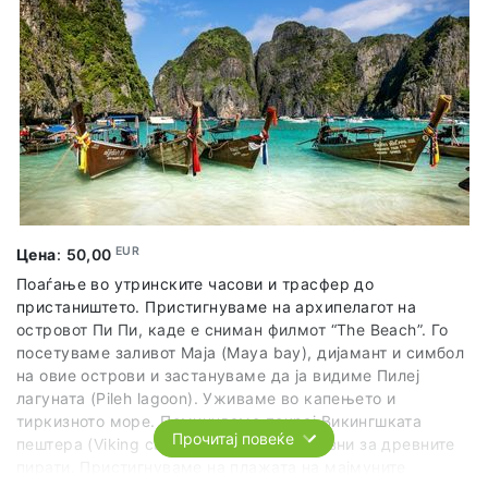
EUR
Цена
:
50,00
Поаѓање во утринските часови и трасфер до
пристаништето. Пристигнуваме на архипелагот на
островот Пи Пи, каде е сниман филмот “The Beach”. Го
посетуваме заливот Маја (Maya bay), дијамант и симбол
на овие острови и застануваме да ја видиме Пилеј
лагуната (Pileh lagoon). Уживаме во капењето и
тиркизното море. Поминуваме покрај Викингшката
Прочитај повеќе
пештера (Viking cave) и слушаме приказни за древните
пирати. Пристигнуваме на плажата на мајмуните