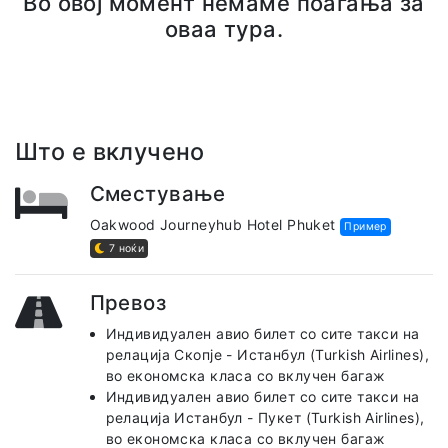
Во овој момент немаме поаѓања за
оваа тура.
Што е вклучено
Сместување
Oakwood Journeyhub Hotel Phuket
Пример
7 ноќи
Превоз
Индивидуален авио билет со сите такси на
релација Скопје - Истанбул (Turkish Airlines),
во економска класа со вклучен багаж
Индивидуален авио билет со сите такси на
релација Истанбул - Пукет (Turkish Airlines),
во економска класа со вклучен багаж