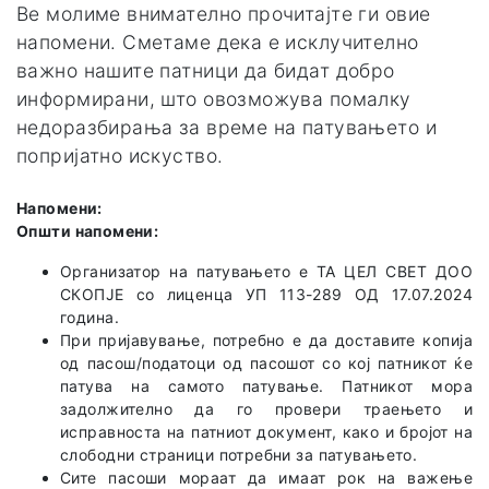
Ве молиме внимателно прочитајте ги овие
напомени. Сметаме дека е исклучително
важно нашите патници да бидат добро
информирани, што овозможува помалку
недоразбирања за време на патувањето и
попријатно искуство.
Напомени:
Општи напомени:
Организатор на патувањето е TA ЦЕЛ СВЕТ ДОО
СКОПЈЕ со лиценца УП 113-289 ОД 17.07.2024
година.
При пријавување, потребно е да доставите копија
од пасош/податоци од пасошот со кој патникот ќе
патува на самото патување. Патникот мора
задолжително да го провери траењето и
исправноста на патниот документ, како и бројот на
слободни страници потребни за патувањето.
Сите пасоши мораат да имаат рок на важење