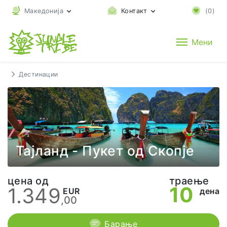
Македонија
Контакт
(
0
)
Мени
Дестинации
Тајланд - Пукет од Скопје
цена од
траење
10
1.349
EUR
дена
,00
Барање