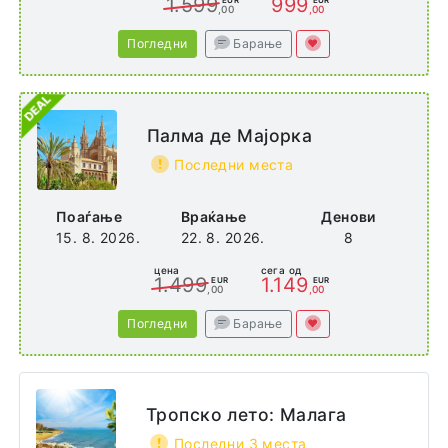
1.599
999
EUR
EUR
,00
,00
Погледни
Барање
Палма де Мајорка
Последни места
Поаѓање
Враќање
Денови
15. 8. 2026.
22. 8. 2026.
8
цена
сега од
1.499
1.149
EUR
EUR
,00
,00
Погледни
Барање
Тропско лето: Малага
Последни 3 места