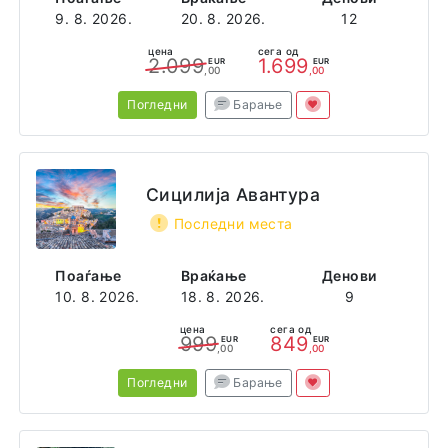
Thailand
9. 8. 2026.
20. 8. 2026.
12
цена
сега од
2.099
1.699
EUR
EUR
,00
,00
Погледни
Барање
Сицилија Авантура
Последни места
Поаѓање
Враќање
Денови
10. 8. 2026.
18. 8. 2026.
9
цена
сега од
999
849
EUR
EUR
,00
,00
Погледни
Барање