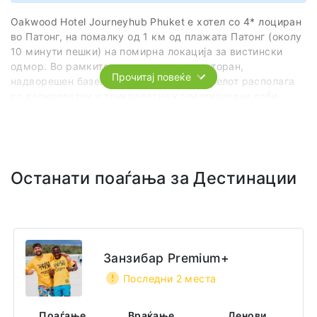
Oakwood Hotel Journeyhub Phuket е хотел со 4* лоциран
во Патонг, на помалку од 1 км од плажата Патонг (околу
10 минути пешки) на помирна локација за вистински
одмор. Во рамките на хотелот има ресторан,
Прочитај повеќе
надворешен базен и фитнес центар. Хотелот располага
со двокреветни и трикреветни климатизирани соби.
Секоја соба има сеф, ТВ и сопствен тоалет и Wi-Fi.
Услугата е на база ноќевање со појадок. Во близина е
плажата Калим и трговскиот центар Јунгцејлон.
Вебсајт
Останати поаѓања за Дестинации
https://www.oakwood.com/thailand/phuket/hotel-phuket
Адреса
240/8
Pungmuang Sai Kor Road
Занзибар Premium+
Tambon Patong
Последни 2 места
Kathu District
Phuket
83150 Patong Beach
Поаѓање
Враќање
Денови