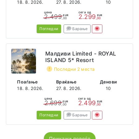
18. 8. 2026.
27. 8. 2026.
10
цена
сега од
2.499
2.299
EUR
EUR
,00
,00
Погледни
Барање
Малдиви Limited - ROYAL
ISLAND 5* Resort
Последни 2 места
Поаѓање
Враќање
Денови
18. 8. 2026.
27. 8. 2026.
10
цена
сега од
2.699
2.499
EUR
EUR
,00
,00
Погледни
Барање
Прикажи повеќе