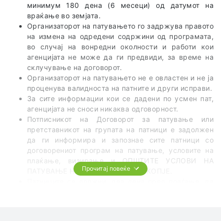
минимум 180 дена (6 месеци) од датумот на
враќање во земјата.
Организаторот на патувањето го задржува правото
на измена на одредени содржини од програмата,
во случај на вонредни околности и работи кои
агенцијата не може да ги предвиди, за време на
склучување на договорот.
Организаторот на патувањето не е овластен и не ја
проценува валидноста на патните и други исправи.
За сите информации кои се дадени по усмен пат,
агенцијата не сноси никаква одговорност.
Потписникот на Договорот за патување или
претставникот на групата на патници е задолжен
да ги информира и запознае сите патници со
договорениот програм на патување, условите на
плаќање, визирање и ОПШТИТЕ УСЛОВИ НА
Прочитај повеќе
ПАТУВАЊЕ НА ТА ЦЕЛ СВЕТ од СКОПЈЕ.
Патниците се должни, два дена пред поаѓање, да
го проверат точното време и место на поаѓање на
групата.
Патникот е должен сам да се запознае со