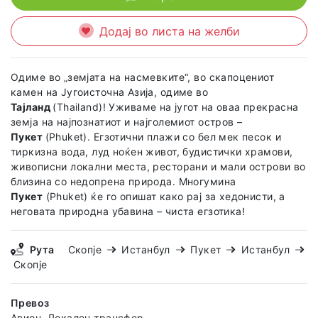
Додај во листа на желби
Одиме во „земјата на насмевките“, во скапоцениот
камен на Југоисточна Азија, одиме во
Тајланд
(Thailand)! Уживаме на југот на оваа прекрасна
земја на најпознатиот и најголемиот остров –
Пукет
(Phuket). Егзотични плажи со бел мек песок и
тиркизна вода, луд ноќен живот, будистички храмови,
живописни локални места, ресторани и мали острови во
близина со недопрена природа. Многумина
Пукет
(Phuket) ќе го опишат како рај за хедонисти, а
неговата природна убавина – чиста егзотика!
Рута
Скопје
Истанбул
Пукет
Истанбул
Скопје
Превоз
Авион, Локален трансфер