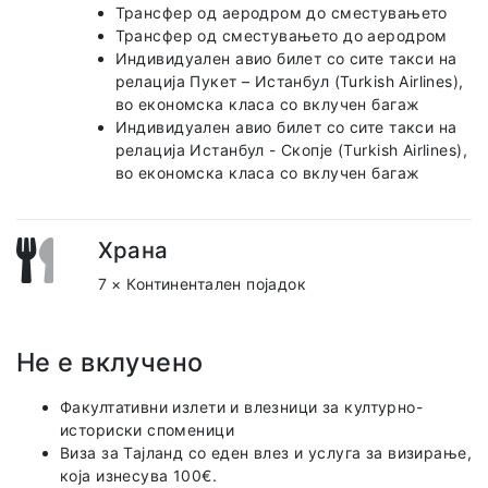
Трансфер од аеродром до сместувањето
Трансфер од сместувањето до аеродром
Индивидуален авио билет со сите такси на
релација Пукет – Истанбул (Turkish Airlines),
во економска класа со вклучен багаж
Индивидуален авио билет со сите такси на
релација Истанбул - Скопје (Turkish Airlines),
во економска класа со вклучен багаж
Храна
7 × Континентален појадок
Не е вклучено
Факултативни излети и влезници за културно-
историски споменици
Виза за Тајланд со еден влез и услуга за визирање,
која изнесува 100€.