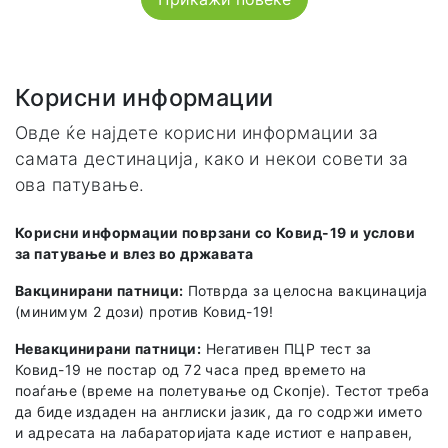
Корисни информации
Овде ќе најдете корисни информации за
самата дестинација, како и некои совети за
ова патување.
Корисни информации поврзани со Ковид-19 и услови
за патување и влез во државата
Вакцинирани патници:
Потврда за целосна вакцинација
(минимум 2 дози) против Ковид-19!
Невакцинирани патници:
Негативен ПЦР тест за
Ковид-19 не постар од 72 часа пред времето на
поаѓање (време на полетување од Скопје). Тестот треба
да биде издаден на англиски јазик, да го содржи името
и адресата на лабараторијата каде истиот е направен,