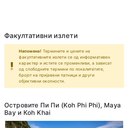
Факултативни излети
Напомена!
Термините и цените на
факултативните излети се од информативен
карактер и истите се променливи, а зависат
од слободните термини по локалитетите,
бројот на пријавени патници и други
објективни околности.
Островите Пи Пи (Koh Phi Phi), Maya
Bay и Коh Khai